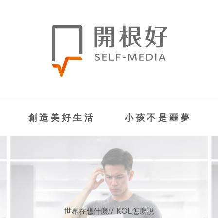
創造美好生活
小孩不是噩夢
世界在想什麼
世界在想什麼
來點正能量
來點正能量
//
//
//
//
地球村發生的事
與自己和解
KOL怎麼說
女力至上