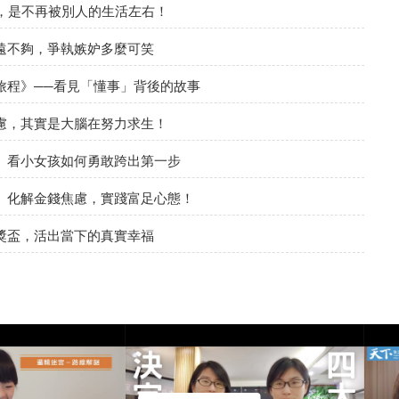
，是不再被別人的生活左右！
遠不夠，爭執嫉妒多麼可笑
旅程》──看見「懂事」背後的故事
慮，其實是大腦在努力求生！
》看小女孩如何勇敢跨出第一步
》化解金錢焦慮，實踐富足心態！
獎盃，活出當下的真實幸福