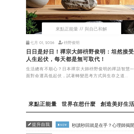
來點正能量
與自己和解
七月 01, 2026
枡野俊明
日日是好日！禪宗大師枡野俊明：坦然接受
人生起伏，每天都是無可取代！
生活總有不順心？日本禪宗大師枡野俊明的禪語智慧─
面對命運高低起伏，試著轉變思考方式與生存之道...
來點正能量
世界在想什麼
創造美好生
提升自我
秒讀秒回就是在乎？心理師揭開
NEW