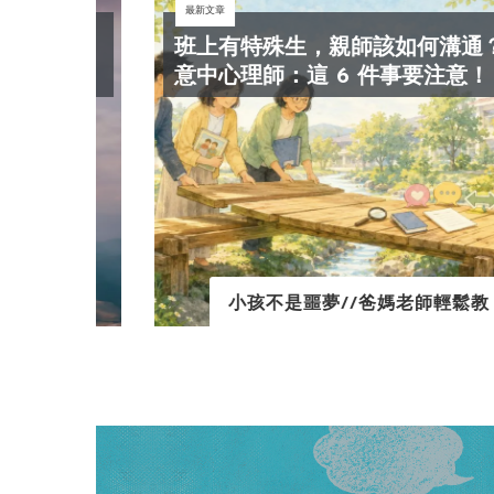
最新文章
《餘
班上有特殊生，親師該如何溝通？王
光！
意中心理師：這 6 件事要注意！
小孩不是噩夢//爸媽老師輕鬆教