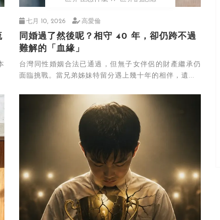
七月 10, 2026
高愛倫
流
同婚過了然後呢？相守 40 年，卻仍跨不過
難解的「血緣」
本
台灣同性婚姻合法已通過，但無子女伴侶的財產繼承仍
面臨挑戰。當兄弟姊妹特留分遇上幾十年的相伴，遺...