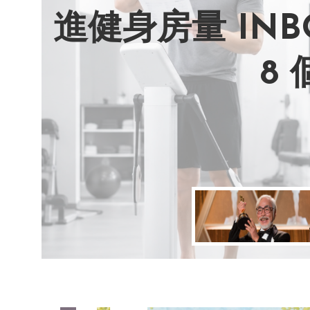
進健身房量 IN
AI 複製吉卜
別讓過去的榮耀
改變不用驚天動
8