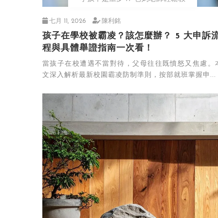
七月 11, 2026
陳利銘
孩子在學校被霸凌？該怎麼辦？ 5 大申訴
程與具體舉證指南一次看！
當孩子在校遭遇不當對待，父母往往既憤怒又焦慮。
文深入解析最新校園霸凌防制準則，按部就班掌握申...