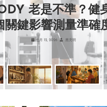
BODY 老是不準？
力畫風引爭議！宮崎駿
嘲笑現在！學會捨
地！《米娜家的星
 個關鍵影響測量準確
何勇敢跨出第一步
創作仍無可取代
的真實幸福
七月 19, 2026
七月 17, 2026
七月 22, 2026
七月 12, 2026
亞瑟．布魯克斯
菲利浦．科特勒
不正田心
應充明