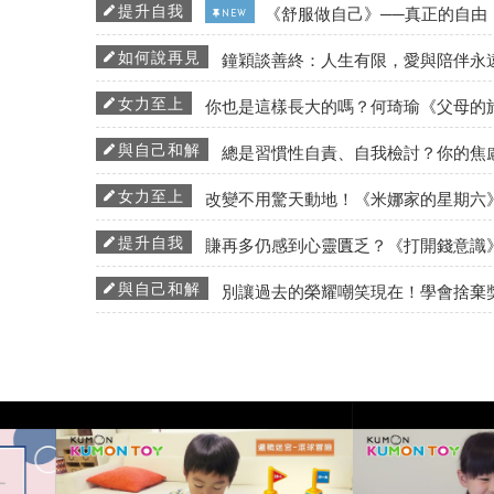
提升自我
《舒服做自己》──真正的自由
NEW
如何說再見
鐘穎談善終：人生有限，愛與陪伴永
女力至上
你也是這樣長大的嗎？何琦瑜《父母的
與自己和解
總是習慣性自責、自我檢討？你的焦
女力至上
改變不用驚天動地！《米娜家的星期六
提升自我
賺再多仍感到心靈匱乏？《打開錢意識
與自己和解
別讓過去的榮耀嘲笑現在！學會捨棄