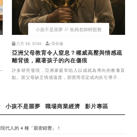
小孩不是噩夢
爸媽老師輕鬆教
六月 28, 2026
吳依倫
亞洲父母教育令人窒息？權威高壓與情感疏
離背後，藏著孩子的內在傷痕
─
許多研究發現，亞洲家庭常陷入以成就為導向的教養盲
點。當父母缺乏情感溫度，習慣用否定或內疚引導子...
活
小孩不是噩夢
職場商業經濟
影片專區
現代人的 4 種「親密錯覺」！