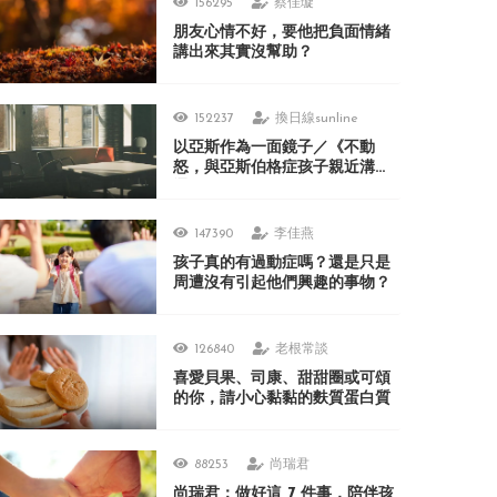
156295
蔡佳璇
朋友心情不好，要他把負面情緒
講出來其實沒幫助？
152237
換日線sunline
以亞斯作為一面鏡子／《不動
怒，與亞斯伯格症孩子親近溝
通》
147390
李佳燕
孩子真的有過動症嗎？還是只是
周遭沒有引起他們興趣的事物？
126840
老根常談
喜愛貝果、司康、甜甜圈或可頌
的你，請小心黏黏的麩質蛋白質
88253
尚瑞君
尚瑞君：做好這 7 件事，陪伴孩