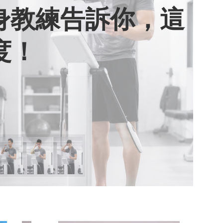
健身教練告訴你，這
用七年證明：人腦
棄獎盃，活出當下
期六》看小女孩如
度！