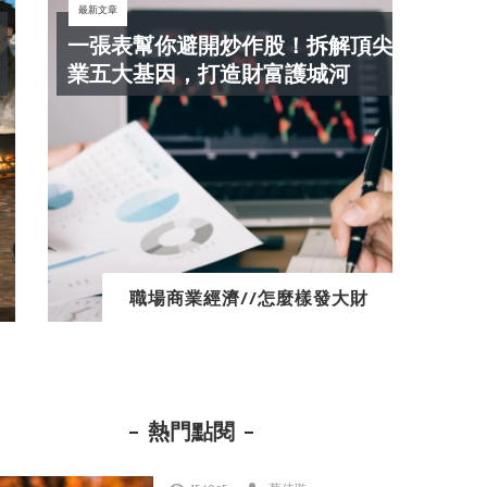
最新文章
最新文
一張表幫你避開炒作股！拆解頂尖企
第一
業五大基因，打造財富護城河
「
職場商業經濟//怎麼樣發大財
熱門點閱