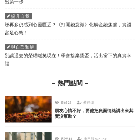
出第一步
提升自我
賺再多仍感到心靈匱乏？《打開錢意識》化解金錢焦慮，實踐
富足心態！
與自己和解
別讓過去的榮耀嘲笑現在！學會捨棄獎盃，活出當下的真實幸
福
熱門點閱
156323
蔡佳璇
朋友心情不好，要他把負面情緒講出來其
實沒幫助？
152244
換日線sunline