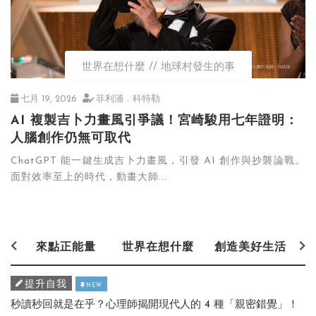
世界在想什麼
地球村發生的事
七月 19, 2026
菲利浦．科特勒
AI 複製吉卜力畫風引爭議！宮崎駿用七年證明：
人腦創作仍無可取代
ChatGPT 能一鍵生成吉卜力畫風，引發 AI 創作與抄襲論戰。
面對效率至上的時代，動畫大師...
來點正能量
世界在想什麼
創造美好生活
提升自我
NEW
秒讀秒回就是在乎？心理師揭開現代人的 4 種「親密錯覺」！