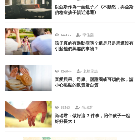
以亞斯作為一面鏡子／《不動怒，與亞斯
伯格症孩子親近溝通》
147433
李佳燕
孩子真的有過動症嗎？還是只是周遭沒有
引起他們興趣的事物？
126844
老根常談
喜愛貝果、司康、甜甜圈或可頌的你，請
小心黏黏的麩質蛋白質
88363
尚瑞君
尚瑞君：做好這 7 件事，陪伴孩子一起
好好長大！