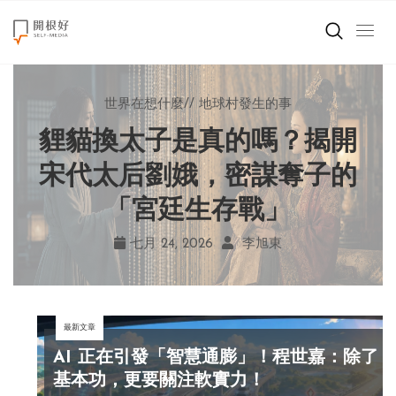
來點正能量
小孩不是噩夢
世界在想什麼
來點正能量
來點正能量
//
//
//
//
爸媽老師輕鬆教
地球村發生的事
如何說再見
提升自我
世界在想什麼
鐘穎談善終：人生有限，愛
自己打電話就能請假？岑澎
秒讀秒回就是在乎？心理師
貍貓換太子是真的嗎？揭開
創造美好生活
揭開現代人的 4 種「親密錯
與陪伴永遠不夠，爭執嫉妒
維新作《沒問題小學》看見
宋代太后劉娥，密謀奪子的
小孩不是噩夢
孩子的學習困境！
「宮廷生存戰」
多麼可笑
覺」！
職場商業經濟
八月 03, 2026
七月 24, 2026
七月 31, 2026
七月 29, 2026
魏妏秦
李旭東
羅子琦
鐘穎
影片專區
最新文章
關於我們
AI 正在引發「智慧通膨」！程世嘉：除了
基本功，更要關注軟實力！