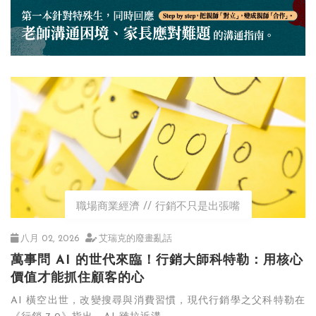
職場商業經濟
行銷不只是出張嘴
八月 02, 2026
艾瑞克的廢畫亂話
萬事問 AI 的世代來臨！行銷大師科特勒：用核心
價值才能抓住顧客的心
AI 橫空出世，改變搜尋與消費習慣，現代行銷學之父科特勒在