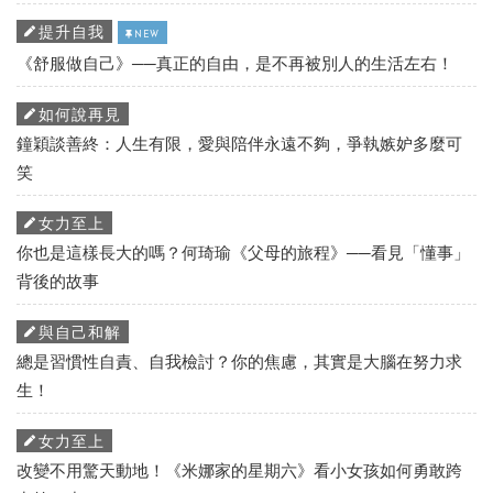
提升自我
NEW
《舒服做自己》──真正的自由，是不再被別人的生活左右！
如何說再見
鐘穎談善終：人生有限，愛與陪伴永遠不夠，爭執嫉妒多麼可
笑
女力至上
你也是這樣長大的嗎？何琦瑜《父母的旅程》──看見「懂事」
背後的故事
與自己和解
總是習慣性自責、自我檢討？你的焦慮，其實是大腦在努力求
生！
女力至上
改變不用驚天動地！《米娜家的星期六》看小女孩如何勇敢跨