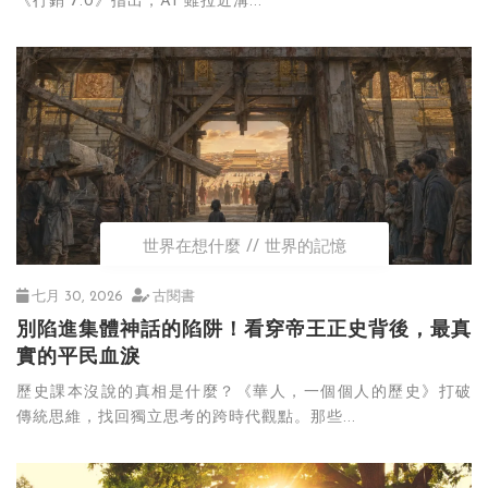
《行銷 7.0》指出，AI 雖拉近溝...
世界在想什麼
世界的記憶
七月 30, 2026
古閱書
別陷進集體神話的陷阱！看穿帝王正史背後，最真
實的平民血淚
歷史課本沒說的真相是什麼？《華人，一個個人的歷史》打破
傳統思維，找回獨立思考的跨時代觀點。那些...