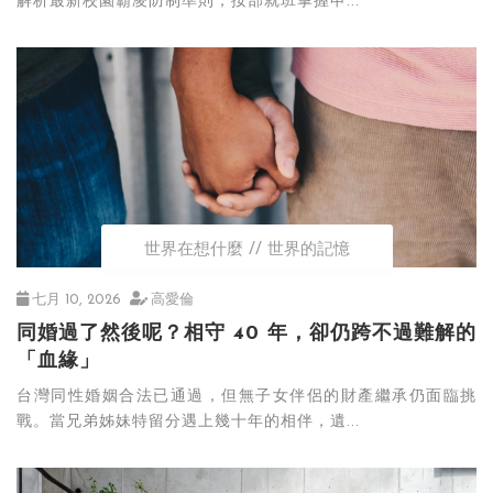
解析最新校園霸凌防制準則，按部就班掌握申...
世界在想什麼
世界的記憶
七月 10, 2026
高愛倫
同婚過了然後呢？相守 40 年，卻仍跨不過難解的
「血緣」
台灣同性婚姻合法已通過，但無子女伴侶的財產繼承仍面臨挑
戰。當兄弟姊妹特留分遇上幾十年的相伴，遺...