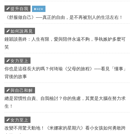
提升自我
NEW
《舒服做自己》──真正的自由，是不再被別人的生活左右！
如何說再見
鐘穎談善終：人生有限，愛與陪伴永遠不夠，爭執嫉妒多麼可
笑
女力至上
你也是這樣長大的嗎？何琦瑜《父母的旅程》──看見「懂事」
背後的故事
與自己和解
總是習慣性自責、自我檢討？你的焦慮，其實是大腦在努力求
生！
女力至上
改變不用驚天動地！《米娜家的星期六》看小女孩如何勇敢跨