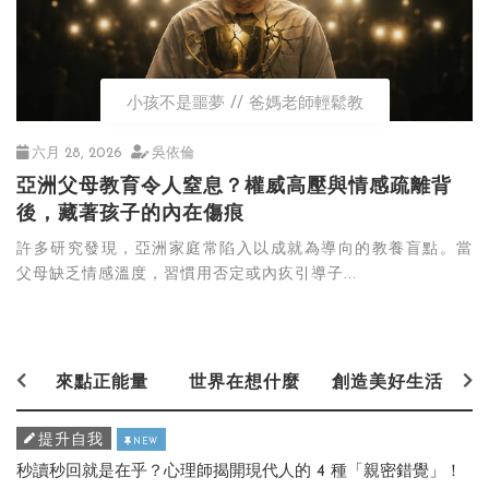
小孩不是噩夢
爸媽老師輕鬆教
六月 28, 2026
吳依倫
亞洲父母教育令人窒息？權威高壓與情感疏離背
後，藏著孩子的內在傷痕
許多研究發現，亞洲家庭常陷入以成就為導向的教養盲點。當
父母缺乏情感溫度，習慣用否定或內疚引導子...
來點正能量
世界在想什麼
創造美好生活
提升自我
NEW
秒讀秒回就是在乎？心理師揭開現代人的 4 種「親密錯覺」！