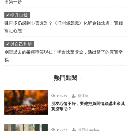
出第一步
提升自我
賺再多仍感到心靈匱乏？《打開錢意識》化解金錢焦慮，實踐
富足心態！
與自己和解
別讓過去的榮耀嘲笑現在！學會捨棄獎盃，活出當下的真實幸
福
熱門點閱
156249
蔡佳璇
朋友心情不好，要他把負面情緒講出來其
實沒幫助？
152233
換日線sunline