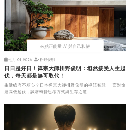
來點正能量
與自己和解
七月 01, 2026
枡野俊明
日日是好日！禪宗大師枡野俊明：坦然接受人生起
伏，每天都是無可取代！
生活總有不順心？日本禪宗大師枡野俊明的禪語智慧──面對命
運高低起伏，試著轉變思考方式與生存之道...