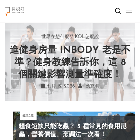
來點正能量
世界在想什麼
世界在想什麼
來點正能量
來點正能量
//
//
//
//
地球村發生的事
與自己和解
KOL怎麼說
女力至上
世界在想什麼
進健身房量 INBODY 老是不
AI 複製吉卜力畫風引爭議！
別讓過去的榮耀嘲笑現在！
改變不用驚天動地！《米娜
創造美好生活
宮崎駿用七年證明：人腦創
學會捨棄獎盃，活出當下的
家的星期六》看小女孩如何
準？健身教練告訴你，這 8
小孩不是噩夢
個關鍵影響測量準確度！
勇敢跨出第一步
作仍無可取代
真實幸福
職場商業經濟
七月 19, 2026
七月 17, 2026
七月 22, 2026
七月 12, 2026
亞瑟．布魯克斯
菲利浦．科特勒
不正田心
應充明
影片專區
最新文章
關於我們
糧食短缺只能吃蟲？ 5 種常見的食用昆
蟲，營養價值、烹調法一次看！