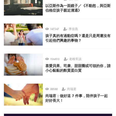
以亞斯作為一面鏡子／《不動怒，與亞斯
伯格症孩子親近溝通》
147347
李佳燕
孩子真的有過動症嗎？還是只是周遭沒有
引起他們興趣的事物？
126832
老根常談
喜愛貝果、司康、甜甜圈或可頌的你，請
小心黏黏的麩質蛋白質
88188
尚瑞君
尚瑞君：做好這 7 件事，陪伴孩子一起
好好長大！