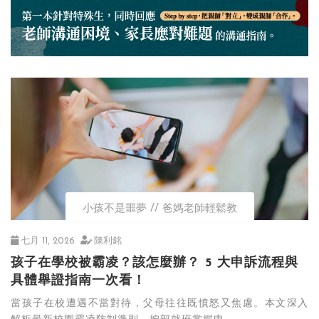
小孩不是噩夢
爸媽老師輕鬆教
七月 11, 2026
陳利銘
孩子在學校被霸凌？該怎麼辦？ 5 大申訴流程與
具體舉證指南一次看！
當孩子在校遭遇不當對待，父母往往既憤怒又焦慮。本文深入