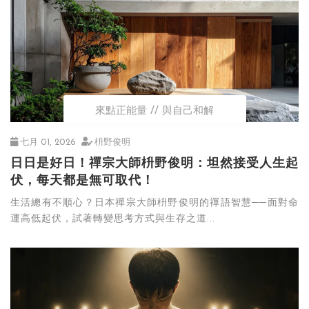
來點正能量
與自己和解
七月 01, 2026
枡野俊明
日日是好日！禪宗大師枡野俊明：坦然接受人生起
伏，每天都是無可取代！
生活總有不順心？日本禪宗大師枡野俊明的禪語智慧──面對命
運高低起伏，試著轉變思考方式與生存之道...