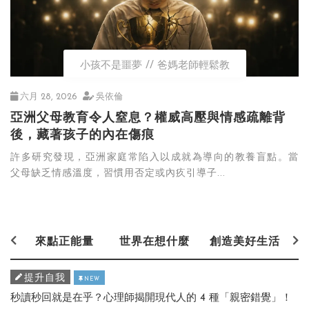
小孩不是噩夢
爸媽老師輕鬆教
六月 28, 2026
吳依倫
亞洲父母教育令人窒息？權威高壓與情感疏離背
後，藏著孩子的內在傷痕
許多研究發現，亞洲家庭常陷入以成就為導向的教養盲點。當
父母缺乏情感溫度，習慣用否定或內疚引導子...
來點正能量
世界在想什麼
創造美好生活
提升自我
NEW
秒讀秒回就是在乎？心理師揭開現代人的 4 種「親密錯覺」！