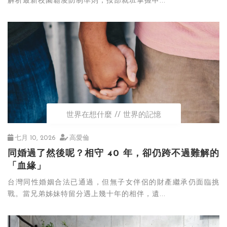
解析最新校園霸凌防制準則，按部就班掌握申...
世界在想什麼
世界的記憶
七月 10, 2026
高愛倫
同婚過了然後呢？相守 40 年，卻仍跨不過難解的
「血緣」
台灣同性婚姻合法已通過，但無子女伴侶的財產繼承仍面臨挑
戰。當兄弟姊妹特留分遇上幾十年的相伴，遺...