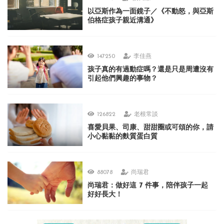
以亞斯作為一面鏡子／《不動怒，與亞斯
伯格症孩子親近溝通》
147250
李佳燕
孩子真的有過動症嗎？還是只是周遭沒有
引起他們興趣的事物？
126822
老根常談
喜愛貝果、司康、甜甜圈或可頌的你，請
小心黏黏的麩質蛋白質
88078
尚瑞君
尚瑞君：做好這 7 件事，陪伴孩子一起
好好長大！