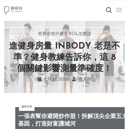
來點正能量
世界在想什麼
世界在想什麼
來點正能量
來點正能量
//
//
//
//
地球村發生的事
與自己和解
KOL怎麼說
女力至上
世界在想什麼
進健身房量 INBODY 老是不
AI 複製吉卜力畫風引爭議！
別讓過去的榮耀嘲笑現在！
改變不用驚天動地！《米娜
創造美好生活
宮崎駿用七年證明：人腦創
學會捨棄獎盃，活出當下的
家的星期六》看小女孩如何
準？健身教練告訴你，這 8
小孩不是噩夢
個關鍵影響測量準確度！
勇敢跨出第一步
作仍無可取代
真實幸福
職場商業經濟
七月 19, 2026
七月 17, 2026
七月 22, 2026
七月 12, 2026
亞瑟．布魯克斯
菲利浦．科特勒
不正田心
應充明
影片專區
最新文章
關於我們
一張表幫你避開炒作股！拆解頂尖企業五大
基因，打造財富護城河