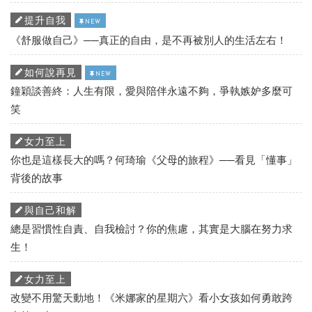
提升自我
NEW
《舒服做自己》──真正的自由，是不再被別人的生活左右！
如何說再見
NEW
鐘穎談善終：人生有限，愛與陪伴永遠不夠，爭執嫉妒多麼可
笑
女力至上
你也是這樣長大的嗎？何琦瑜《父母的旅程》──看見「懂事」
背後的故事
與自己和解
總是習慣性自責、自我檢討？你的焦慮，其實是大腦在努力求
生！
女力至上
改變不用驚天動地！《米娜家的星期六》看小女孩如何勇敢跨