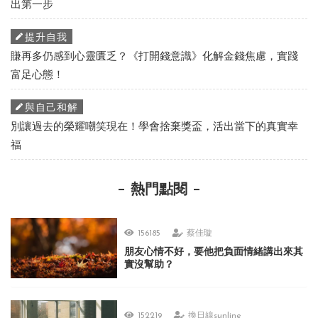
出第一步
提升自我
賺再多仍感到心靈匱乏？《打開錢意識》化解金錢焦慮，實踐
富足心態！
與自己和解
別讓過去的榮耀嘲笑現在！學會捨棄獎盃，活出當下的真實幸
福
熱門點閱
156185
蔡佳璇
朋友心情不好，要他把負面情緒講出來其
實沒幫助？
152219
換日線sunline