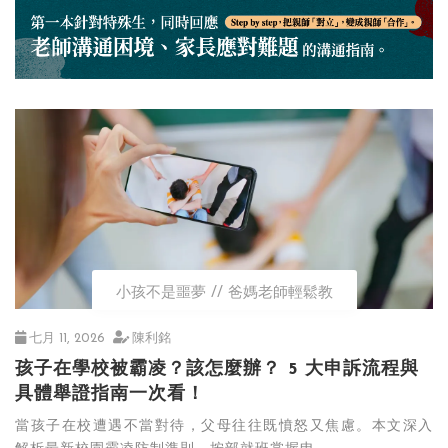
小孩不是噩夢
爸媽老師輕鬆教
七月 11, 2026
陳利銘
孩子在學校被霸凌？該怎麼辦？ 5 大申訴流程與
具體舉證指南一次看！
當孩子在校遭遇不當對待，父母往往既憤怒又焦慮。本文深入