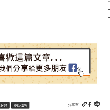
分享至 :
色眼鏡
樂觀偏誤