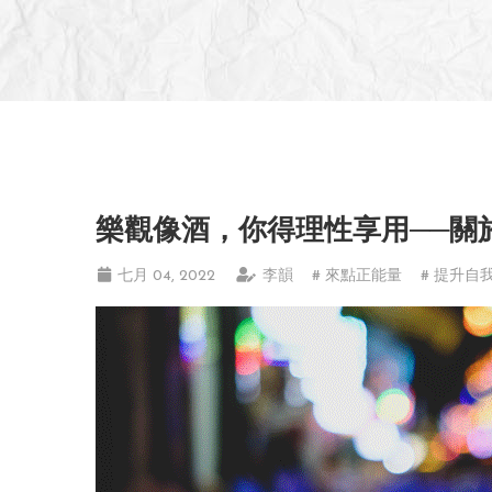
樂觀像酒，你得理性享用──關
七月 04, 2022
李韻
# 來點正能量
# 提升自