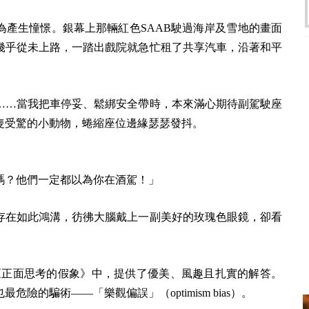
為產生憧憬。銀幕上那輛紅色SAAB駛過海岸及雪地的畫面
幾乎從未上路，一踏出戲院就急忙租了共享汽車，沿著和平
……當我把車停妥、鬆綁安全帶時，本來滿心期待副駕駛座
隻受驚的小動物，蜷縮座位邊緣瑟瑟發抖。
嗎？他們一定都以為你在酒駕！」
存在如此鴻溝，彷彿大腦戴上一副美好的玫瑰色眼鏡，卻看
《正面思考的假象》中，提供了優美、風趣且扎實的解答。
的騙術——「樂觀偏誤」（optimism bias）。