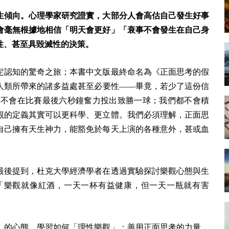
生傾向。心理學家研究證實，大部分人會高估自己發生好事
會毫無根據地相信「明天會更好」「衰事不會發生在自己身
性、甚至具毀滅性的決策。
定認知的驚奇之旅；本書中文版最終命名為《正面思考的假
人類所帶來的諸多益處甚至必要性——畢竟，若少了這份信
員不會在比賽最後六秒鐘奮力投出致勝一球；我們都不會積
觀的定義其實可以更科學、更立體。我們必須理解，正面思
自己擁有天生神力，能豁免於每天上演的各種意外，甚或血
最後提到，杜克大學經濟學者在透過實驗探討樂觀心態與生
「樂觀就像紅酒，一天一杯有益健康，但一天一瓶就有害
」的心態，學習如何「理性樂觀」；善用正面思考的力量，