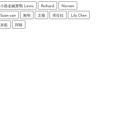
小路金融實戰 Lewis
Richard
Noreen
Suan-san
無明
文薇
塔拉拉
Lily Chen
灰藍
阿嗅