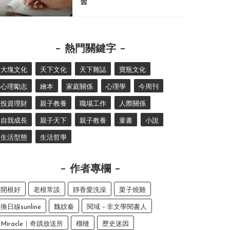
習
熱門關鍵字
大塊文化
天下文化
天下雜誌
寶瓶文化
心理勵志
繪本
家庭關係
心理學
今周刊
投資理財
親子教養
職場工作
人際關係
自我成長
親子天下
親子教養
童書
小說
生活型態
生活哲學
作者專欄
開根好
老根常談
靜香愛洗澡
栗子燒雞
換日線sunline
魏妏秦
閱域－非文學閱書人
Miracle｜奇蹟放送所
榴槤
歷史迷因