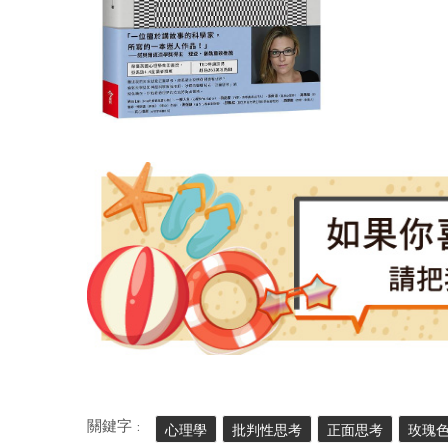
關鍵字 :
心理學
批判性思考
正面思考
玫瑰