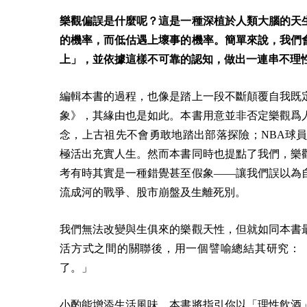
樂觀偏誤是什麼呢？這是一種深植於人類大腦的天
的機率，而低估遇上壞事的機率。簡單來說，我們
上」，並依據這樣不可靠的認知，做出一連串不理
編輯本書的過程，也像是踏上一段不斷顛覆自我既
象》，其緣由也是如此。本書用意並非否定樂觀爲
念，上古祖先不會勇敢地踏出部落探險；NBA球
極活出充實人生。然而本書同時也提點了我們，樂
考有時其實是一種錯覺甚至假象——讓我們誤以為
流成河的戰爭、股市崩盤及生離死別。
我們無法改變與生俱來的樂觀天性，但就如同本書
活方式之間的關聯後，用一個譬喻總結其研究：
了。」
小酌能增添生活風味，本書將指引你以「理性飲酒