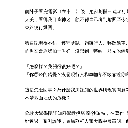
前陣子看完電影《在車上》後，忽然對開車這項行
太美，看得我目眩神迷，顧不得自己考到駕照至今
東路繞行幾圈。
我自認開得不錯：遵守號誌、禮讓行人、輕踩煞車
的男友會為我拍手叫好，沒想到一轉頭，只見他像
「怎麼樣？我開得很好吧？」
「你哪來的錯覺？沒發現行人和車輛都不敢靠近你
這是怎麼回事？為什麼我所認知的世界與現實間竟
不清四面埋伏的危機？
倫敦大學學院認知科學教授塔莉·沙羅特，在著作
她透過一系列論述，層層剖析人類大腦中最高明、也最危險