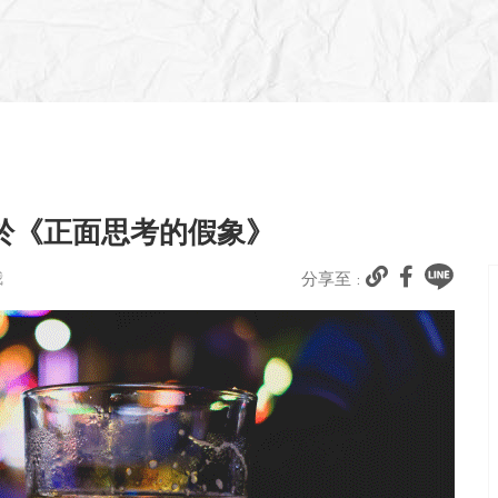
於《正面思考的假象》
我
分享至 :