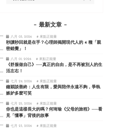
最新文章
八月 03, 2026
# 來點正能量
秒讀秒回就是在乎？心理師揭開現代人的 4 種「親
密錯覺」！
八月 01, 2026
# 來點正能量
《舒服做自己》──真正的自由，是不再被別人的生
活左右！
七月 29, 2026
# 來點正能量
鐘穎談善終：人生有限，愛與陪伴永遠不夠，爭執
嫉妒多麼可笑
七月 25, 2026
# 來點正能量
你也是這樣長大的嗎？何琦瑜《父母的旅程》──看
見「懂事」背後的故事
七月 23, 2026
# 來點正能量