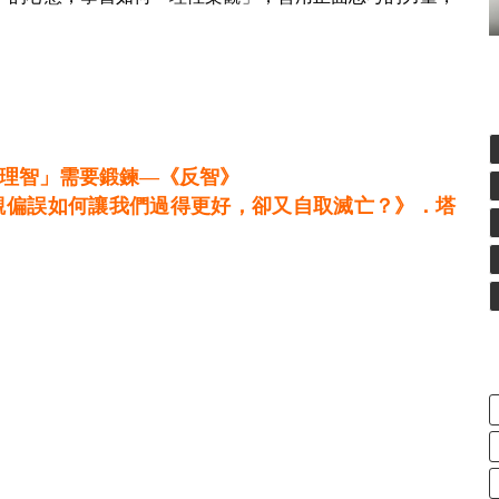
理智」需要鍛鍊—《反智》
觀偏誤如何讓我們過得更好，卻又自取滅亡？》．塔