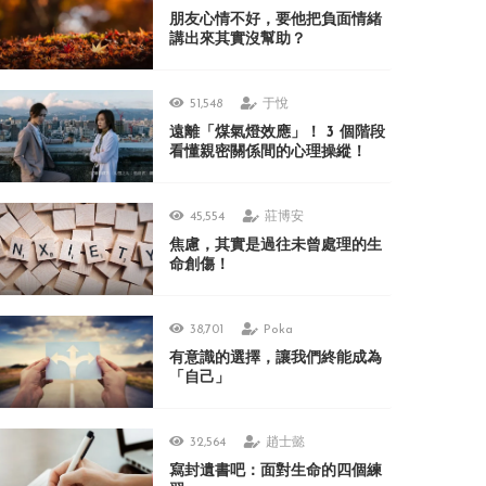
朋友心情不好，要他把負面情緒
講出來其實沒幫助？
51,548
于悅
遠離「煤氣燈效應」！ 3 個階段
看懂親密關係間的心理操縱！
45,554
莊博安
焦慮，其實是過往未曾處理的生
命創傷！
38,701
Poka
有意識的選擇，讓我們終能成為
「自己」
32,564
趙士懿
寫封遺書吧：面對生命的四個練