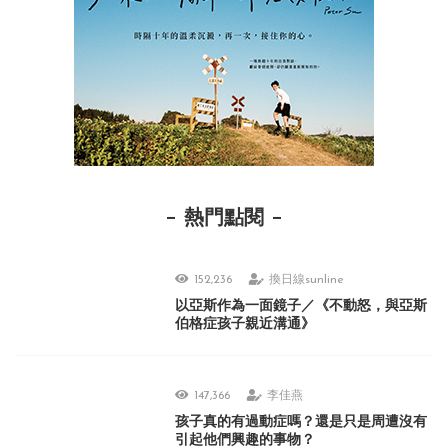
熱門點閱
152,236
換日線sunline
以亞斯作為一面鏡子／《不動怒，與亞斯
伯格症孩子親近溝通》
147,366
李佳燕
孩子真的有過動症嗎？還是只是周遭沒有
引起他們興趣的事物？