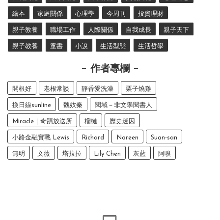
繪本
家庭關係
心理學
今周刊
投資理財
親子教養
職場工作
人際關係
自我成長
親子天下
親子教養
童書
小說
生活型態
生活哲學
作者專欄
開根好
老根常談
靜香愛洗澡
栗子燒雞
換日線sunline
魏妏秦
閱域－非文學閱書人
Miracle｜奇蹟放送所
榴槤
歷史迷因
小路金融實戰 Lewis
Richard
Noreen
Suan-san
無明
文薇
塔拉拉
Lily Chen
灰藍
阿嗅