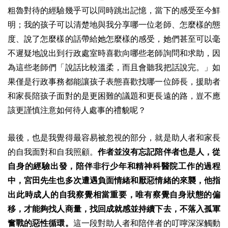
粗魯對待的經驗幾乎可以同時跳出記憶，當下的感受至今鮮
明；我的孩子可以清楚地與我分享哪一位老師、怎麼樣的態
度、說了怎麼樣的話帶給她怎麼樣的感受，她們甚至可以毫
不遲疑地說出到行政處室時喜歡向哪些老師詢問和求助，因
為這些老師們「說話比較溫柔，而且會聽我把話說完。」如
果僅是行政事務都能讓孩子表態喜歡找哪一位師長，援助者
和家長陪孩子面對的是更困難的議題和更長遠的路，豈不應
該更謹慎注意如何待人處事的禮貌呢？
最後，也是我覺得最容易被忽視的部分，就是助人者和家長
的自我面對和自我照顧。
作者並沒有忘記陪伴者也是人，從
自身的經驗出發，陪伴非行少年和精神科醫院工作的過程
中，宮田先生也多次遭遇負面情緒和厭惡情緒的來襲，他指
出此時成人的自我察覺相當重要，唯有察覺自身狀態的偏
移，才能夠找人商量，找回成就感並持續下去，不落入孤軍
奮戰的惡性循環。
這一段對助人者和陪伴者的叮嚀深深觸動