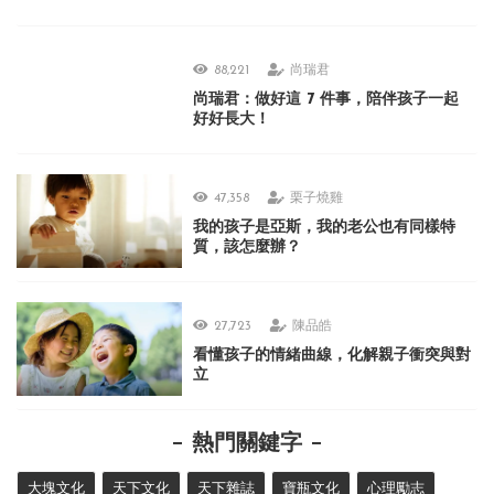
88,221
尚瑞君
尚瑞君：做好這 7 件事，陪伴孩子一起
好好長大！
47,358
栗子燒雞
我的孩子是亞斯，我的老公也有同樣特
質，該怎麼辦？
27,723
陳品皓
看懂孩子的情緒曲線，化解親子衝突與對
立
熱門關鍵字
大塊文化
天下文化
天下雜誌
寶瓶文化
心理勵志