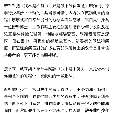
若單單把《我不是不努力，只是做不到你滿意》歸類到引導
非行少年步上正軌的工具書很可惜，因為我在閱讀此書的過
程中屢屢被宮口幸治提出的觀察與看法感動；宮口先生身為
一位醫學博士，工作範疇主要在觀護所陪伴少年少女以及在
兒童精神科擔任醫師，他臨場經驗豐富、學識素養更是深
厚，但在書中一再提出的卻是最基本、最容易的做法和態
度，而這樣的態度對於許多在育兒教養路上的父母是非常值
得參考的，更可能是當頭棒喝。
接下來，就來與大家分享閱讀《我不是不努力，只是做不到
你滿意》的過程中，被觸動的一些想法。
面對非行少年，宮口先生開宗明義點明「不努力和不勉強」
是完全不同的。在陪伴非行少年的過程中，許多援助者總是
把「做不來不用勉強」掛在嘴邊，看似給孩子很大的空間和
彈性，但宮田先生卻完全不能認同，原因是：
許多非行少年