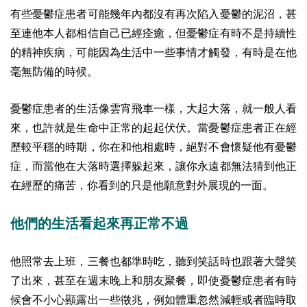
有些憂鬱症患者可能幾年內都沒有再次陷入憂鬱的泥沼，甚
至連他本人都相信自己已經痊癒，但憂鬱症有時不是持續性
的精神疾病，可能因為生活中一些事情才觸發，有時是在他
毫無防備的時候。
憂鬱症患者的生活像雲宵飛車一樣，大起大落，就一般人看
來，也許就是生命中正常的起起伏伏。當憂鬱症患者正在經
歷較平穩的時期，你在和他相處時，絕對不會懷疑他有憂鬱
症，而當他在大落時選擇躲起來，讓你永遠都無法猜到他正
在經歷的痛苦，你看到的只是他願意對外展現的一面。
他們的生活看起來再正常不過
他照常去上班，三餐也都準時吃，聽到笑話時也跟著大聲笑
了出來，甚至在週末晚上和朋友聚餐，即使憂鬱症患者有時
候會不小心顯露出一些徵兆，例如體重忽然減輕或者臨時取