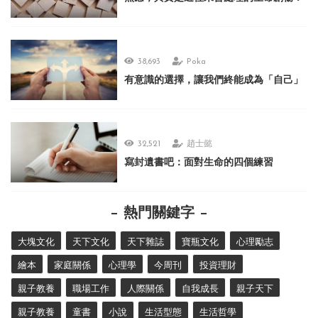
38,693
Poka
有意識的選擇，讓我們終能成為「自己」
32,521
趙士懿
寫封遺書吧：面對生命的四個練習
熱門關鍵字
大塊文化
天下文化
天下雜誌
寶瓶文化
心理勵志
繪本
家庭關係
心理學
今周刊
投資理財
親子教養
職場工作
人際關係
自我成長
親子天下
親子教養
童書
小說
生活型態
生活哲學