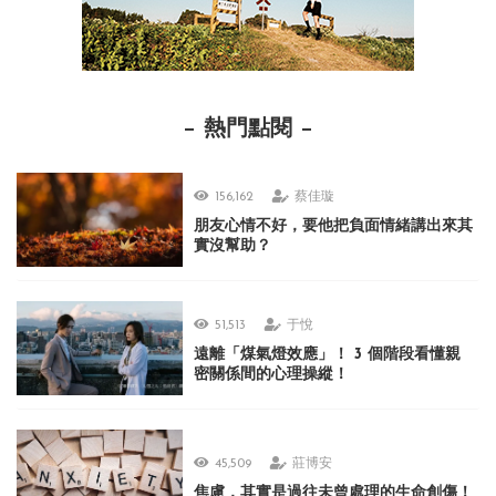
熱門點閱
156,162
蔡佳璇
朋友心情不好，要他把負面情緒講出來其
實沒幫助？
51,513
于悅
遠離「煤氣燈效應」！ 3 個階段看懂親
密關係間的心理操縱！
45,509
莊博安
焦慮，其實是過往未曾處理的生命創傷！