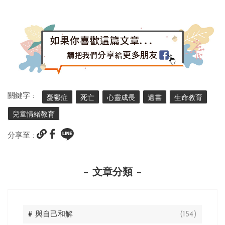
關鍵字 :
憂鬱症
死亡
心靈成長
遺書
生命教育
兒童情緒教育
分享至 :
文章分類
# 與自己和解
(154)