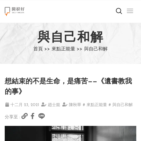
來點正能量
與自己和解
世界在想什麼
首頁 >>
來點正能量 >>
與自己和解
創造美好生活
小孩不是噩夢
想結束的不是生命，是痛苦——《遺書教我
職場商業經濟
的事》
影片專區
十二月 23, 2021
趙士懿
陳秋華
# 來點正能量
# 與自己和解
分享至 :
關於我們