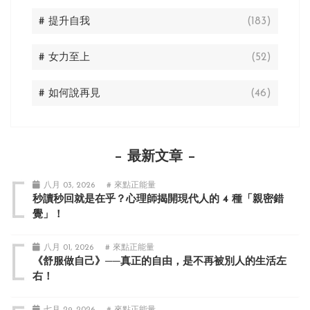
# 提升自我
(183)
# 女力至上
(52)
# 如何說再見
(46)
最新文章
八月 03, 2026
# 來點正能量
秒讀秒回就是在乎？心理師揭開現代人的 4 種「親密錯
覺」！
八月 01, 2026
# 來點正能量
《舒服做自己》──真正的自由，是不再被別人的生活左
右！