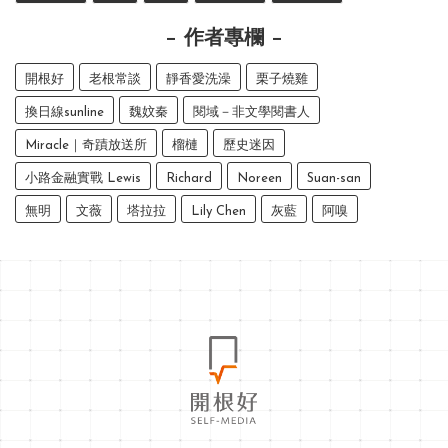
作者專欄
開根好
老根常談
靜香愛洗澡
栗子燒雞
換日線sunline
魏妏秦
閱域－非文學閱書人
Miracle｜奇蹟放送所
榴槤
歷史迷因
小路金融實戰 Lewis
Richard
Noreen
Suan-san
無明
文薇
塔拉拉
Lily Chen
灰藍
阿嗅