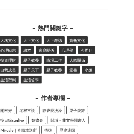
熱門關鍵字
大塊文化
天下文化
天下雜誌
寶瓶文化
心理勵志
繪本
家庭關係
心理學
今周刊
投資理財
親子教養
職場工作
人際關係
自我成長
親子天下
親子教養
童書
小說
生活型態
生活哲學
作者專欄
開根好
老根常談
靜香愛洗澡
栗子燒雞
換日線sunline
魏妏秦
閱域－非文學閱書人
Miracle｜奇蹟放送所
榴槤
歷史迷因