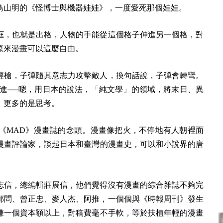
鳥山明的《怪博士與機器娃娃》，一度愛死那個娃娃。
框，也就是出格，人物的手能從這個格子伸進另一個格，對
原來漫畫可以這麼自由。
經槍，子彈隨其意志力攻擊敵人，換句話說，子彈會轉彎。
帶進──嗯，用日本的說法，「純文學」的領域，將末日、異
，更多的是思考。
《MAD》漫畫誌的念頭。漫畫像把火，不停地有人朝裡面
漫畫評論家，談起日本和臺灣的漫畫史，可以和小說界的唐
志信，總編輯莊展信，他們覺得沒有漫畫的綜合雜誌不夠完
鄭問、曾正忠、麥人杰、阿推，一個個與《時報周刊》發生
賺一個資本額以上，對稿費毫不手軟，等於扶植年輕的漫畫