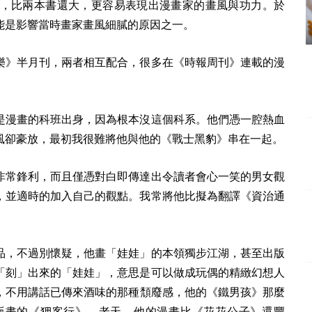
，比兩本書還大，更容易表現出漫畫家的畫風與功力。於
能是影響當時畫家畫風細膩的原因之一。
樂》半月刊，兩者相互配合，很多在《時報周刊》連載的漫
是漫畫的科班出身，因為根本沒這個科系。他們憑一腔熱血
風卻豪放，最初我很難將他與他的《戰士黑豹》串在一起。
非常鋒利，而且僅憑對白即傳達出令讀者會心一笑的男女觀
，並適時的加入自己的觀點。我常將他比擬為翻譯《資治通
品，不過別懷疑，他畫「娃娃」的本領獨步江湖，甚至出版
「刻」出來的「娃娃」，意思是可以做成玩偶的精緻幻想人
，不用講話已傳來酒味的那種頹廢感，他的《鐵男孩》那麼
版畫的《狎客行》，老天，他的漫畫比《花花公子》還豐