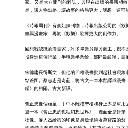
家。又是大八開刊的雜誌，與現在出版的書籍相較
是，讓人物出格，讓故事的格局更大，我想，這可
《時報周刊》有個姐妹刊物，時報出版公司的《歡
畫與漫畫家，再於《歡樂》發揮更大的創作力。
回想我認識的漫畫家，許多畢業於復興商工，都不
投身進這個行業，半職業半業餘，鄭問最嚴謹，畫
朱德庸長得斯文，但他的四格漫畫批判起社會現象
點差距。
蔡志忠是奇葩，將古文一本本翻譯成漫畫
鑑》的柏陽。古文新譯。
曾正忠像個頑童，手中不離模型槍和身上盡是軍用
過一本《曾正忠的狐狸幻想世界》，裡面全是針筆
物像。
麥人杰給我的印象是身邊環繞著萬寶路的菸
的溫情與奮發圖強。再看他為《花花公子》中文