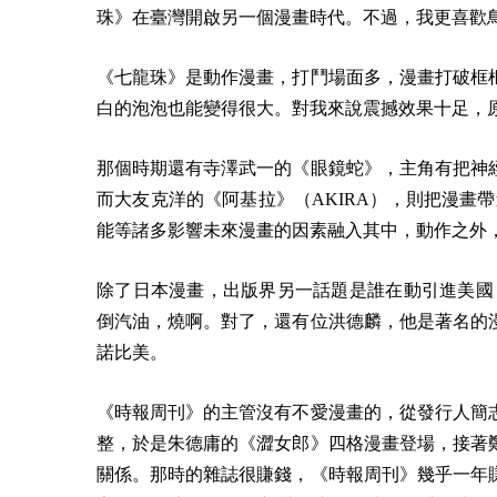
珠》在臺灣開啟另一個漫畫時代。不過，我更喜歡
《七龍珠》是動作漫畫，打鬥場面多，漫畫打破框
白的泡泡也能變得很大。對我來說震撼效果十足，
那個時期還有寺澤武一的《眼鏡蛇》，主角有把神
而大友克洋的《阿基拉》（AKIRA），則把漫畫
能等諸多影響未來漫畫的因素融入其中，動作之外
除了日本漫畫，出版界另一話題是誰在動引進美國
倒汽油，燒啊。
對了，還有位洪德麟，他是著名的
諾比美。
《時報周刊》的主管沒有不愛漫畫的，從發行人簡
整，於是朱德庸的《澀女郎》四格漫畫登場，接著
關係。
那時的雜誌很賺錢，《時報周刊》幾乎一年