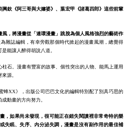
劉興欽《阿三哥與大嬸婆》、葉宏甲《諸葛四郎》這些前輩
畫風，將漫畫從「連環漫畫」跳脫為個人風格強烈的藝術作
做為雜誌編輯，有幸旁觀那個時代掀起的漫畫風潮，總覺得
可是能讓人醉得胡說八道。
心柱石。漫畫有豐富的故事、個性突出的人物、能馬上運用
材來源。
蜜蜂XX》，出版公司巴巴文化的編輯特別配了別具巧思的
拍成動畫的方向努力。
畫，如果尚未發現，很可能正在錯失閱讀裡非常奇特的樂
或失眠、失序、內分泌失調，漫畫是沒有副作用的最佳補