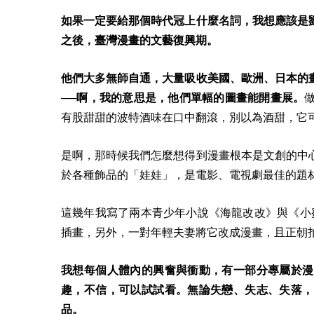
如果一定要給那個時代冠上什麼名詞，我想應該是
之後，臺灣漫畫的文藝復興期。
他們大多無師自通，大量吸收美國、歐洲、日本的
──啊，我的意思是，他們單幅的圖畫能開畫展。
有股甜甜的波特酒味在口中翻滾，別以為酒甜，它
是啊，那時候我們怎麼想得到漫畫根本是文創的中
於各種飾品的「娃娃」，是電影、電視劇最佳的題
這幾年我寫了兩本青少年小說《海龍改改》與《小
插畫，另外，一對年輕夫妻將它改成漫畫，且正朝
我想每個人體內的興奮與衝動，有一部分專屬於漫
趣，不信，可以試試看。無論失戀、失志、失落，
品。