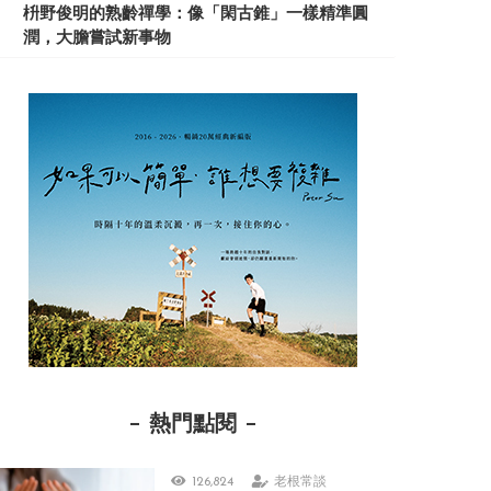
枡野俊明的熟齡禪學：像「閑古錐」一樣精準圓
潤，大膽嘗試新事物
熱門點閱
126,824
老根常談