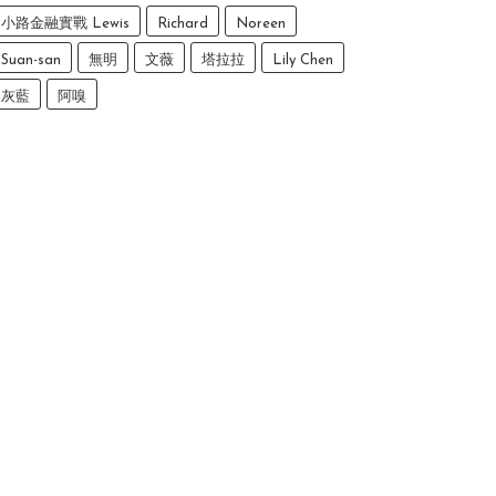
小路金融實戰 Lewis
Richard
Noreen
Suan-san
無明
文薇
塔拉拉
Lily Chen
灰藍
阿嗅