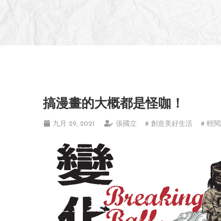
搞漫畫的大概都是怪咖！
九月 29, 2021
張國立
# 創造美好生活
# 輕