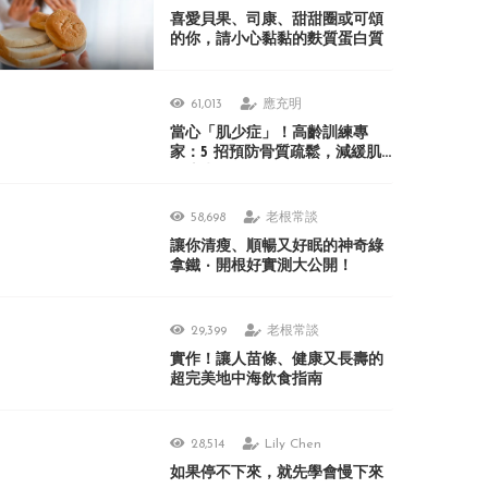
喜愛貝果、司康、甜甜圈或可頌
的你，請小心黏黏的麩質蛋白質
61,013
應充明
當心「肌少症」！高齡訓練專
家：5 招預防骨質疏鬆，減緩肌
肉流失！
58,698
老根常談
讓你清瘦、順暢又好眠的神奇綠
拿鐵 ‧ 開根好實測大公開！
29,399
老根常談
實作！讓人苗條、健康又長壽的
超完美地中海飲食指南
28,514
Lily Chen
如果停不下來，就先學會慢下來