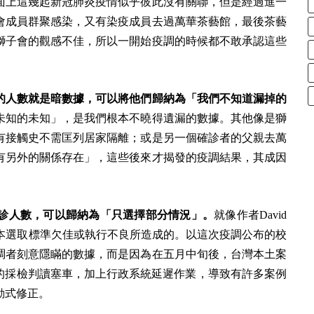
面上這幾起新冠肺炎疫情似乎彼此沒有關聯，但是經過進一
會成員群聚感染，又有染疫成員去過萬華茶藝館，最後茶藝
獅子會的觀感不佳，所以一開始疫調的時候都不敢承認這些
的人數就是暗數據，可以將他們歸納為「我們不知道漏掉的
未知的未知」，是我們根本不曉得遺漏的數據。其他像是獅
有接觸史不需匡列居家隔離；或是另一個確診者的父親去萬
有另外的關係存在」，這些後來才揭發的疫調結果，其成因
診人數，可以歸納為「只選擇部分情況」。
就像作者David
為樣本選取標準欠佳或執行不良所造成的。以這次疫調公布的校
調者刻意隱瞞的數據，而是因為在五月中旬後，台灣本土案
人的採檢判讀塞車，加上行政系統延遲作業，導致有許多案例
動式修正。