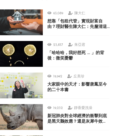
63,089
陳大仁
想靠「包租代管」實現財富自
由？理財醫生陳大仁：先釐清這
3 個盲點
23,837
朱亞君
「哈哈哈，我好想死 ... 」的背
後：微笑憂鬱
19,942
丘美珍
大家眼中的天才：影響唐鳳至今
的二十本書
19,232
靜香愛洗澡
新冠肺炎對全球經濟的衝擊到底
是黑天鵝效應？還是灰犀牛效
應？