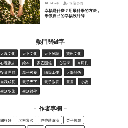
14,569
保倫·多倫
幸福是什麼？用最科學的方法，
學做自己的幸福設計師
熱門關鍵字
大塊文化
天下文化
天下雜誌
寶瓶文化
心理勵志
繪本
家庭關係
心理學
今周刊
投資理財
親子教養
職場工作
人際關係
自我成長
親子天下
親子教養
童書
小說
生活型態
生活哲學
作者專欄
開根好
老根常談
靜香愛洗澡
栗子燒雞