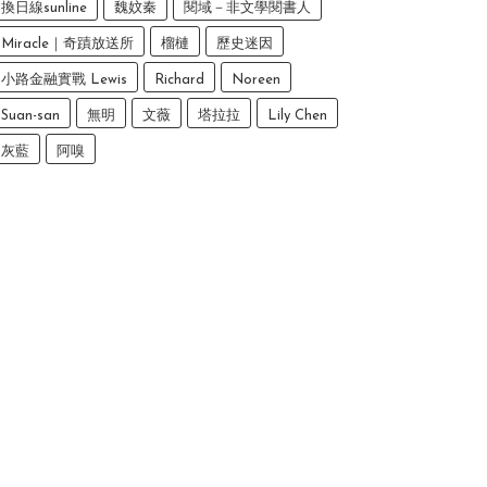
換日線sunline
魏妏秦
閱域－非文學閱書人
Miracle｜奇蹟放送所
榴槤
歷史迷因
小路金融實戰 Lewis
Richard
Noreen
Suan-san
無明
文薇
塔拉拉
Lily Chen
灰藍
阿嗅