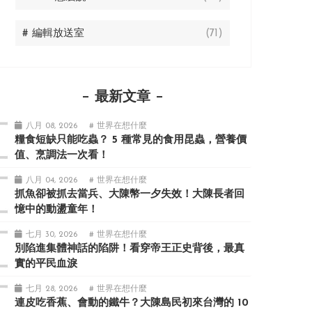
# 編輯放送室
(71)
最新文章
八月 08, 2026
# 世界在想什麼
糧食短缺只能吃蟲？ 5 種常見的食用昆蟲，營養價
值、烹調法一次看！
八月 04, 2026
# 世界在想什麼
抓魚卻被抓去當兵、大陳幣一夕失效！大陳長者回
憶中的動盪童年！
七月 30, 2026
# 世界在想什麼
別陷進集體神話的陷阱！看穿帝王正史背後，最真
實的平民血淚
七月 28, 2026
# 世界在想什麼
連皮吃香蕉、會動的鐵牛？大陳島民初來台灣的 10