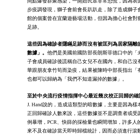
間點爆發群聚感染，一開始民眾非常恐慌，因為表
步疫調發現，獅子會前會長趴趴走，除了造成獅子
館的個案曾在宜蘭遊藝場活動，但因為擔心社會對
足跡。
這些因為確診者隱瞞足跡而沒有被匡列為居家隔離
數據」。
他們是美國前國防部長朗斯菲德口中的「
子會成員確診後謊稱自己女兒不在國內，和自己沒
華跟朋友拿竹筍而染疫，結果被陳時中部長指出「
也都可以歸納為「我們不知道漏掉的數據」。
至於中央流行疫情指揮中心最近幾次校正回歸的確
J. Hand說的，造成這類型的暗數據，主要是因
正回歸確診人數來說，這些數據並不是調查者或受
例暴增，PCR、快篩的採檢量也瞬間增加，許多
來不及在確診當天即時歸檔統計，因而必須進行滾