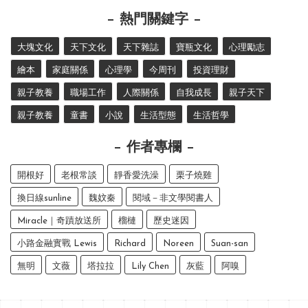
熱門關鍵字
大塊文化
天下文化
天下雜誌
寶瓶文化
心理勵志
繪本
家庭關係
心理學
今周刊
投資理財
親子教養
職場工作
人際關係
自我成長
親子天下
親子教養
童書
小說
生活型態
生活哲學
作者專欄
開根好
老根常談
靜香愛洗澡
栗子燒雞
換日線sunline
魏妏秦
閱域－非文學閱書人
Miracle｜奇蹟放送所
榴槤
歷史迷因
小路金融實戰 Lewis
Richard
Noreen
Suan-san
無明
文薇
塔拉拉
Lily Chen
灰藍
阿嗅