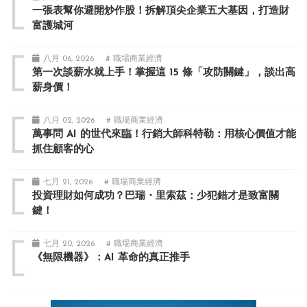
一張表幫你避開炒作股！拆解頂尖企業五大基因，打造財
富護城河
八月 06, 2026
# 職場商業經濟
第一次談薪水就上手！掌握這 15 條「攻防關鍵」，談出高
薪身價！
八月 02, 2026
# 職場商業經濟
萬事問 AI 的世代來臨！行銷大師科特勒：用核心價值才能
抓住顧客的心
七月 21, 2026
# 職場商業經濟
投資理財如何成功？巴瑞・里索茲：少犯錯才是致富關
鍵！
七月 20, 2026
# 職場商業經濟
《無限機器》：AI 革命的真正推手