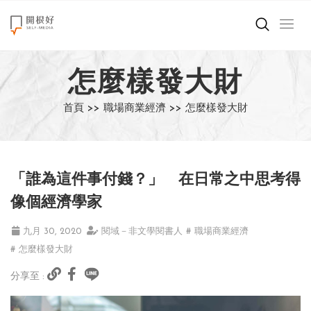
來點正能量
怎麼樣發大財
世界在想什麼
首頁 >>
職場商業經濟 >>
怎麼樣發大財
創造美好生活
小孩不是噩夢
「誰為這件事付錢？」 在日常之中思考得
職場商業經濟
像個經濟學家
影片專區
九月 30, 2020
閱域－非文學閱書人
# 職場商業經濟
# 怎麼樣發大財
關於我們
分享至 :