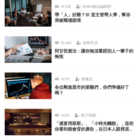
47,582
EMBA雜誌編輯部
帶「人」好難？21 堂主管帶人學，幫你
突破職場困境
25,480
老根常談
阿甘投資法：讓你無須重蹈別人一輩子的
悔恨
19,775
鄭廳宜
各位剛進股市的菜雞們，你們準備好了
嗎？
14,155
栗子燒雞
「感冒用斯斯」、「小時光麵館」，這些
你看到都會背的廣告，在日本人眼裡居然
很不可思議？