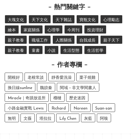
熱門關鍵字
大塊文化
天下文化
天下雜誌
寶瓶文化
心理勵志
繪本
家庭關係
心理學
今周刊
投資理財
親子教養
職場工作
人際關係
自我成長
親子天下
親子教養
童書
小說
生活型態
生活哲學
作者專欄
開根好
老根常談
靜香愛洗澡
栗子燒雞
換日線sunline
魏妏秦
閱域－非文學閱書人
Miracle｜奇蹟放送所
榴槤
歷史迷因
小路金融實戰 Lewis
Richard
Noreen
Suan-san
無明
文薇
塔拉拉
Lily Chen
灰藍
阿嗅