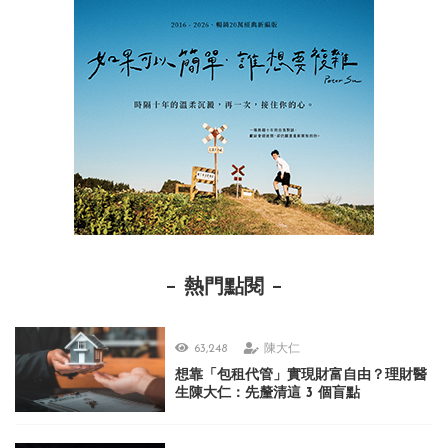
熱門點閱
63,248
陳大仁
想靠「包租代管」實現財富自由？理財醫
生陳大仁：先釐清這 3 個盲點