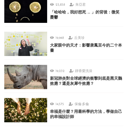
23,838
朱亞君
「哈哈哈，我好想死 ... 」的背後：微笑
憂鬱
19,948
丘美珍
大家眼中的天才：影響唐鳳至今的二十本
書
19,232
靜香愛洗澡
新冠肺炎對全球經濟的衝擊到底是黑天鵝
效應？還是灰犀牛效應？
14,575
保倫·多倫
幸福是什麼？用最科學的方法，學做自己
的幸福設計師