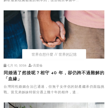
解析最新校園霸凌防制準則，按部就班掌握申...
世界在想什麼
世界的記憶
七月 10, 2026
高愛倫
同婚過了然後呢？相守 40 年，卻仍跨不過難解的
「血緣」
台灣同性婚姻合法已通過，但無子女伴侶的財產繼承仍面臨挑
戰。當兄弟姊妹特留分遇上幾十年的相伴，遺...