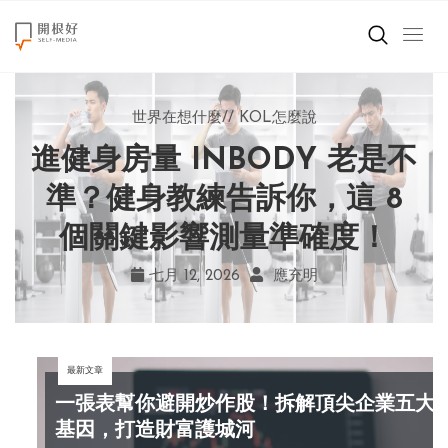
來點正能量
世界在想什麼
世界在想什麼
來點正能量
來點正能量
//
//
//
//
地球村發生的事
與自己和解
KOL怎麼說
女力至上
世界在想什麼
進健身房量 INBODY 老是不
AI 複製吉卜力畫風引爭議！
別讓過去的榮耀嘲笑現在！
改變不用驚天動地！《米娜
創造美好生活
宮崎駿用七年證明：人腦創
學會捨棄獎盃，活出當下的
家的星期六》看小女孩如何
準？健身教練告訴你，這 8
小孩不是噩夢
個關鍵影響測量準確度！
勇敢跨出第一步
作仍無可取代
真實幸福
職場商業經濟
七月 19, 2026
七月 17, 2026
七月 22, 2026
七月 12, 2026
亞瑟．布魯克斯
菲利浦．科特勒
不正田心
應充明
影片專區
最新文章
關於我們
一張表幫你避開炒作股！拆解頂尖企業五大
基因，打造財富護城河