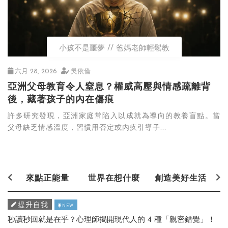
小孩不是噩夢
爸媽老師輕鬆教
六月 28, 2026
吳依倫
亞洲父母教育令人窒息？權威高壓與情感疏離背
後，藏著孩子的內在傷痕
許多研究發現，亞洲家庭常陷入以成就為導向的教養盲點。當
父母缺乏情感溫度，習慣用否定或內疚引導子...
來點正能量
世界在想什麼
創造美好生活
提升自我
NEW
秒讀秒回就是在乎？心理師揭開現代人的 4 種「親密錯覺」！