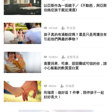
以亞斯作為一面鏡子／《不動怒，與亞斯
伯格症孩子親近溝通》
147268
李佳燕
孩子真的有過動症嗎？還是只是周遭沒有
引起他們興趣的事物？
126824
老根常談
喜愛貝果、司康、甜甜圈或可頌的你，請
小心黏黏的麩質蛋白質
88099
尚瑞君
尚瑞君：做好這 7 件事，陪伴孩子一起
好好長大！