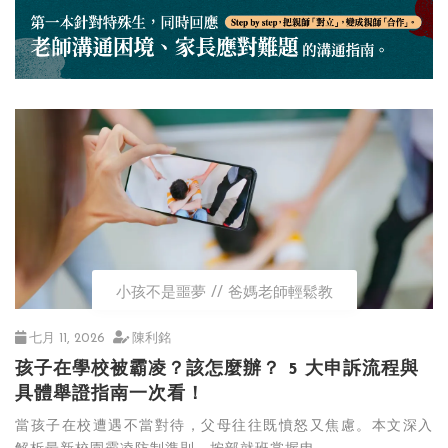
小孩不是噩夢
爸媽老師輕鬆教
七月 11, 2026
陳利銘
孩子在學校被霸凌？該怎麼辦？ 5 大申訴流程與
具體舉證指南一次看！
當孩子在校遭遇不當對待，父母往往既憤怒又焦慮。本文深入