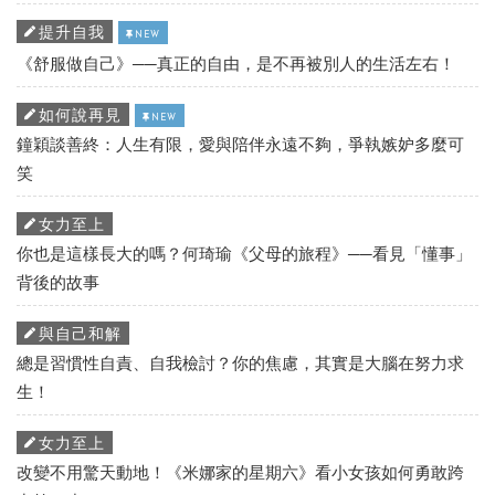
提升自我
NEW
《舒服做自己》──真正的自由，是不再被別人的生活左右！
如何說再見
NEW
鐘穎談善終：人生有限，愛與陪伴永遠不夠，爭執嫉妒多麼可
笑
女力至上
你也是這樣長大的嗎？何琦瑜《父母的旅程》──看見「懂事」
背後的故事
與自己和解
總是習慣性自責、自我檢討？你的焦慮，其實是大腦在努力求
生！
女力至上
改變不用驚天動地！《米娜家的星期六》看小女孩如何勇敢跨