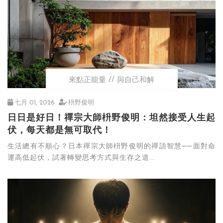
來點正能量
與自己和解
七月 01, 2026
枡野俊明
日日是好日！禪宗大師枡野俊明：坦然接受人生起
伏，每天都是無可取代！
生活總有不順心？日本禪宗大師枡野俊明的禪語智慧──面對命
運高低起伏，試著轉變思考方式與生存之道...