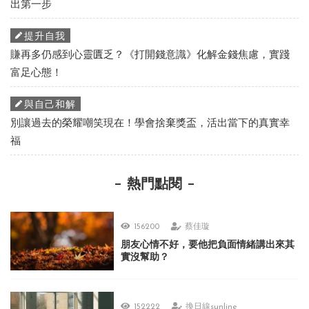
出第一步
提升自我
賺再多仍感到心靈匱乏？《打開錢意識》化解金錢焦慮，實踐
富足心態！
與自己和解
別讓過去的榮耀嘲笑現在！學會捨棄獎盃，活出當下的真實幸
福
熱門點閱
156200
蔡佳璇
朋友心情不好，要他把負面情緒講出來其
實沒幫助？
152222
換日線sunline