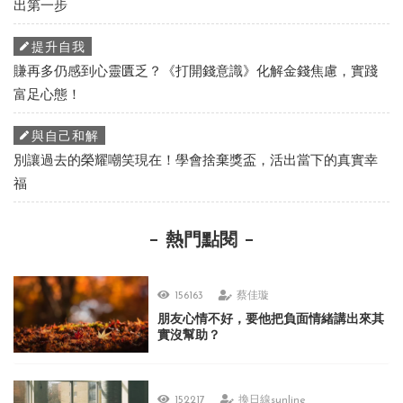
出第一步
提升自我
賺再多仍感到心靈匱乏？《打開錢意識》化解金錢焦慮，實踐
富足心態！
與自己和解
別讓過去的榮耀嘲笑現在！學會捨棄獎盃，活出當下的真實幸
福
熱門點閱
156163
蔡佳璇
朋友心情不好，要他把負面情緒講出來其
實沒幫助？
152217
換日線sunline