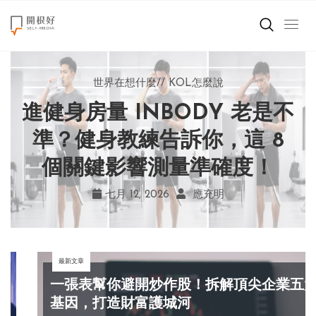
來點正能量
世界在想什麼
世界在想什麼
來點正能量
來點正能量
//
//
//
//
地球村發生的事
與自己和解
KOL怎麼說
女力至上
世界在想什麼
進健身房量 INBODY 老是不
AI 複製吉卜力畫風引爭議！
別讓過去的榮耀嘲笑現在！
改變不用驚天動地！《米娜
創造美好生活
宮崎駿用七年證明：人腦創
學會捨棄獎盃，活出當下的
家的星期六》看小女孩如何
準？健身教練告訴你，這 8
小孩不是噩夢
個關鍵影響測量準確度！
勇敢跨出第一步
作仍無可取代
真實幸福
職場商業經濟
七月 19, 2026
七月 17, 2026
七月 22, 2026
七月 12, 2026
亞瑟．布魯克斯
菲利浦．科特勒
不正田心
應充明
影片專區
最新文章
關於我們
一張表幫你避開炒作股！拆解頂尖企業五大
基因，打造財富護城河