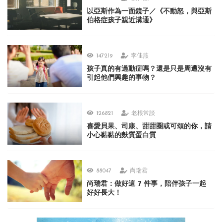
以亞斯作為一面鏡子／《不動怒，與亞斯
伯格症孩子親近溝通》
147219
李佳燕
孩子真的有過動症嗎？還是只是周遭沒有
引起他們興趣的事物？
126821
老根常談
喜愛貝果、司康、甜甜圈或可頌的你，請
小心黏黏的麩質蛋白質
88047
尚瑞君
尚瑞君：做好這 7 件事，陪伴孩子一起
好好長大！