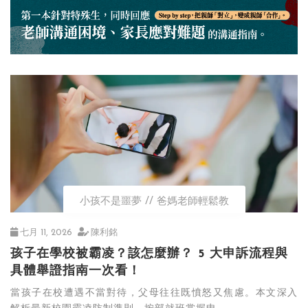
小孩不是噩夢
爸媽老師輕鬆教
七月 11, 2026
陳利銘
孩子在學校被霸凌？該怎麼辦？ 5 大申訴流程與
具體舉證指南一次看！
當孩子在校遭遇不當對待，父母往往既憤怒又焦慮。本文深入