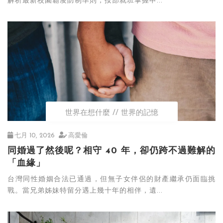
解析最新校園霸凌防制準則，按部就班掌握申...
世界在想什麼
世界的記憶
七月 10, 2026
高愛倫
同婚過了然後呢？相守 40 年，卻仍跨不過難解的
「血緣」
台灣同性婚姻合法已通過，但無子女伴侶的財產繼承仍面臨挑
戰。當兄弟姊妹特留分遇上幾十年的相伴，遺...