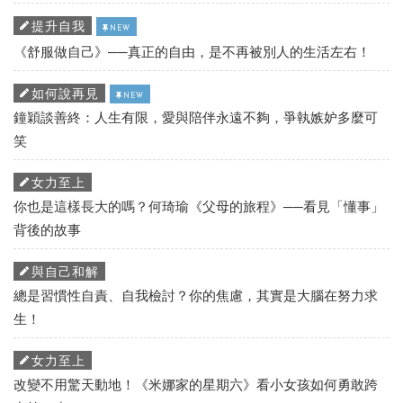
提升自我
NEW
《舒服做自己》──真正的自由，是不再被別人的生活左右！
如何說再見
NEW
鐘穎談善終：人生有限，愛與陪伴永遠不夠，爭執嫉妒多麼可
笑
女力至上
你也是這樣長大的嗎？何琦瑜《父母的旅程》──看見「懂事」
背後的故事
與自己和解
總是習慣性自責、自我檢討？你的焦慮，其實是大腦在努力求
生！
女力至上
改變不用驚天動地！《米娜家的星期六》看小女孩如何勇敢跨