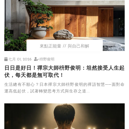
來點正能量
與自己和解
七月 01, 2026
枡野俊明
日日是好日！禪宗大師枡野俊明：坦然接受人生起
伏，每天都是無可取代！
生活總有不順心？日本禪宗大師枡野俊明的禪語智慧──面對命
運高低起伏，試著轉變思考方式與生存之道...