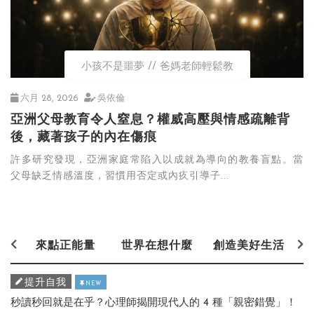
小孩不是噩夢
爸媽老師輕鬆教
六月 28, 2026
吳依倫
亞洲父母教育令人窒息？權威高壓與情感疏離背
後，藏著孩子的內在傷痕
許多研究發現，亞洲家庭常陷入以成就為導向的教養盲點。當
父母缺乏情感溫度，習慣用否定或內疚引導子...
來點正能量
世界在想什麼
創造美好生活
提升自我
NEW
秒讀秒回就是在乎？心理師揭開現代人的 4 種「親密錯覺」！