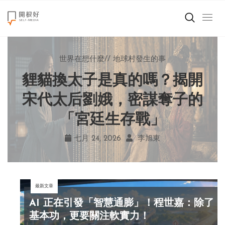
來點正能量
小孩不是噩夢
世界在想什麼
來點正能量
來點正能量
//
//
//
//
爸媽老師輕鬆教
地球村發生的事
如何說再見
提升自我
世界在想什麼
鐘穎談善終：人生有限，愛
自己打電話就能請假？岑澎
秒讀秒回就是在乎？心理師
貍貓換太子是真的嗎？揭開
創造美好生活
揭開現代人的 4 種「親密錯
與陪伴永遠不夠，爭執嫉妒
維新作《沒問題小學》看見
宋代太后劉娥，密謀奪子的
小孩不是噩夢
孩子的學習困境！
「宮廷生存戰」
多麼可笑
覺」！
職場商業經濟
八月 03, 2026
七月 24, 2026
七月 31, 2026
七月 29, 2026
魏妏秦
李旭東
羅子琦
鐘穎
影片專區
最新文章
關於我們
AI 正在引發「智慧通膨」！程世嘉：除了
基本功，更要關注軟實力！