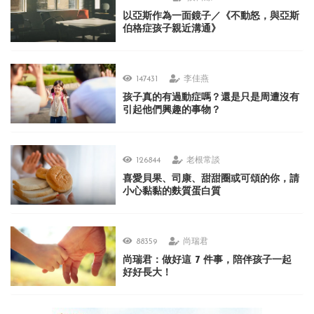
以亞斯作為一面鏡子／《不動怒，與亞斯
伯格症孩子親近溝通》
147431
李佳燕
孩子真的有過動症嗎？還是只是周遭沒有
引起他們興趣的事物？
126844
老根常談
喜愛貝果、司康、甜甜圈或可頌的你，請
小心黏黏的麩質蛋白質
88359
尚瑞君
尚瑞君：做好這 7 件事，陪伴孩子一起
好好長大！