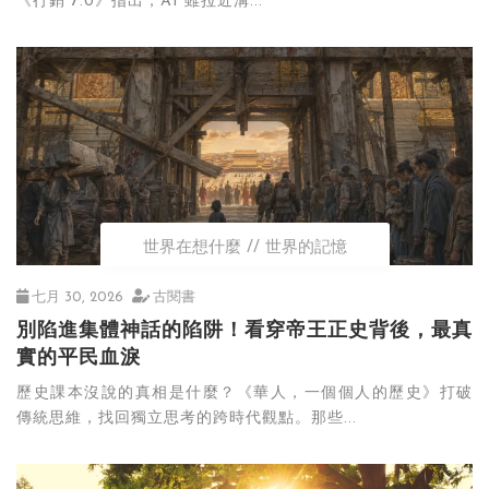
《行銷 7.0》指出，AI 雖拉近溝...
世界在想什麼
世界的記憶
七月 30, 2026
古閱書
別陷進集體神話的陷阱！看穿帝王正史背後，最真
實的平民血淚
歷史課本沒說的真相是什麼？《華人，一個個人的歷史》打破
傳統思維，找回獨立思考的跨時代觀點。那些...