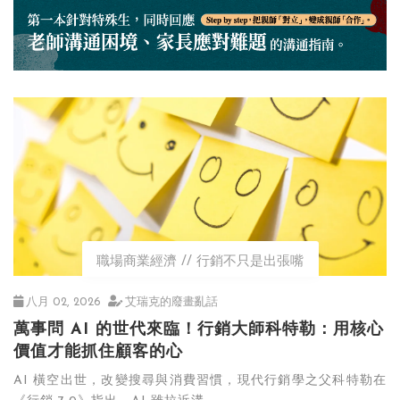
職場商業經濟
行銷不只是出張嘴
八月 02, 2026
艾瑞克的廢畫亂話
萬事問 AI 的世代來臨！行銷大師科特勒：用核心
價值才能抓住顧客的心
AI 橫空出世，改變搜尋與消費習慣，現代行銷學之父科特勒在