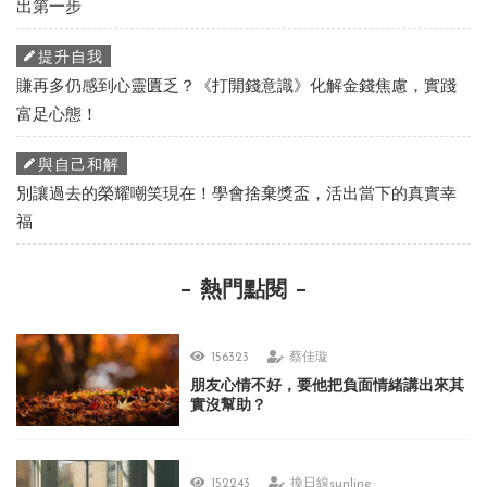
出第一步
提升自我
賺再多仍感到心靈匱乏？《打開錢意識》化解金錢焦慮，實踐
富足心態！
與自己和解
別讓過去的榮耀嘲笑現在！學會捨棄獎盃，活出當下的真實幸
福
熱門點閱
156323
蔡佳璇
朋友心情不好，要他把負面情緒講出來其
實沒幫助？
152243
換日線sunline