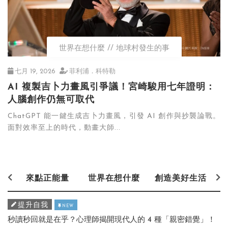
世界在想什麼
地球村發生的事
七月 19, 2026
菲利浦．科特勒
AI 複製吉卜力畫風引爭議！宮崎駿用七年證明：
人腦創作仍無可取代
ChatGPT 能一鍵生成吉卜力畫風，引發 AI 創作與抄襲論戰。
面對效率至上的時代，動畫大師...
來點正能量
世界在想什麼
創造美好生活
提升自我
NEW
秒讀秒回就是在乎？心理師揭開現代人的 4 種「親密錯覺」！