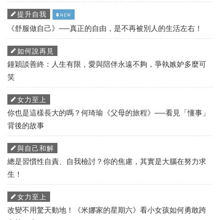
提升自我
NEW
《舒服做自己》──真正的自由，是不再被別人的生活左右！
如何說再見
鐘穎談善終：人生有限，愛與陪伴永遠不夠，爭執嫉妒多麼可
笑
女力至上
你也是這樣長大的嗎？何琦瑜《父母的旅程》──看見「懂事」
背後的故事
與自己和解
總是習慣性自責、自我檢討？你的焦慮，其實是大腦在努力求
生！
女力至上
改變不用驚天動地！《米娜家的星期六》看小女孩如何勇敢跨