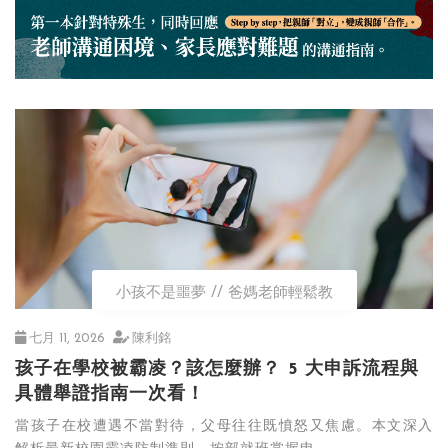
小孩不是噩夢
爸媽老師輕鬆教
七月 11, 2026
陳利銘
孩子在學校被霸凌？該怎麼辦？ 5 大申訴流程與
具體舉證指南一次看！
當孩子在校遭遇不當對待，父母往往既憤怒又焦慮。本文深入