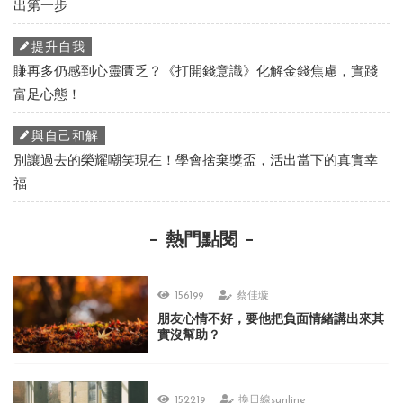
出第一步
提升自我
賺再多仍感到心靈匱乏？《打開錢意識》化解金錢焦慮，實踐
富足心態！
與自己和解
別讓過去的榮耀嘲笑現在！學會捨棄獎盃，活出當下的真實幸
福
熱門點閱
156199
蔡佳璇
朋友心情不好，要他把負面情緒講出來其
實沒幫助？
152219
換日線sunline