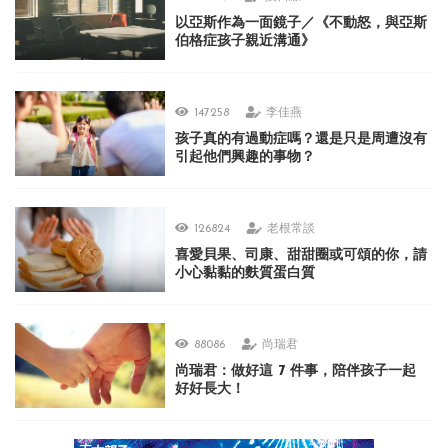
以亞斯作為一面鏡子／《不動怒，與亞斯
伯格症孩子親近溝通》
147258
李佳燕
孩子真的有過動症嗎？還是只是周遭沒有
引起他們興趣的事物？
126824
老根常談
喜愛貝果、司康、甜甜圈或可頌的你，請
小心黏黏的麩質蛋白質
88086
尚瑞君
尚瑞君：做好這 7 件事，陪伴孩子一起
好好長大！