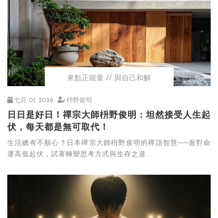
來點正能量
與自己和解
七月 01, 2026
枡野俊明
日日是好日！禪宗大師枡野俊明：坦然接受人生起
伏，每天都是無可取代！
生活總有不順心？日本禪宗大師枡野俊明的禪語智慧──面對命
運高低起伏，試著轉變思考方式與生存之道...