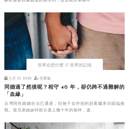
解析最新校園霸凌防制準則，按部就班掌握申...
世界在想什麼
世界的記憶
七月 10, 2026
高愛倫
同婚過了然後呢？相守 40 年，卻仍跨不過難解的
「血緣」
台灣同性婚姻合法已通過，但無子女伴侶的財產繼承仍面臨挑
戰。當兄弟姊妹特留分遇上幾十年的相伴，遺...