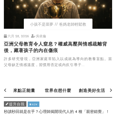
小孩不是噩夢
爸媽老師輕鬆教
六月 28, 2026
吳依倫
亞洲父母教育令人窒息？權威高壓與情感疏離背
後，藏著孩子的內在傷痕
許多研究發現，亞洲家庭常陷入以成就為導向的教養盲點。當
父母缺乏情感溫度，習慣用否定或內疚引導子...
來點正能量
世界在想什麼
創造美好生活
提升自我
NEW
秒讀秒回就是在乎？心理師揭開現代人的 4 種「親密錯覺」！