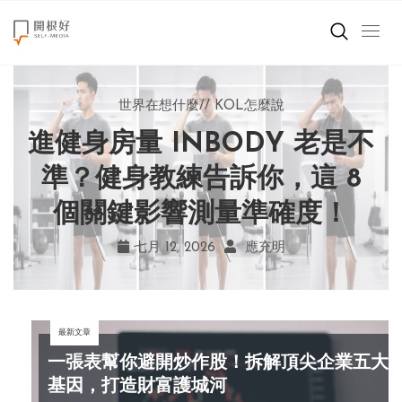
來點正能量
世界在想什麼
世界在想什麼
來點正能量
來點正能量
//
//
//
//
地球村發生的事
與自己和解
KOL怎麼說
女力至上
世界在想什麼
進健身房量 INBODY 老是不
AI 複製吉卜力畫風引爭議！
別讓過去的榮耀嘲笑現在！
改變不用驚天動地！《米娜
創造美好生活
宮崎駿用七年證明：人腦創
學會捨棄獎盃，活出當下的
家的星期六》看小女孩如何
準？健身教練告訴你，這 8
小孩不是噩夢
個關鍵影響測量準確度！
勇敢跨出第一步
作仍無可取代
真實幸福
職場商業經濟
七月 19, 2026
七月 17, 2026
七月 22, 2026
七月 12, 2026
亞瑟．布魯克斯
菲利浦．科特勒
不正田心
應充明
影片專區
最新文章
關於我們
一張表幫你避開炒作股！拆解頂尖企業五大
基因，打造財富護城河