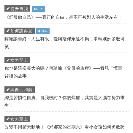
提升自我
NEW
《舒服做自己》──真正的自由，是不再被別人的生活左右！
如何說再見
NEW
鐘穎談善終：人生有限，愛與陪伴永遠不夠，爭執嫉妒多麼可
笑
女力至上
你也是這樣長大的嗎？何琦瑜《父母的旅程》──看見「懂事」
背後的故事
與自己和解
總是習慣性自責、自我檢討？你的焦慮，其實是大腦在努力求
生！
女力至上
改變不用驚天動地！《米娜家的星期六》看小女孩如何勇敢跨