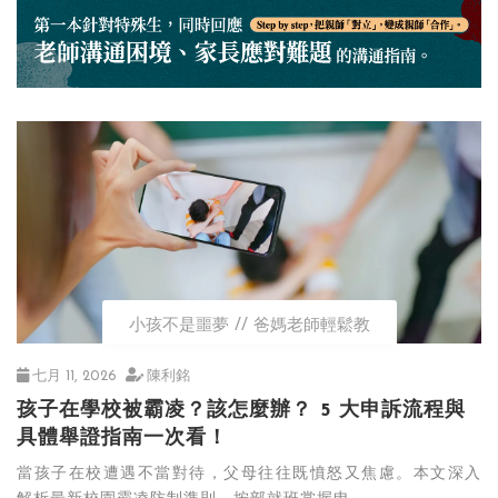
小孩不是噩夢
爸媽老師輕鬆教
七月 11, 2026
陳利銘
孩子在學校被霸凌？該怎麼辦？ 5 大申訴流程與
具體舉證指南一次看！
當孩子在校遭遇不當對待，父母往往既憤怒又焦慮。本文深入