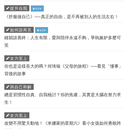
提升自我
NEW
《舒服做自己》──真正的自由，是不再被別人的生活左右！
如何說再見
NEW
鐘穎談善終：人生有限，愛與陪伴永遠不夠，爭執嫉妒多麼可
笑
女力至上
你也是這樣長大的嗎？何琦瑜《父母的旅程》──看見「懂事」
背後的故事
與自己和解
總是習慣性自責、自我檢討？你的焦慮，其實是大腦在努力求
生！
女力至上
改變不用驚天動地！《米娜家的星期六》看小女孩如何勇敢跨