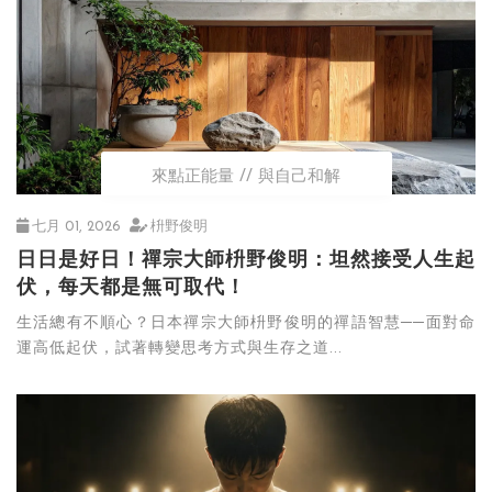
來點正能量
與自己和解
七月 01, 2026
枡野俊明
日日是好日！禪宗大師枡野俊明：坦然接受人生起
伏，每天都是無可取代！
生活總有不順心？日本禪宗大師枡野俊明的禪語智慧──面對命
運高低起伏，試著轉變思考方式與生存之道...