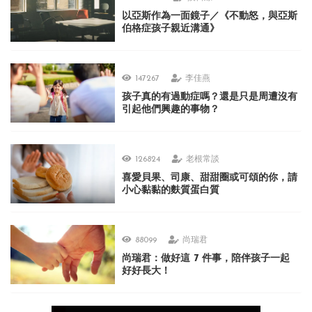
以亞斯作為一面鏡子／《不動怒，與亞斯
伯格症孩子親近溝通》
147267
李佳燕
孩子真的有過動症嗎？還是只是周遭沒有
引起他們興趣的事物？
126824
老根常談
喜愛貝果、司康、甜甜圈或可頌的你，請
小心黏黏的麩質蛋白質
88099
尚瑞君
尚瑞君：做好這 7 件事，陪伴孩子一起
好好長大！