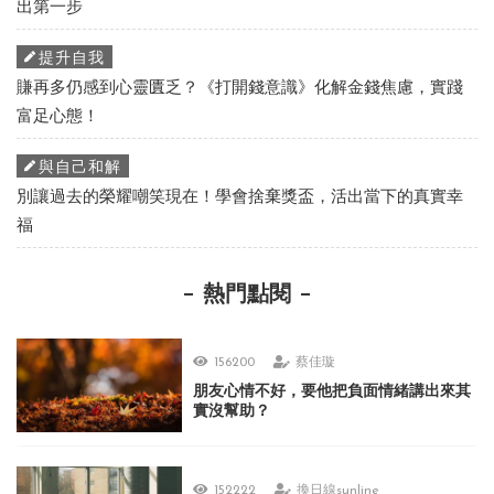
出第一步
提升自我
賺再多仍感到心靈匱乏？《打開錢意識》化解金錢焦慮，實踐
富足心態！
與自己和解
別讓過去的榮耀嘲笑現在！學會捨棄獎盃，活出當下的真實幸
福
熱門點閱
156200
蔡佳璇
朋友心情不好，要他把負面情緒講出來其
實沒幫助？
152222
換日線sunline