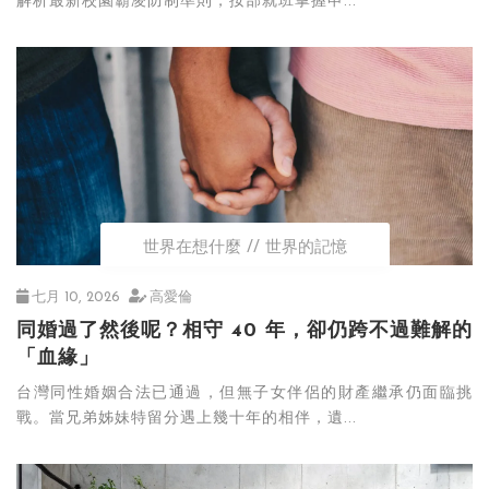
解析最新校園霸凌防制準則，按部就班掌握申...
世界在想什麼
世界的記憶
七月 10, 2026
高愛倫
同婚過了然後呢？相守 40 年，卻仍跨不過難解的
「血緣」
台灣同性婚姻合法已通過，但無子女伴侶的財產繼承仍面臨挑
戰。當兄弟姊妹特留分遇上幾十年的相伴，遺...