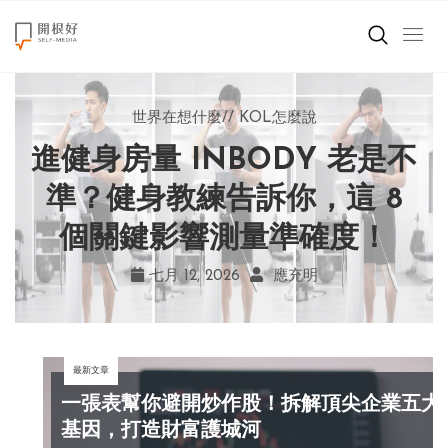
來點正能量
世界在想什麼
世界在想什麼
來點正能量
來點正能量
//
//
//
//
地球村發生的事
與自己和解
KOL怎麼說
女力至上
世界在想什麼
進健身房量 INBODY 老是不
AI 複製吉卜力畫風引爭議！
別讓過去的榮耀嘲笑現在！
改變不用驚天動地！《米娜
創造美好生活
宮崎駿用七年證明：人腦創
學會捨棄獎盃，活出當下的
家的星期六》看小女孩如何
準？健身教練告訴你，這 8
小孩不是噩夢
個關鍵影響測量準確度！
勇敢跨出第一步
作仍無可取代
真實幸福
職場商業經濟
七月 19, 2026
七月 17, 2026
七月 22, 2026
七月 12, 2026
亞瑟．布魯克斯
菲利浦．科特勒
不正田心
應充明
影片專區
最新文章
關於我們
一張表幫你避開炒作股！拆解頂尖企業五大
基因，打造財富護城河