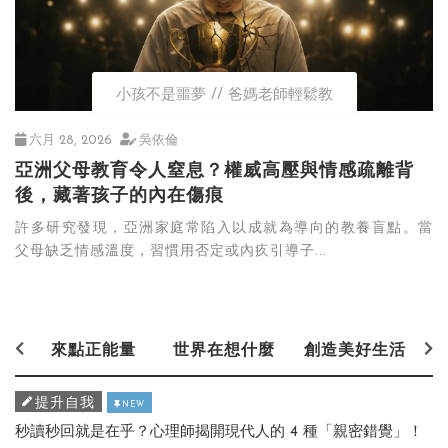
小孩不是噩夢
爸媽老師輕鬆教
六月 28, 2026
吳依倫
亞洲父母教育令人窒息？權威高壓與情感疏離背
後，藏著孩子的內在傷痕
許多研究發現，亞洲家庭常陷入以成就為導向的教養盲點。當
父母缺乏情感溫度，習慣用否定或內疚引導子...
來點正能量
世界在想什麼
創造美好生活
提升自我
NEW
秒讀秒回就是在乎？心理師揭開現代人的 4 種「親密錯覺」！