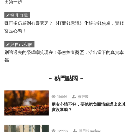
出第一步
提升自我
賺再多仍感到心靈匱乏？《打開錢意識》化解金錢焦慮，實踐
富足心態！
與自己和解
別讓過去的榮耀嘲笑現在！學會捨棄獎盃，活出當下的真實幸
福
熱門點閱
156212
蔡佳璇
朋友心情不好，要他把負面情緒講出來其
實沒幫助？
152225
換日線sunline