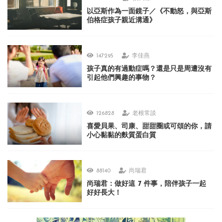
以亞斯作為一面鏡子／《不動怒，與亞斯
伯格症孩子親近溝通》
147295
李佳燕
孩子真的有過動症嗎？還是只是周遭沒有
引起他們興趣的事物？
126828
老根常談
喜愛貝果、司康、甜甜圈或可頌的你，請
小心黏黏的麩質蛋白質
88140
尚瑞君
尚瑞君：做好這 7 件事，陪伴孩子一起
好好長大！