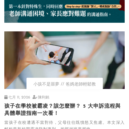
小孩不是噩夢
爸媽老師輕鬆教
七月 11, 2026
陳利銘
孩子在學校被霸凌？該怎麼辦？ 5 大申訴流程與
具體舉證指南一次看！
當孩子在校遭遇不當對待，父母往往既憤怒又焦慮。本文深入