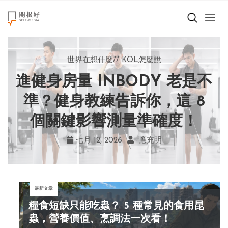
來點正能量
世界在想什麼
世界在想什麼
來點正能量
來點正能量
//
//
//
//
地球村發生的事
與自己和解
KOL怎麼說
女力至上
世界在想什麼
進健身房量 INBODY 老是不
AI 複製吉卜力畫風引爭議！
別讓過去的榮耀嘲笑現在！
改變不用驚天動地！《米娜
創造美好生活
宮崎駿用七年證明：人腦創
學會捨棄獎盃，活出當下的
家的星期六》看小女孩如何
準？健身教練告訴你，這 8
小孩不是噩夢
個關鍵影響測量準確度！
勇敢跨出第一步
作仍無可取代
真實幸福
職場商業經濟
七月 19, 2026
七月 17, 2026
七月 22, 2026
七月 12, 2026
亞瑟．布魯克斯
菲利浦．科特勒
不正田心
應充明
影片專區
最新文章
關於我們
糧食短缺只能吃蟲？ 5 種常見的食用昆
蟲，營養價值、烹調法一次看！