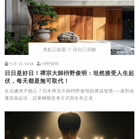
來點正能量
與自己和解
七月 01, 2026
枡野俊明
日日是好日！禪宗大師枡野俊明：坦然接受人生起
伏，每天都是無可取代！
生活總有不順心？日本禪宗大師枡野俊明的禪語智慧──面對命
運高低起伏，試著轉變思考方式與生存之道...