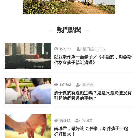
熱門點閱
152,236
換日線sunline
以亞斯作為一面鏡子／《不動怒，與亞斯
伯格症孩子親近溝通》
147,368
李佳燕
孩子真的有過動症嗎？還是只是周遭沒有
引起他們興趣的事物？
88,223
尚瑞君
尚瑞君：做好這 7 件事，陪伴孩子一起
好好長大！