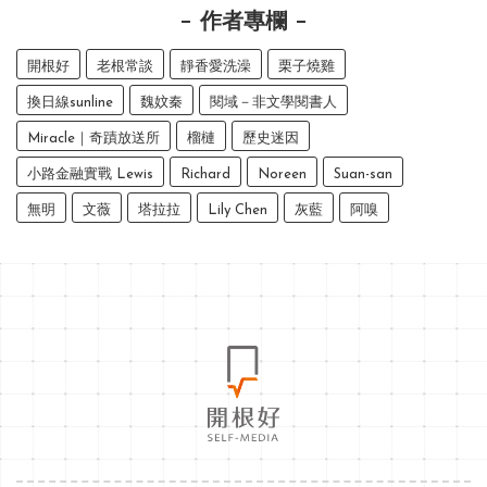
作者專欄
開根好
老根常談
靜香愛洗澡
栗子燒雞
換日線sunline
魏妏秦
閱域－非文學閱書人
Miracle｜奇蹟放送所
榴槤
歷史迷因
小路金融實戰 Lewis
Richard
Noreen
Suan-san
無明
文薇
塔拉拉
Lily Chen
灰藍
阿嗅