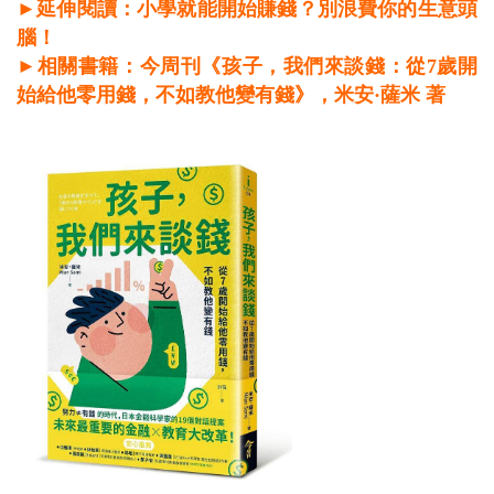
►延伸閱讀：小學就能開始賺錢？別浪費你的生意頭
腦！
►相關書籍：
今周刊《孩子，我們來談錢：從7歲開
始給他零用錢，不如教他變有錢》
，米安·薩米 著