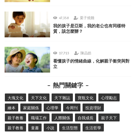
47,358
栗子燒雞
我的孩子是亞斯，我的老公也有同樣特
質，該怎麼辦？
27,723
陳品皓
看懂孩子的情緒曲線，化解親子衝突與對
立
熱門關鍵字
大塊文化
天下文化
天下雜誌
寶瓶文化
心理勵志
繪本
家庭關係
心理學
今周刊
投資理財
親子教養
職場工作
人際關係
自我成長
親子天下
親子教養
童書
小說
生活型態
生活哲學