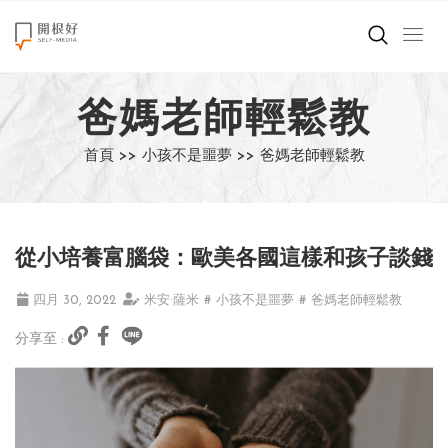
來點正能量
爸媽老師輕鬆教
世界在想什麼
首頁 >>
小孩不是噩夢 >>
爸媽老師輕鬆教
創造美好生活
小孩不是噩夢
從小培養富腦袋：歐美各國這樣和孩子談錢
職場商業經濟
四月 30, 2022
米安·薩米
# 小孩不是噩夢
# 爸媽老師輕鬆教
影片專區
分享至 :
關於我們