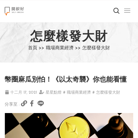
來點正能量
怎麼樣發大財
世界在想什麼
首頁 >>
職場商業經濟 >>
怎麼樣發大財
創造美好生活
小孩不是噩夢
幣圈麻瓜別怕！《以太奇襲》你也能看懂
職場商業經濟
十二月 17, 2021
星星點燈
# 職場商業經濟
# 怎麼樣發大財
影片專區
分享至 :
關於我們