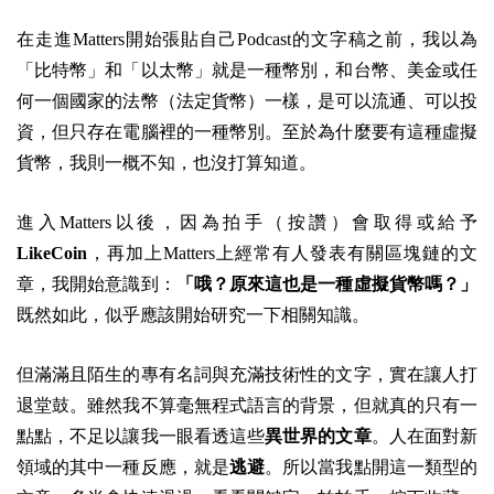
在走進Matters開始張貼自己Podcast的文字稿之前，我以為
「比特幣」和「以太幣」就是一種幣別，和台幣、美金或任
何一個國家的法幣（法定貨幣）一樣，是可以流通、可以投
資，但只存在電腦裡的一種幣別。至於為什麼要有這種虛擬
貨幣，我則一概不知，也沒打算知道。
進入Matters以後，因為拍手（按讚）會取得或給予
LikeCoin
，再加上Matters上經常有人發表有關區塊鏈的文
章，我開始意識到：
「哦？原來這也是一種虛擬貨幣嗎？」
既然如此，似乎應該開始研究一下相關知識。
但滿滿且陌生的專有名詞與充滿技術性的文字，實在讓人打
退堂鼓。雖然我不算毫無程式語言的背景，但就真的只有一
點點，不足以讓我一眼看透這些
異世界的文章
。人在面對新
領域的其中一種反應，就是
逃避
。所以當我點開這一類型的