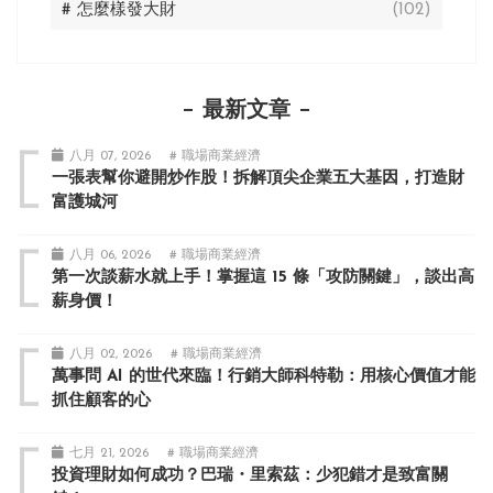
# 怎麼樣發大財
(102)
最新文章
八月 07, 2026
# 職場商業經濟
一張表幫你避開炒作股！拆解頂尖企業五大基因，打造財
富護城河
八月 06, 2026
# 職場商業經濟
第一次談薪水就上手！掌握這 15 條「攻防關鍵」，談出高
薪身價！
八月 02, 2026
# 職場商業經濟
萬事問 AI 的世代來臨！行銷大師科特勒：用核心價值才能
抓住顧客的心
七月 21, 2026
# 職場商業經濟
投資理財如何成功？巴瑞・里索茲：少犯錯才是致富關