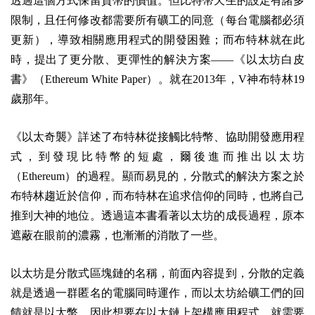
透過這個方式保留貨幣的價值。但比特幣天生的設定有諸多
限制，且任何修改都需要所有礦工的同意（每台電腦都必須
更新），導致相關應用程式的開發困難；而布特林就在此
時，提出了更分散、更彈性的解決方案——《以太坊白皮
書》（Ethereum White Paper）。就在2013年，V神布特林19
歲那年。
《以太奇襲》詳述了布特林從接觸比特幣、協助開發應用程
式，到發現比特幣的短處，爾後進而推出以太坊
（Ethereum）的過程。顯而易見的，分散式的解決方案之於
布特林趨近於信仰，而布特林在追求信仰的同時，也將自己
推到大神的地位。透過這本書看著以太坊的成長過程，原本
遮蔽在眼前的濃霧，也漸漸的消散了一些。
以太坊是分散式區塊鏈的名稱，前面內容提到，分散的定義
就是透過一群匿名的電腦同時運作，而以太坊給礦工們的回
饋就是以太幣。因此想要在以太鏈上架構應用程式，就需要