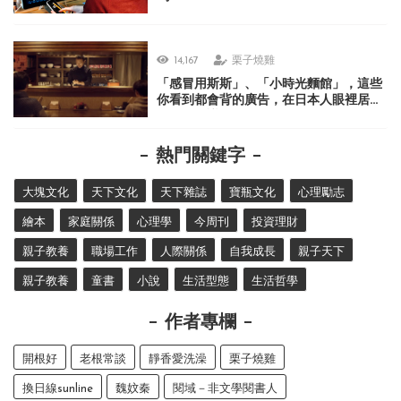
14,167
栗子燒雞
「感冒用斯斯」、「小時光麵館」，這些
你看到都會背的廣告，在日本人眼裡居然
很不可思議？
熱門關鍵字
大塊文化
天下文化
天下雜誌
寶瓶文化
心理勵志
繪本
家庭關係
心理學
今周刊
投資理財
親子教養
職場工作
人際關係
自我成長
親子天下
親子教養
童書
小說
生活型態
生活哲學
作者專欄
開根好
老根常談
靜香愛洗澡
栗子燒雞
換日線sunline
魏妏秦
閱域－非文學閱書人