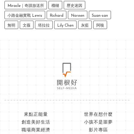
Miracle｜奇蹟放送所
榴槤
歷史迷因
小路金融實戰 Lewis
Richard
Noreen
Suan-san
無明
文薇
塔拉拉
Lily Chen
灰藍
阿嗅
來點正能量
世界在想什麼
創造美好生活
小孩不是噩夢
職場商業經濟
影片專區