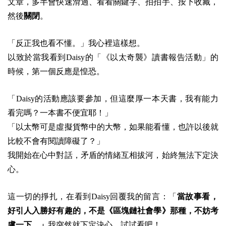
文章，多半會快速滑過、看看關鍵字、拍拍手、按下收藏，
然後
關閉
。
「反正我也看不懂。」
我心裡這樣想。
以致於當我看到Daisy的「《以太奇襲》讀書報告活動」的
時候，第一個反應是惶恐。
「Daisy的活動應該要參加，但這麼厚一本天書，我有能力
看完嗎？一本書不便宜耶！」
「以太幣可是虛擬貨幣中的大幣，如果能看懂，也許以後就
比較不會有閱讀障礙了？」
我開始在心中對話，矛盾的情緒互相拔河，始終無法下定決
心。
這一切的掙扎，在看到Daisy回覆我的留言：「
當故事看，
好引人入勝好有趣的，不是《區塊鏈社會學》那種，不妨考
慮一下。」
我突然就下定決心，試試看吧！