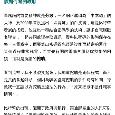
該如何避開政府
區塊鏈的首要精神就是
分散
，一名網路暱稱為「中本聰」的
大神，於2008年首度提出「區塊鏈」的白皮書，這是比特幣
發展的搖籃。他提出一種結合密碼學的技術，讓多台電腦匿
名聯合，一起共同處理存取資訊。資料以密碼的形態儲存在
每一台電腦中，而要算出密碼得先經過複雜而精密的運作，
這個過程非常耗電，而首先解開的電腦會得到虛擬幣的回
饋，這就是所謂的
挖礦
。
看到這裡，我不禁傻笑起來，我知道挖礦是跑個程式，而不
是真的拿起鋤頭，但因為駭客盜電挖礦的事件時有所聞
，導
致我一直誤以為挖礦是違法的行為，
「原來挖礦不是件壞事
情啊？」
比特幣的出現，避開了政府與銀行，讓通膨嚴重的人民可以