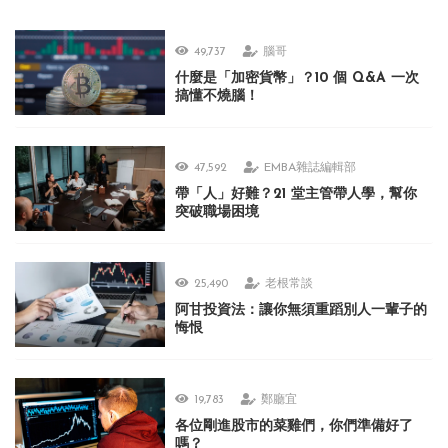
49,737
腦哥
什麼是「加密貨幣」？10 個 Q&A 一次
搞懂不燒腦！
47,592
EMBA雜誌編輯部
帶「人」好難？21 堂主管帶人學，幫你
突破職場困境
25,490
老根常談
阿甘投資法：讓你無須重蹈別人一輩子的
悔恨
19,783
鄭廳宜
各位剛進股市的菜雞們，你們準備好了
嗎？