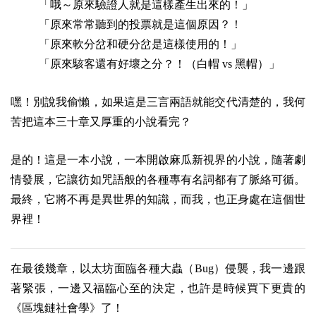
「哦～原來驗證人就是這樣產生出來的！」
「原來常常聽到的投票就是這個原因？！
「原來軟分岔和硬分岔是這樣使用的！」
「原來駭客還有好壞之分？！（白帽 vs 黑帽）」
嘿！別說我偷懶，如果這是三言兩語就能交代清楚的，我何
苦把這本三十章又厚重的小說看完？
是的！這是一本小說，一本開啟麻瓜新視界的小說，隨著劇
情發展，它讓彷如咒語般的各種專有名詞都有了脈絡可循。
最終，它將不再是異世界的知識，而我，也正身處在這個世
界裡！
在最後幾章，以太坊面臨各種大蟲（Bug）侵襲，我一邊跟
著緊張，一邊又福臨心至的決定，也許是時候買下更貴的
《區塊鏈社會學》了！