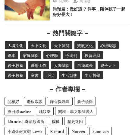
88,086
尚瑞君
尚瑞君：做好這 7 件事，陪伴孩子一起
好好長大！
熱門關鍵字
大塊文化
天下文化
天下雜誌
寶瓶文化
心理勵志
繪本
家庭關係
心理學
今周刊
投資理財
親子教養
職場工作
人際關係
自我成長
親子天下
親子教養
童書
小說
生活型態
生活哲學
作者專欄
開根好
老根常談
靜香愛洗澡
栗子燒雞
換日線sunline
魏妏秦
閱域－非文學閱書人
Miracle｜奇蹟放送所
榴槤
歷史迷因
小路金融實戰 Lewis
Richard
Noreen
Suan-san