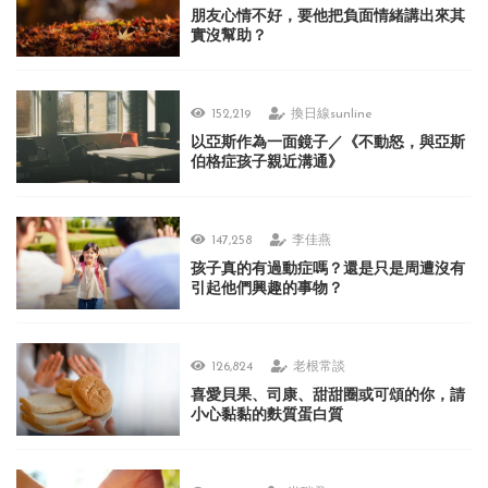
朋友心情不好，要他把負面情緒講出來其
實沒幫助？
152,219
換日線sunline
以亞斯作為一面鏡子／《不動怒，與亞斯
伯格症孩子親近溝通》
147,258
李佳燕
孩子真的有過動症嗎？還是只是周遭沒有
引起他們興趣的事物？
126,824
老根常談
喜愛貝果、司康、甜甜圈或可頌的你，請
小心黏黏的麩質蛋白質