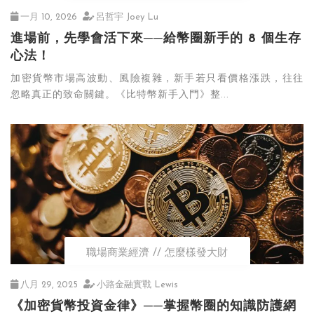
一月 10, 2026
呂哲宇 Joey Lu
進場前，先學會活下來──給幣圈新手的 8 個生存
心法！
加密貨幣市場高波動、風險複雜，新手若只看價格漲跌，往往
忽略真正的致命關鍵。《比特幣新手入門》整...
職場商業經濟
怎麼樣發大財
八月 29, 2025
小路金融實戰 Lewis
《加密貨幣投資金律》──掌握幣圈的知識防護網