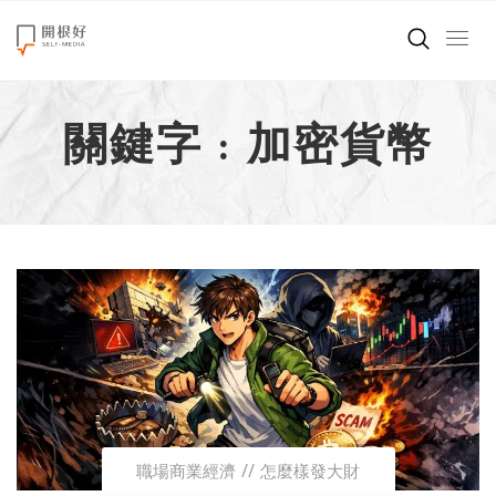
來點正能量
關鍵字 : 加密貨幣
世界在想什麼
創造美好生活
小孩不是噩夢
職場商業經濟
影片專區
關於我們
職場商業經濟
怎麼樣發大財