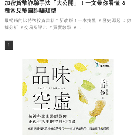
加密貨幣詐騙手法「大公開」！一文帶你看懂 8
種常見幣圈詐騙類型
最暢銷的比特幣投資書籍全新改版！一本搞懂 ＃歷史源起 ＃數
據分析 ＃交易所評比 ＃買賣教學 ＃...
1