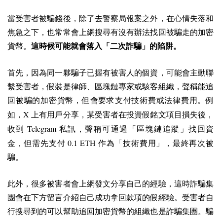
當受害者被騙錢後，除了去警察局報案之外，在心情失落和
焦急之下，也常常會上網搜尋有沒有辦法找回被騙走的加密
貨幣。
這時候可能就會落入「二次詐騙」的陷阱。
首先，因為同一夥騙子已握有被害人的個資，可能會主動聯
繫受害者，假裝是律師、區塊鏈專家或駭客組織，聲稱能追
回被騙的加密貨幣，但會要求支付技術費或法律費用。例
X
如，
上有用戶分享，某受害者在投資假銘文項目損失後，
Telegram
收到
私訊，聲稱可通過「區塊鏈追蹤」找回資
0.1 ETH
金，但需先支付
作為「技術費用」，最終再次被
騙。
此外，很多被害者會上網發文分享自己的經驗，這時詐騙集
團會在下方留言介紹自己成功拿回款項的假經驗。受害者自
行搜尋到的可以幫助追回加密貨幣的組織也是詐騙集團。騙