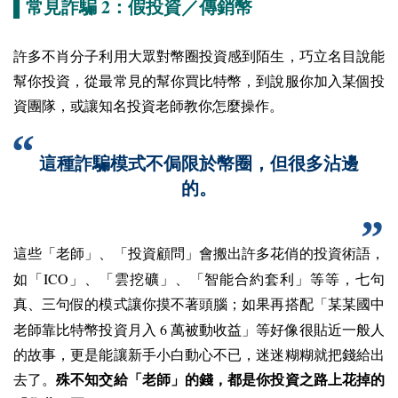
2
▌常見詐騙
：假投資／傳銷幣
許多不肖分子利用大眾對幣圈投資感到陌生，巧立名目說能
幫你投資，從最常見的幫你買比特幣，到說服你加入某個投
資團隊，或讓知名投資老師教你怎麼操作。
這種詐騙模式不侷限於幣圈，但很多沾邊
的。
這些「老師」、「投資顧問」會搬出許多花俏的投資術語，
ICO
如「
」、「雲挖礦」、「智能合約套利」等等，七句
真、三句假的模式讓你摸不著頭腦；如果再搭配「某某國中
6
老師靠比特幣投資月入
萬被動收益」等好像很貼近一般人
的故事，更是能讓新手小白動心不已，迷迷糊糊就把錢給出
去了。
殊不知交給「老師」的錢，都是你投資之路上花掉的