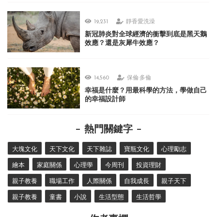
19,231
靜香愛洗澡
新冠肺炎對全球經濟的衝擊到底是黑天鵝
效應？還是灰犀牛效應？
14,560
保倫·多倫
幸福是什麼？用最科學的方法，學做自己
的幸福設計師
熱門關鍵字
大塊文化
天下文化
天下雜誌
寶瓶文化
心理勵志
繪本
家庭關係
心理學
今周刊
投資理財
親子教養
職場工作
人際關係
自我成長
親子天下
親子教養
童書
小說
生活型態
生活哲學