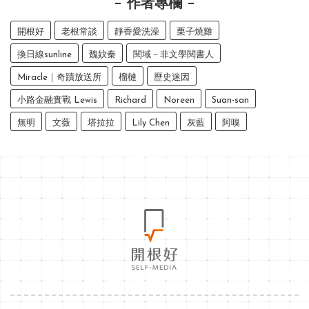
作者專欄
開根好
老根常談
靜香愛洗澡
栗子燒雞
換日線sunline
魏妏秦
閱域－非文學閱書人
Miracle｜奇蹟放送所
榴槤
歷史迷因
小路金融實戰 Lewis
Richard
Noreen
Suan-san
無明
文薇
塔拉拉
Lily Chen
灰藍
阿嗅