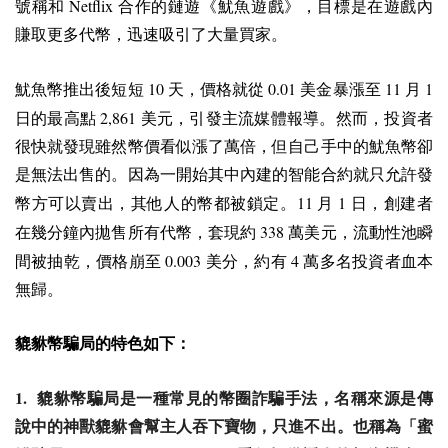
Netflix
號稱和
合作的鏈遊《魷魚遊戲》，目標是在遊戲內
賺取更多代幣，迅速吸引了大量買家。
10
0.01
11
1
魷魚幣推出後短短
天，價格就從
美金暴漲至
月
2,861
日的最高點
美元，引發主流媒體報導。然而，投資者
很快就發現雖然幣價看似漲了萬倍，但自己手中的魷魚幣卻
是無法出售的。因為一開始其中內建的智能合約就只允許發
11
1
幣方可以賣出，其他人的幣都被鎖定。
月
日，創建者
338
在幾分鐘內拋售所有代幣，套現約
萬美元，流動性池瞬
0.003
4
間被抽乾，價格崩至
美分，約有
萬多名投資者血本
無歸。
貔貅幣騙局的特色如下：
1.
貔貅幣騙局是一種常見的幣圈詐騙手法，名稱來源是傳
說中的神獸貔貅會幫主人吞下寶物，只進不出。也稱為「蜜