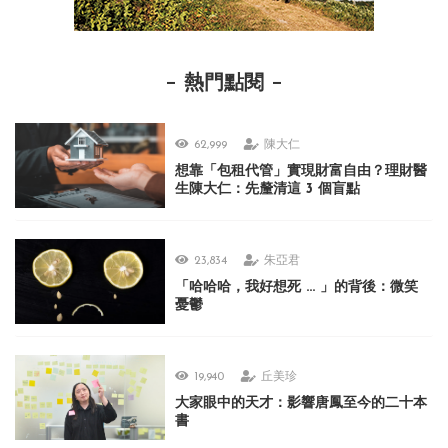
熱門點閱
62,999
陳大仁
想靠「包租代管」實現財富自由？理財醫
生陳大仁：先釐清這 3 個盲點
23,834
朱亞君
「哈哈哈，我好想死 ... 」的背後：微笑
憂鬱
19,940
丘美珍
大家眼中的天才：影響唐鳳至今的二十本
書