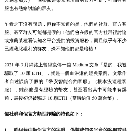
人刻意加入）一個很像是某知名項目的官方社群，裡面有客
服也有熱絡討論的群友。
乍看之下沒有問題，但你不知道的是，他們的社群、官方客
服、甚至群友可能都是假的！他們會在假的官方社群裡討論
或推薦某種看似知名平台提供的投資服務，而且似乎有不少
已經藉此獲利的群友，殊不知他們都是暗樁！
2021
3
Medium
年
月網路上曾經瘋傳一篇
文章「是的，我被
10
ETH
騙取了
顆
」，就是一個血淋淋的經典案例。文章作
者自述誤信了假的「幣安智能合約客服」（根本沒這種客
服），雖然他是有經驗的幣友，甚至看出其中可能事有蹊
10
50
蹺，最後卻仍被騙走
顆ETH（當時約值
萬台幣）。
假社群和假官方類型詐騙的特色如下：
1.
群組藉由類似官方的字眼，偽裝成知名平台的客服或群