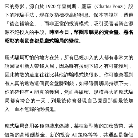
1920
Charles Ponzi
它的身影，源自於
年查爾斯．龐茲（
）設
下的詐騙手法，現在泛指標榜高額利息、保本等說詞，透過
「後金補前金」，而非正當的投資模式，吸引受害者資金源
源不絕投入的手段。
時至今日，幣圈常聽見的資金盤、惡名
昭彰的老鼠會都是龐式騙局的變種。
龐式騙局可怕的地方在於，所有已經加入的人都有非常大的
誘因吸引新人帶錢入局，因為唯有拉到下線才有可能獲利，
因此擴散的速度往往比其他詐騙模式快很多。你可能會看到
有人真的透過這個資金盤賺到錢，如果這個騙局持續下去，
你的確也有可能真的獲利，然而再縝密、規模再大的龐式騙
局都有垮台的一天，到最後你會發現自己竟是那個最後加
入，血本無歸的倒楣鬼。
龐式騙局會用各種包裝來偽裝，某種新型態的加密貨幣、某
AI
個新的高報酬基金、新的投資
策略等等，共通點是類似