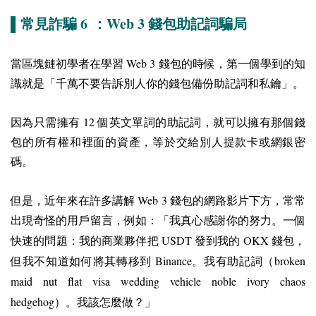
6
Web 3
▌常見詐騙
：
錢包助記詞騙局
Web 3
當區塊鏈初學者在學習
錢包的時候，第一個學到的知
識就是「千萬不要告訴別人你的錢包備份助記詞和私鑰」。
12
因為只需擁有
個英文單詞的助記詞，就可以擁有那個錢
包的所有權和裡面的資產，等於交給別人提款卡或網銀密
碼。
Web 3
但是，近年來在許多講解
錢包的網路影片下方，常常
出現奇怪的用戶留言，例如：「我真心感謝你的努力。一個
USDT
OKX
快速的問題：我的商業夥伴把
發到我的
錢包，
Binance
broken
但我不知道如何將其轉移到
。我有助記詞（
maid nut flat visa wedding vehicle noble ivory chaos
hedgehog
）。我該怎麼做？」