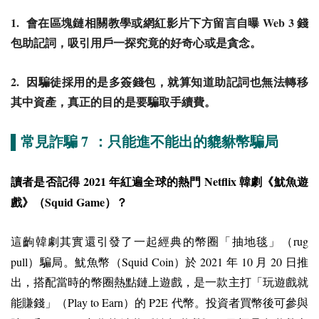
1.
Web 3
會在區塊鏈相關教學或網紅影片下方留言自曝
錢
包助記詞，吸引用戶一探究竟的好奇心或是貪念。
2.
因騙徒採用的是多簽錢包，就算知道助記詞也無法轉移
其中資產，真正的目的是要騙取手續費。
7
▌常見詐騙
：只能進不能出的貔貅幣騙局
2021
Netflix
讀者是否記得
年紅遍全球的熱門
韓劇《魷魚遊
Squid Game
戲》（
）？
rug
這齣韓劇其實還引發了一起經典的幣圈「抽地毯」（
pull
Squid Coin
2021
10
20
）騙局。魷魚幣（
）於
年
月
日推
出，搭配當時的幣圈熱點鏈上遊戲，是一款主打「玩遊戲就
Play to Earn
P2E
能賺錢」（
）的
代幣。投資者買幣後可參與