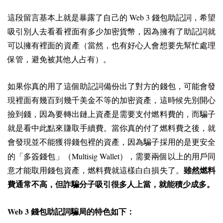
Web 3
這段留言基本上就是暴露了自己的
錢包助記詞，希望
吸引別人去看看裡面有多少加密貨幣，因為擁有了助記詞就
可以擁有裡面的資產（當然，也有好心人會想要先幫忙處理
保管，避免被其他人占有）。
如果你真的用了這個助記詞備份出了對方的錢包，可能會發
現裡面有幾百到幾千美金不等的加密資產，這時候先別開心
撿到錢，因為要轉出鏈上資產是需要支付燃料費的，而騙子
就是看中此點來賺取手續費。當你真的付了燃料費之後，就
會發現並不能獲得錢包裡的資產，因為騙子採用的是更安全
Multisig Wallet
的「多簽錢包」（
），需要兩個以上的用戶同
意才能取用錢包資產，燃料費就這樣白白損失了。
雖然燃料
費通常不高，但詐騙分子吸引很多人上當，就能積少成多。
Web 3
錢包助記詞騙局的特色如下：