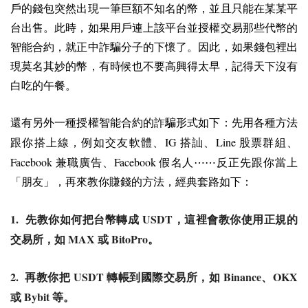
戶的錢包突然出現一筆巨額不知名的幣，並且只能在某某平
台出售。此時，如果用戶連上該平台並授權交易那些代幣的
智能合約，就正中詐騙分子的下懷了。因此，如果錢包裡出
現莫名其妙的幣，有時候也不要高興得太早，記得天下沒有
白吃的午餐。
還有另外一種授權智能合約的詐騙形式如下：先用各種方法
IG
Line
跟你搭上線，例如交友軟體、
搭訕、
股票群組、
Facebook
Facebook
兼職廣告、
假名人⋯⋯反正先跟你當上
「朋友」，再來教你賺錢的方法，經典套路如下：
1.
USDT
先教你如何把台幣轉成
，這裡會教你使用正規的
MAX
BitoPro
交易所，如
或
。
2.
USDT
Binance
OKX
再教你把
轉帳到國際交易所，如
、
Bybit
或
等。