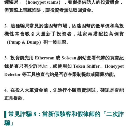
honeypot scams
罐騙局」（
），看似提供誘人的投資機會，
但實際上暗藏陷阱，讓投資者無法取回資金。
2.
這種騙局常見於迷因幣市場，因迷因幣的低單價和高投
機性常會吸引大量新手投資者，莊家再搭配拉高倒貨
Pump & Dump
（
）割一波韭菜。
3.
Etherscan
Solscan
投資前先用
或
網站查看代幣的買賣紀
Token Sniffer
Honeypot
錄是否只有少許地址，或使用如
、
Detector
等工具檢查合約是否存在限制提款或隱藏功能。
4.
在投入大筆資金前，先進行小額買賣測試，確認是否能
正常提款。
8
▌常見詐騙
：當新假駭客和假律師的「二次詐
騙」