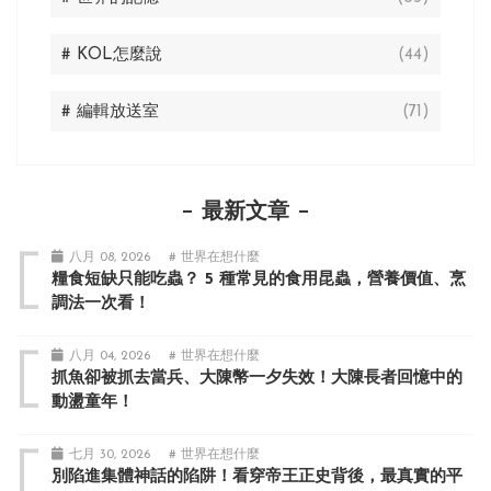
# KOL怎麼說
(44)
# 編輯放送室
(71)
最新文章
八月 08, 2026
# 世界在想什麼
糧食短缺只能吃蟲？ 5 種常見的食用昆蟲，營養價值、烹
調法一次看！
八月 04, 2026
# 世界在想什麼
抓魚卻被抓去當兵、大陳幣一夕失效！大陳長者回憶中的
動盪童年！
七月 30, 2026
# 世界在想什麼
別陷進集體神話的陷阱！看穿帝王正史背後，最真實的平