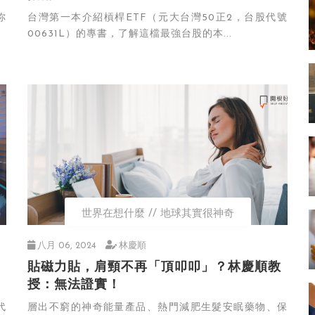
你
台灣第一本介紹槓桿ETF（元大台灣50正2，台股代號
00631L）的專書，了解這檔最強台股的本...
世界在想什麼
地球其實很神奇
八月 06, 2024
林慶順
貼磁力貼，肩頸不再「頂叩叩」？林慶順教
授：無法證實！
代
層出不窮的神奇能量產品、熱門減肥生髮安眠藥物、保