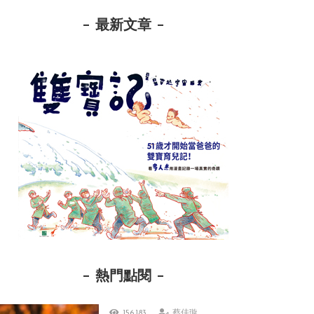
最新文章
熱門點閱
156,183
蔡佳璇