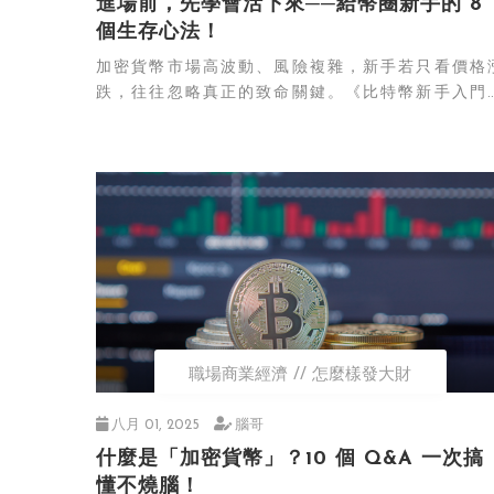
進場前，先學會活下來──給幣圈新手的 8
個生存心法！
加密貨幣市場高波動、風險複雜，新手若只看價格
跌，往往忽略真正的致命關鍵。《比特幣新手入門
整...
職場商業經濟
怎麼樣發大財
八月 01, 2025
腦哥
什麼是「加密貨幣」？10 個 Q&A 一次搞
懂不燒腦！