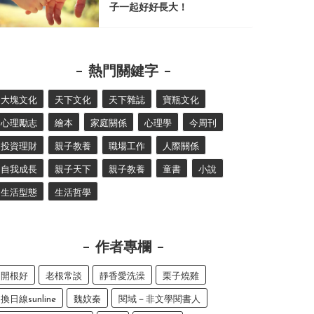
子一起好好長大！
熱門關鍵字
大塊文化
天下文化
天下雜誌
寶瓶文化
心理勵志
繪本
家庭關係
心理學
今周刊
投資理財
親子教養
職場工作
人際關係
自我成長
親子天下
親子教養
童書
小說
生活型態
生活哲學
作者專欄
開根好
老根常談
靜香愛洗澡
栗子燒雞
換日線sunline
魏妏秦
閱域－非文學閱書人