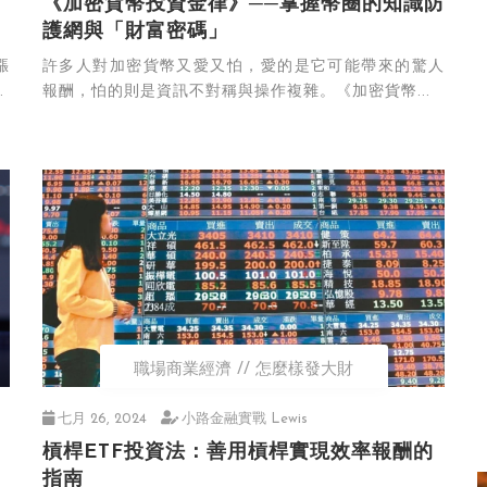
《加密貨幣投資金律》──掌握幣圈的知識防
護網與「財富密碼」
漲
許多人對加密貨幣又愛又怕，愛的是它可能帶來的驚人
》
報酬，怕的則是資訊不對稱與操作複雜。《加密貨幣...
職場商業經濟
怎麼樣發大財
七月 26, 2024
小路金融實戰 Lewis
槓桿ETF投資法：善用槓桿實現效率報酬的
指南