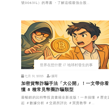
號00631L）的專書 ・了解這檔最強台股...
世界在想什麼
地球村發生的事
七月 31, 2025
腦哥
加密貨幣詐騙手法「大公開」！一文帶你看
懂 8 種常見幣圈詐騙類型
最暢銷的比特幣投資書籍全新改版！一本搞懂 ＃歷史
起 ＃數據分析 ＃交易所評比 ＃買賣教學 ＃...