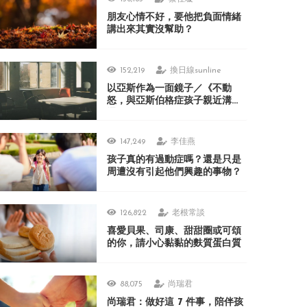
朋友心情不好，要他把負面情緒
講出來其實沒幫助？
152,219
換日線sunline
以亞斯作為一面鏡子／《不動
怒，與亞斯伯格症孩子親近溝
通》
147,249
李佳燕
孩子真的有過動症嗎？還是只是
周遭沒有引起他們興趣的事物？
126,822
老根常談
喜愛貝果、司康、甜甜圈或可頌
的你，請小心黏黏的麩質蛋白質
88,075
尚瑞君
尚瑞君：做好這 7 件事，陪伴孩