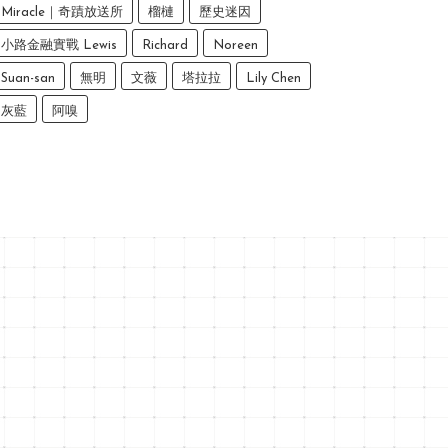
Miracle｜奇蹟放送所
榴槤
歷史迷因
小路金融實戰 Lewis
Richard
Noreen
Suan-san
無明
文薇
塔拉拉
Lily Chen
灰藍
阿嗅