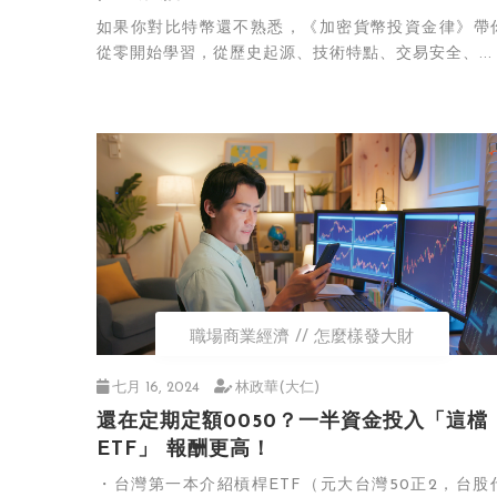
如果你對比特幣還不熟悉，《加密貨幣投資金律》帶
從零開始學習，從歷史起源、技術特點、交易安全、...
職場商業經濟
怎麼樣發大財
七月 16, 2024
林政華(大仁)
還在定期定額0050？一半資金投入「這檔
ETF」 報酬更高！
・台灣第一本介紹槓桿ETF（元大台灣50正2，台股