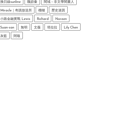
換日線sunline
魏妏秦
閱域－非文學閱書人
Miracle｜奇蹟放送所
榴槤
歷史迷因
小路金融實戰 Lewis
Richard
Noreen
Suan-san
無明
文薇
塔拉拉
Lily Chen
灰藍
阿嗅