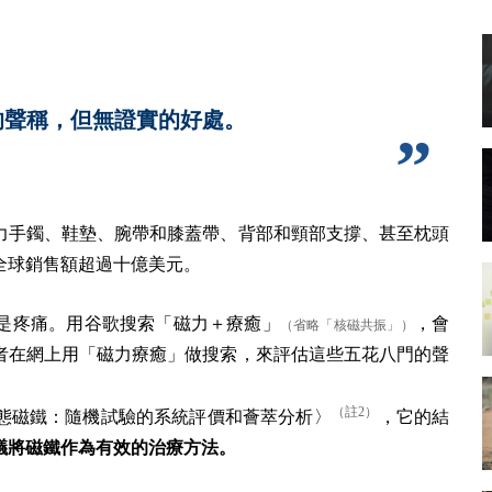
的聲稱，但無證實的好處。
力手鐲、鞋墊、腕帶和膝蓋帶、背部和頸部支撐、甚至枕頭
全球銷售額超過十億美元。
是疼痛。用谷歌搜索「磁力＋療癒」
，會
（省略「核磁共振」）
者在網上用「磁力療癒」做搜索，來評估這些五花八門的聲
（註2）
態磁鐵：隨機試驗的系統評價和薈萃分析〉
，它的結
議將磁鐵作為有效的治療方法。