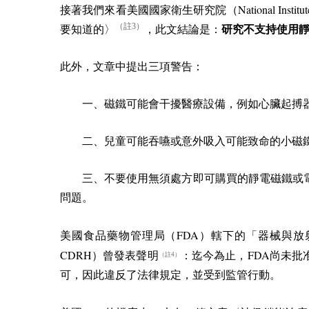
National Instit
接著我們來看美國國家衛生研究院（
（註3）
要知道的〉
，此文結論是：
研究不支持使用
此外，文章中提出三項警告：
一、磁鐵可能會干擾醫療設備，例如心臟起搏器
二、兒童可能吞嚥或意外吸入可能致命的小
三、不要使用無須處方即可購買的靜電磁鐵或電
問題。
FDA
美國食品藥物管理局（
）轄下的「器械與放
CDRH
FDA
）曾發表聲明
：迄今為止，
尚未批
（註4）
可，因此違反了法律規定，並受到監管行動。