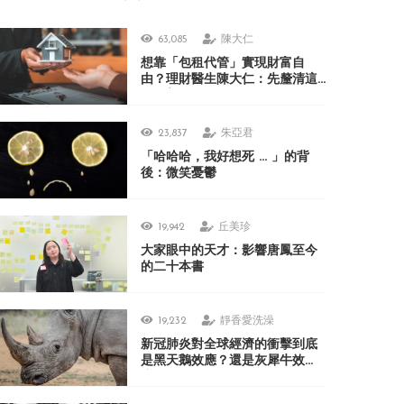
63,085
陳大仁
想靠「包租代管」實現財富自
由？理財醫生陳大仁：先釐清這
3 個盲點
23,837
朱亞君
「哈哈哈，我好想死 ... 」的背
後：微笑憂鬱
19,942
丘美珍
大家眼中的天才：影響唐鳳至今
的二十本書
19,232
靜香愛洗澡
新冠肺炎對全球經濟的衝擊到底
是黑天鵝效應？還是灰犀牛效
應？