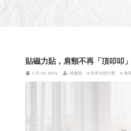
貼磁力貼，肩頸不再「頂叩叩
八月 06, 2024
林慶順
# 世界在想什麼
# 地