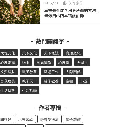
14,569
保倫·多倫
幸福是什麼？用最科學的方法，
學做自己的幸福設計師
熱門關鍵字
大塊文化
天下文化
天下雜誌
寶瓶文化
心理勵志
繪本
家庭關係
心理學
今周刊
投資理財
親子教養
職場工作
人際關係
自我成長
親子天下
親子教養
童書
小說
生活型態
生活哲學
作者專欄
開根好
老根常談
靜香愛洗澡
栗子燒雞