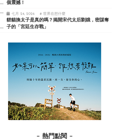
個震撼！
七月 24, 2026
# 世界在想什麼
貍貓換太子是真的嗎？揭開宋代太后劉娥，密謀奪
子的「宮廷生存戰」
熱門點閱