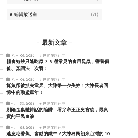
# 編輯放送室
(71)
最新文章
八月 08, 2026
# 世界在想什麼
糧食短缺只能吃蟲？ 5 種常見的食用昆蟲，營養價
值、烹調法一次看！
八月 04, 2026
# 世界在想什麼
抓魚卻被抓去當兵、大陳幣一夕失效！大陳長者回
憶中的動盪童年！
七月 30, 2026
# 世界在想什麼
別陷進集體神話的陷阱！看穿帝王正史背後，最真
實的平民血淚
七月 28, 2026
# 世界在想什麼
連皮吃香蕉、會動的鐵牛？大陳島民初來台灣的 10