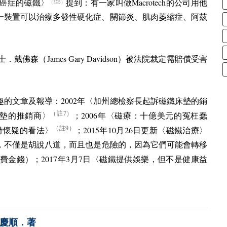
Macrotech
癌症的磁鐵〉
提到：有一家叫做
的公司用他
（註5）
一裝置可以治療多發性硬化症、關節炎、肌肉萎縮症、阿茲
James Gary Davidson
姆士．戴佛森（
）被法院裁定需賠償受害
。
2002
趣的文章及報導：
年〈加州總檢察長起訴磁鐵床墊的銷
（註7）
2006
墊的推銷商〉
；
年〈磁療：十億美元的冤枉蠢
2015
10
26
（註9）
持懷疑的看法〉
；
年
月
日更新〈磁鐵治療〉
，不僅是胡說八道，而且也是危險的，因為它們可能會轉移
2017
3
7
費金錢）；
年
月
日〈磁鐵提供娛樂，但不是健康益
慶順．著