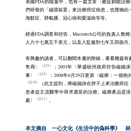
FDA
美國
的檔案中，也有一篇文章〈被促銷能治療
們研發的「磁環裝置」來治療癌症病患，也聲稱此
海默症、肺氣腫、冠心病和愛滋病等等。
FDA
經過
調查和控告，Macrotech公司的負責人詹
人六十七萬五千美元，以及入監服刑七年又四個月
有興趣的讀者，可以翻閱本書的附錄，看看幾篇有
2003
（註6）
售商〉
；
年〈華盛頓州政府控告磁鐵床
（註8）
2008
6
29
事〉
；
年
月
日更新〈磁療：一個抱
（註10）
（此文提到，將磁鐵掛在脖子上來治癒癌症
患者從主流醫學中尋求適當的治療。磁療產品是浪
（註11）
處〉
。
本文摘自 一心文化《生活中的偽科學》 林