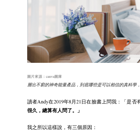
canva
圖片來源：
圖庫
層出不窮的神奇能量產品，到底哪些是可以相信的真科學
Andy
2019
8
21
讀者
在
年
月
日在臉書上問我：「是否
很久，總算有人問了。」
我之所以這樣說，有三個原因：