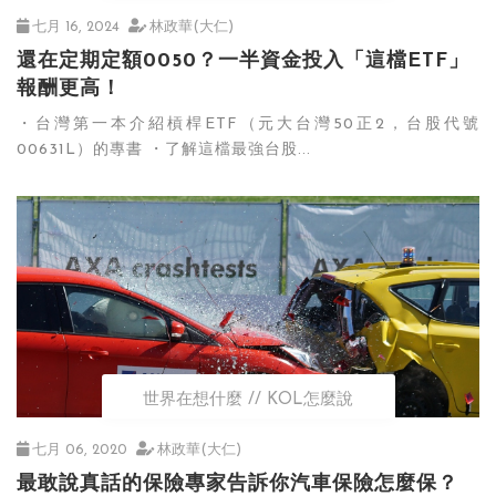
七月 16, 2024
林政華(大仁)
還在定期定額0050？一半資金投入「這檔ETF」
報酬更高！
・台灣第一本介紹槓桿ETF（元大台灣50正2，台股代號
00631L）的專書 ・了解這檔最強台股...
世界在想什麼
KOL怎麼說
七月 06, 2020
林政華(大仁)
最敢說真話的保險專家告訴你汽車保險怎麼保？