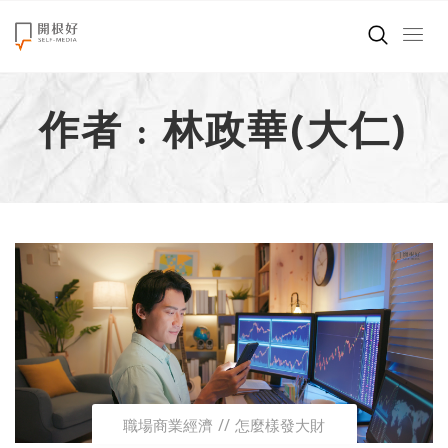
來點正能量
作者 : 林政華(大仁)
世界在想什麼
創造美好生活
小孩不是噩夢
職場商業經濟
影片專區
關於我們
職場商業經濟
怎麼樣發大財