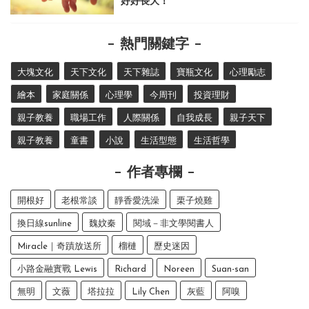
好好長大！
熱門關鍵字
大塊文化
天下文化
天下雜誌
寶瓶文化
心理勵志
繪本
家庭關係
心理學
今周刊
投資理財
親子教養
職場工作
人際關係
自我成長
親子天下
親子教養
童書
小說
生活型態
生活哲學
作者專欄
開根好
老根常談
靜香愛洗澡
栗子燒雞
換日線sunline
魏妏秦
閱域－非文學閱書人
Miracle｜奇蹟放送所
榴槤
歷史迷因
小路金融實戰 Lewis
Richard
Noreen
Suan-san
無明
文薇
塔拉拉
Lily Chen
灰藍
阿嗅