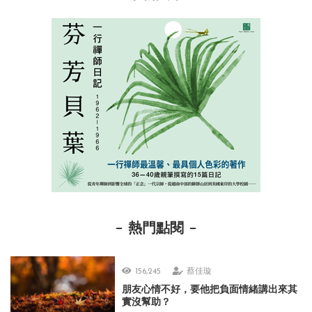
熱門點閱
156,245
蔡佳璇
朋友心情不好，要他把負面情緒講出來其
實沒幫助？