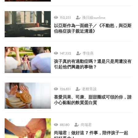
152,231
換日線sunline
以亞斯作為一面鏡子／《不動怒，與亞斯
伯格症孩子親近溝通》
147,332
李佳燕
孩子真的有過動症嗎？還是只是周遭沒有
引起他們興趣的事物？
126,831
老根常談
喜愛貝果、司康、甜甜圈或可頌的你，請
小心黏黏的麩質蛋白質
88,180
尚瑞君
尚瑞君：做好這 7 件事，陪伴孩子一起