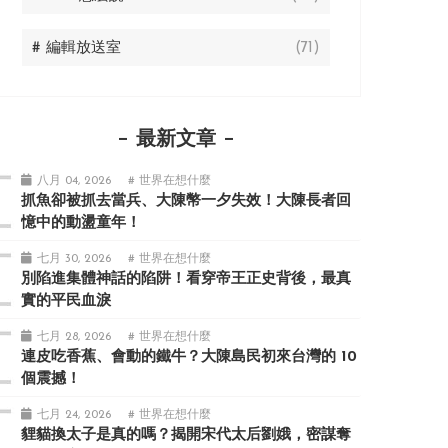
# 編輯放送室
(71)
最新文章
八月 04, 2026
# 世界在想什麼
抓魚卻被抓去當兵、大陳幣一夕失效！大陳長者回
憶中的動盪童年！
七月 30, 2026
# 世界在想什麼
別陷進集體神話的陷阱！看穿帝王正史背後，最真
實的平民血淚
七月 28, 2026
# 世界在想什麼
連皮吃香蕉、會動的鐵牛？大陳島民初來台灣的 10
個震撼！
七月 24, 2026
# 世界在想什麼
貍貓換太子是真的嗎？揭開宋代太后劉娥，密謀奪