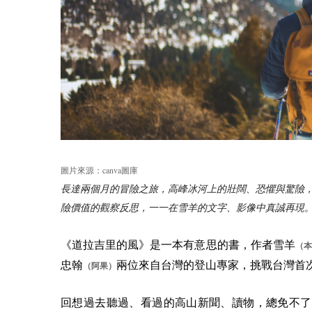
canva
圖片來源：
圖庫
長達兩個月的冒險之旅，高峰冰河上的壯闊、恐懼與驚險
險價值的觀察反思，一一在雪羊的文字、影像中真誠再現
《道拉吉里的風》是一本有意思的書，作者雪羊
（本
忠翰
兩位來自台灣的登山專家，挑戰台灣首
（阿果）
回想過去聽過、看過的高山新聞、讀物，總免不了