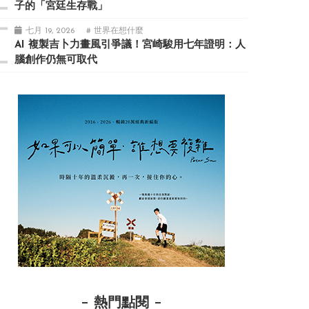
子的「宮廷生存戰」
七月 19, 2026
# 世界在想什麼
AI 複製吉卜力畫風引爭議！宮崎駿用七年證明：人
腦創作仍無可取代
熱門點閱