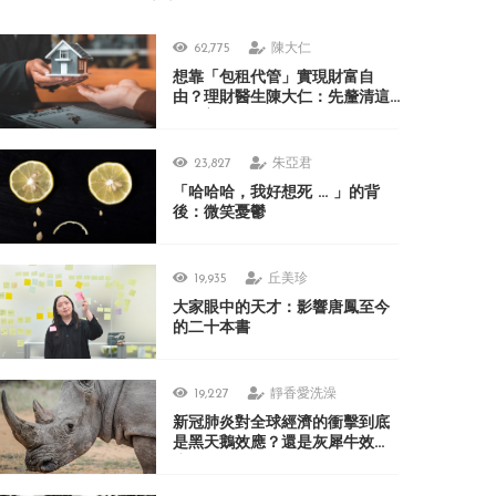
62,775
陳大仁
想靠「包租代管」實現財富自
由？理財醫生陳大仁：先釐清這
3 個盲點
23,827
朱亞君
「哈哈哈，我好想死 ... 」的背
後：微笑憂鬱
19,935
丘美珍
大家眼中的天才：影響唐鳳至今
的二十本書
19,227
靜香愛洗澡
新冠肺炎對全球經濟的衝擊到底
是黑天鵝效應？還是灰犀牛效
應？