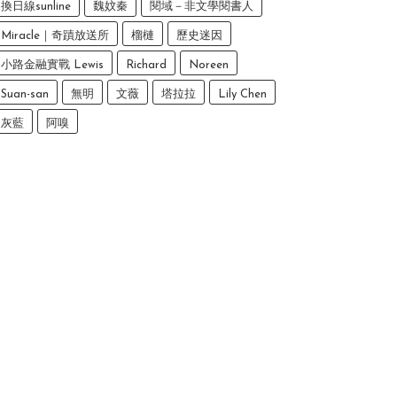
換日線sunline
魏妏秦
閱域－非文學閱書人
Miracle｜奇蹟放送所
榴槤
歷史迷因
小路金融實戰 Lewis
Richard
Noreen
Suan-san
無明
文薇
塔拉拉
Lily Chen
灰藍
阿嗅