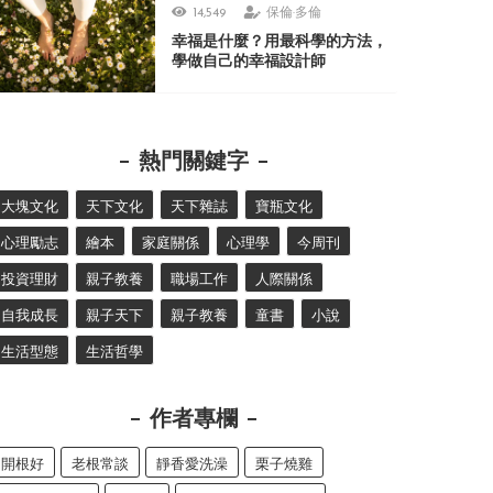
14,549
保倫·多倫
幸福是什麼？用最科學的方法，
學做自己的幸福設計師
熱門關鍵字
大塊文化
天下文化
天下雜誌
寶瓶文化
心理勵志
繪本
家庭關係
心理學
今周刊
投資理財
親子教養
職場工作
人際關係
自我成長
親子天下
親子教養
童書
小說
生活型態
生活哲學
作者專欄
開根好
老根常談
靜香愛洗澡
栗子燒雞