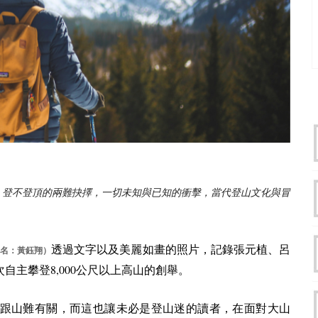
，登不登頂的兩難抉擇，一切未知與已知的衝擊，當代登山文化與冒
。
透過文字以及美麗如畫的照片，記錄張元植、呂
名：黃鈺翔）
8,000
次自主攀登
公尺以上高山的創舉。
跟山難有關，而這也讓未必是登山迷的讀者，在面對大山