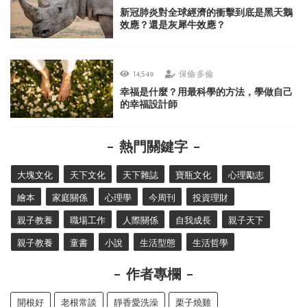
新冠肺炎對全球經濟的衝擊到底是黑天鵝
效應？還是灰犀牛效應？
14,549
保倫·多倫
幸福是什麼？用最科學的方法，學做自己
的幸福設計師
熱門關鍵字
大塊文化
天下文化
天下雜誌
寶瓶文化
心理勵志
繪本
家庭關係
心理學
今周刊
投資理財
親子教養
職場工作
人際關係
自我成長
親子天下
親子教養
童書
小說
生活型態
生活哲學
作者專欄
開根好
老根常談
靜香愛洗澡
栗子燒雞