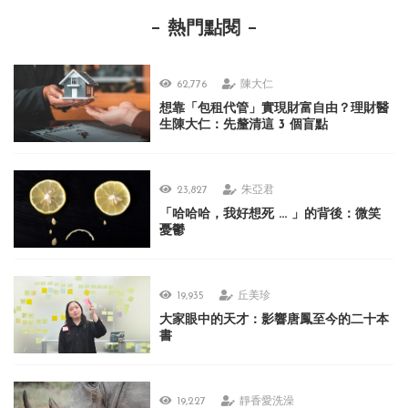
熱門點閱
62,776
陳大仁
想靠「包租代管」實現財富自由？理財醫
生陳大仁：先釐清這 3 個盲點
23,827
朱亞君
「哈哈哈，我好想死 ... 」的背後：微笑
憂鬱
19,935
丘美珍
大家眼中的天才：影響唐鳳至今的二十本
書
19,227
靜香愛洗澡