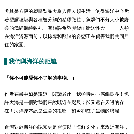
尤其是方便的塑膠製品大舉入侵人類生活，使得海洋中充斥
著塑膠垃圾與各種被分解的塑膠微粒，魚群們不分大小被廢
棄的漁網纏繞致死，海龜誤食塑膠袋而斷送性命⋯⋯，人類
在海洋資源面前，以掠奪和踐踏的姿態正在傷害我們共同居
住的家園。
▌我們與海洋的距離
「你不可能愛你不了解的事物。」
作者在書中如是說道，閱讀於此，我頓時內心感觸良多！也
許大海是一個對我們來說既近在咫尺；卻又遠在天邊的存
在！海洋原本該是生命的搖籃，如今卻成了生物的墳場。
台灣對於海洋的認知更是習慣以「海鮮文化」來親近海洋，