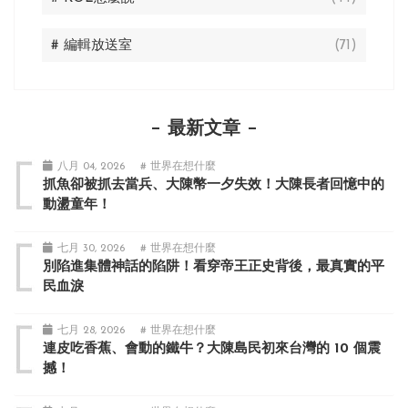
# 編輯放送室
(71)
最新文章
八月 04, 2026
# 世界在想什麼
抓魚卻被抓去當兵、大陳幣一夕失效！大陳長者回憶中的
動盪童年！
七月 30, 2026
# 世界在想什麼
別陷進集體神話的陷阱！看穿帝王正史背後，最真實的平
民血淚
七月 28, 2026
# 世界在想什麼
連皮吃香蕉、會動的鐵牛？大陳島民初來台灣的 10 個震
撼！