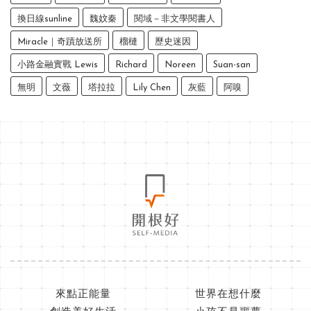
換日線sunline
魏妏秦
閱域－非文學閱書人
Miracle｜奇蹟放送所
榴槤
歷史迷因
小路金融實戰 Lewis
Richard
Noreen
Suan-san
無明
文薇
塔拉拉
Lily Chen
灰藍
阿嗅
來點正能量
世界在想什麼