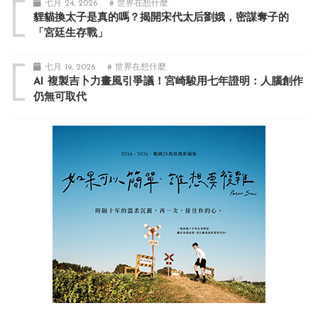
七月 24, 2026
# 世界在想什麼
貍貓換太子是真的嗎？揭開宋代太后劉娥，密謀奪子的
「宮廷生存戰」
七月 19, 2026
# 世界在想什麼
AI 複製吉卜力畫風引爭議！宮崎駿用七年證明：人腦創作
仍無可取代