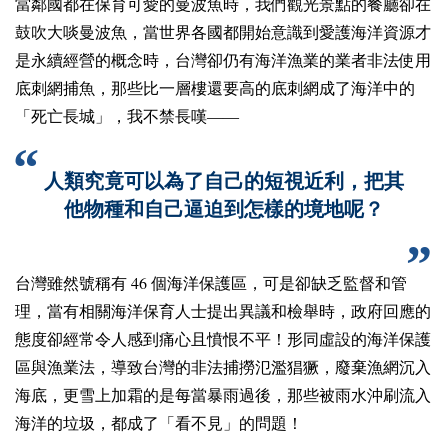
當鄰國都在保育可愛的曼波魚時，我們觀光景點的餐廳卻在
鼓吹大啖曼波魚，當世界各國都開始意識到愛護海洋資源才
是永續經營的概念時，台灣卻仍有海洋漁業的業者非法使用
底刺網捕魚，那些比一層樓還要高的底刺網成了海洋中的
「死亡長城」，我不禁長嘆——
人類究竟可以為了自己的短視近利，把其
他物種和自己逼迫到怎樣的境地呢？
46
台灣雖然號稱有
個海洋保護區，可是卻缺乏監督和管
理，當有相關海洋保育人士提出異議和檢舉時，政府回應的
態度卻經常令人感到痛心且憤恨不平！形同虛設的海洋保護
區與漁業法，導致台灣的非法捕撈氾濫猖獗，廢棄漁網沉入
海底，更雪上加霜的是每當暴雨過後，那些被雨水沖刷流入
海洋的垃圾，都成了「看不見」的問題！