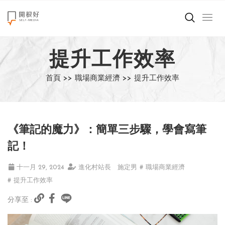
來點正能量
提升工作效率
世界在想什麼
首頁 >>
職場商業經濟 >>
提升工作效率
創造美好生活
小孩不是噩夢
《筆記的魔力》：簡單三步驟，學會寫筆
職場商業經濟
記！
影片專區
十一月 29, 2024
進化村站長 施定男
# 職場商業經濟
# 提升工作效率
關於我們
分享至 :