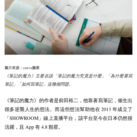
canva
圖片來源：
圖庫
《筆記的魔力》主要在談「筆記的魔力究竟是什麼」「為什麼要寫
筆記」「如何寫筆記」這幾個問題。
《筆記的魔力》的作者是前田裕二，他靠著寫筆記，催生出
2013
很多逆襲人生的想法。而這些想法幫助他在
年成立了
SHOWROOM
「
」線上直播平台，該平台至今在日本仍然很
App
4.8
活躍，且
有
顆星。