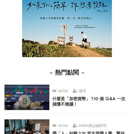
熱門點閱
49,726
腦哥
什麼是「加密貨幣」？10 個 Q&A 一次
搞懂不燒腦！
47,592
EMBA雜誌編輯部
帶「人」好難？21 堂主管帶人學，幫你