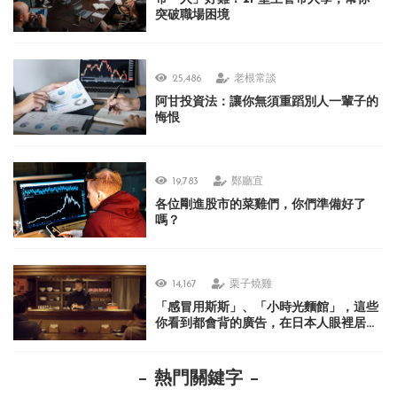
突破職場困境
25,486
老根常談
阿甘投資法：讓你無須重蹈別人一輩子的
悔恨
19,783
鄭廳宜
各位剛進股市的菜雞們，你們準備好了
嗎？
14,167
栗子燒雞
「感冒用斯斯」、「小時光麵館」，這些
你看到都會背的廣告，在日本人眼裡居然
很不可思議？
熱門關鍵字