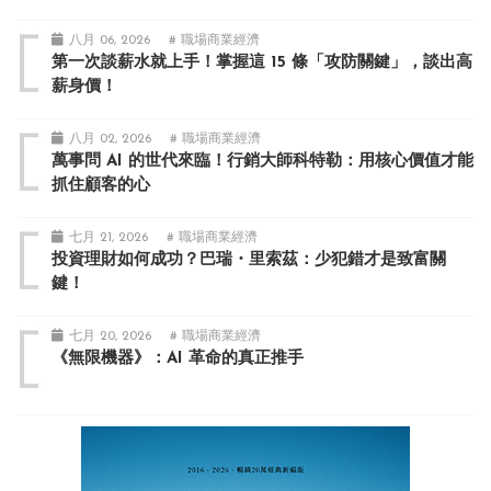
八月 06, 2026
# 職場商業經濟
第一次談薪水就上手！掌握這 15 條「攻防關鍵」，談出高
薪身價！
八月 02, 2026
# 職場商業經濟
萬事問 AI 的世代來臨！行銷大師科特勒：用核心價值才能
抓住顧客的心
七月 21, 2026
# 職場商業經濟
投資理財如何成功？巴瑞・里索茲：少犯錯才是致富關
鍵！
七月 20, 2026
# 職場商業經濟
《無限機器》：AI 革命的真正推手