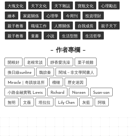
大塊文化
天下文化
天下雜誌
寶瓶文化
心理勵志
繪本
家庭關係
心理學
今周刊
投資理財
親子教養
職場工作
人際關係
自我成長
親子天下
親子教養
童書
小說
生活型態
生活哲學
作者專欄
開根好
老根常談
靜香愛洗澡
栗子燒雞
換日線sunline
魏妏秦
閱域－非文學閱書人
Miracle｜奇蹟放送所
榴槤
歷史迷因
小路金融實戰 Lewis
Richard
Noreen
Suan-san
無明
文薇
塔拉拉
Lily Chen
灰藍
阿嗅