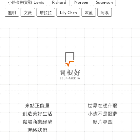
小路金融實戰 Lewis
Richard
Noreen
Suan-san
無明
文薇
塔拉拉
Lily Chen
灰藍
阿嗅
來點正能量
世界在想什麼
創造美好生活
小孩不是噩夢
職場商業經濟
影片專區
聯絡我們