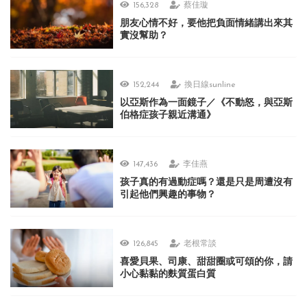
156,328
蔡佳璇
朋友心情不好，要他把負面情緒講出來其
實沒幫助？
152,244
換日線sunline
以亞斯作為一面鏡子／《不動怒，與亞斯
伯格症孩子親近溝通》
147,436
李佳燕
孩子真的有過動症嗎？還是只是周遭沒有
引起他們興趣的事物？
126,845
老根常談
喜愛貝果、司康、甜甜圈或可頌的你，請
小心黏黏的麩質蛋白質