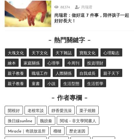
88,374
尚瑞君
尚瑞君：做好這 7 件事，陪伴孩子一起
好好長大！
熱門關鍵字
大塊文化
天下文化
天下雜誌
寶瓶文化
心理勵志
繪本
家庭關係
心理學
今周刊
投資理財
親子教養
職場工作
人際關係
自我成長
親子天下
親子教養
童書
小說
生活型態
生活哲學
作者專欄
開根好
老根常談
靜香愛洗澡
栗子燒雞
換日線sunline
魏妏秦
閱域－非文學閱書人
Miracle｜奇蹟放送所
榴槤
歷史迷因