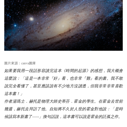
canva
圖片來源：
圖庫
如果要我用一段話形容讀完這本《時間的起源》的感想，我大概會
這麼說：「這是一本非常『好』看，也非常『難』看的書。我不敢
說完全看懂了，甚至應該說有不少地方沒讀透，但我非常非常喜歡
這本書！」
作者
湯瑪士．赫托
是物理大師
史蒂芬．霍金
的學生。在霍金去世前
幾週，赫托去拜訪了他。自知將不久於人世的霍金對他說：「是時
候該寫本新書了‧‧‧‧‧‧」換句話說，這本書可以說是霍金的託孤之作。