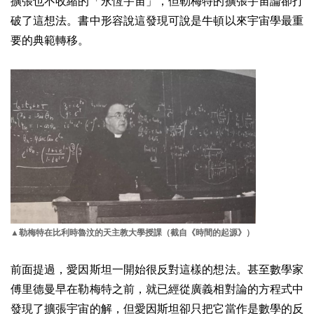
擴張也不收縮的「永恆宇宙」，但勒梅特的擴張宇宙論卻打
破了這想法。書中形容說這發現可說是牛頓以來宇宙學最重
要的典範轉移。
▲勒梅特在比利時魯汶的天主教大學授課（截自《時間的起源》）
前面提過，愛因斯坦一開始很反對這樣的想法。甚至數學家
傅里德曼
早在勒梅特之前，就已經從廣義相對論的方程式中
發現了擴張宇宙的
解
，但愛因斯坦卻只把它當作是數學的反