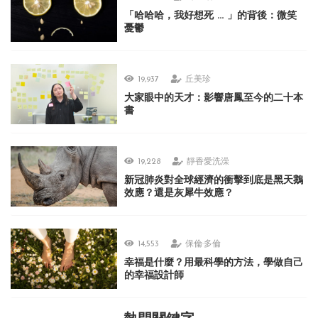
「哈哈哈，我好想死 ... 」的背後：微笑
憂鬱
19,937
丘美珍
大家眼中的天才：影響唐鳳至今的二十本
書
19,228
靜香愛洗澡
新冠肺炎對全球經濟的衝擊到底是黑天鵝
效應？還是灰犀牛效應？
14,553
保倫·多倫
幸福是什麼？用最科學的方法，學做自己
的幸福設計師