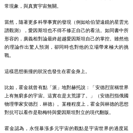
常現象，與真實宇宙無關。
當然，隨著更多科學事實的發現（例如哈伯望遠鏡的星雲光
譜觀測），愛因斯坦也不得不修正自己的看法。如同書中所
形容的，廣義相對論最終超越愛因斯坦自己的掌控。雖然他
的理論作出驚人預測，卻同時也對他的立場帶來極大的挑
戰。
這樣思想衝撞的狀況也發生在霍金身上。
比如，霍金就曾有點「派」地對赫托說：「安德烈宣稱世界
上有無窮多的宇宙。這實在是太荒謬了。」（安德烈指俄國
物理學家
安德烈．林德
）。某種程度上，霍金與林德的思想
對抗可以看作是勒梅特與愛因斯坦對立的現代翻版。
霍金認為，永恆暴漲多元宇宙的觀點是宇宙世界的過度延