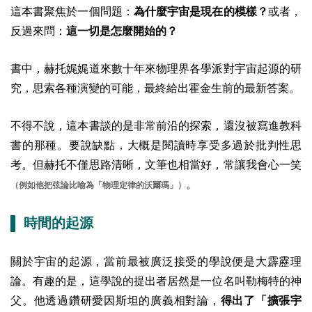
這本書聚焦於一個問題：
為什麼宇宙是現在的模樣？
或者，
反過來問：
這一切是怎麼開始的？
書中，赫托娓娓道來數十年來物理界各學派對宇宙起源的研
究，思索各種演變的可能，最終給出霍金生前的最新答案。
不得不說，這本書談的是非常前沿的探索，還沒被寫進教科
書的那種。要說缺點，大概是閱讀時享受多過於批判性思
考。但赫托不僅思路清晰，文筆也相當好，常讓我會心一笑
。
（例如他把弦論比喻為「物理定律的沃爾瑪」）
▌ 時間的起源
關於宇宙的起源，當前最被廣泛接受的學說便是
大霹靂理
論
。有趣的是，這學說的提出者居然是一位名叫
勒梅特
的神
父。他透過鑽研愛因斯坦的廣義相對論，
得出了「擴張宇