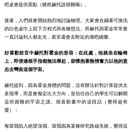
吧桌會提供茶點（雖然赫托說很難喝）。
接著，人們就會開始熱烈地討論物理。大家會在鋪著可換洗
的白色桌巾上寫下方程式和各種想法。而赫托與霍金常常會
一直討論到人都走光，甚至還會去附近的酒吧續攤。
好喜歡前言中赫托對霍金的形容：
在此處，他就坐在輪椅
上，即便連根手指都無法舉起，卻懷抱著熱情奮力以他的意
志去彎曲這個宇宙。
赫托提到，因為霍金身體的問題，沒有辦法針對計算提供太
多指導，而是會擬定出大方向，並信任自己的學生可以解開
這些困難的宇宙之謎。很喜歡書中的這段話（覺得超有
愛）：
每當我陷入絕望深淵、當我因為某條研究路線失敗，覺得這