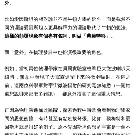
外。
比如愛因斯坦的相對論並不是牛頓力學的延伸，而是截然不
同的理論愛因斯坦以更具解釋力的理論取代了牛頓的想法。
這樣的顛覆現象有個專有名詞，叫做「
典範轉移
」。
而「意外」在物理發展中也扮演很重要的角色。
例如，當初兩位物理學家在貝爾實驗室校準巨大微波喇叭天
線時，無意中發現了大霹靂遺留下來的微弱輻射。在這之
前，這兩位科學家對宇宙微波輻射的研究毫無知悉（一開始
還想說哪來那麼多雜訊），卻意外證實了這個重大猜想。
正因為物理演進如此跳躍，探索過程中時常會看到物理學家
間的思想衝撞，有時甚至有點劍拔弩張。比如，勒梅特和愛
因斯坦就是很好的例子。原本愛因斯坦假想的宇宙是一個不