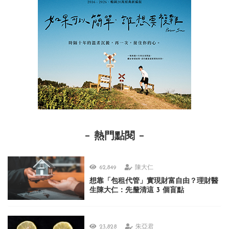
熱門點閱
62,849
陳大仁
想靠「包租代管」實現財富自由？理財醫
生陳大仁：先釐清這 3 個盲點
23,828
朱亞君