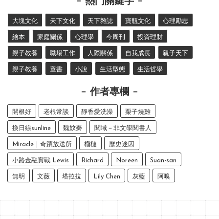
熱門關鍵字
大塊文化
天下文化
天下雜誌
寶瓶文化
心理勵志
繪本
家庭關係
心理學
今周刊
投資理財
親子教養
職場工作
人際關係
自我成長
親子天下
親子教養
童書
小說
生活型態
生活哲學
作者專欄
開根好
老根常談
靜香愛洗澡
栗子燒雞
換日線sunline
魏妏秦
閱域－非文學閱書人
Miracle｜奇蹟放送所
榴槤
歷史迷因
小路金融實戰 Lewis
Richard
Noreen
Suan-san
無明
文薇
塔拉拉
Lily Chen
灰藍
阿嗅