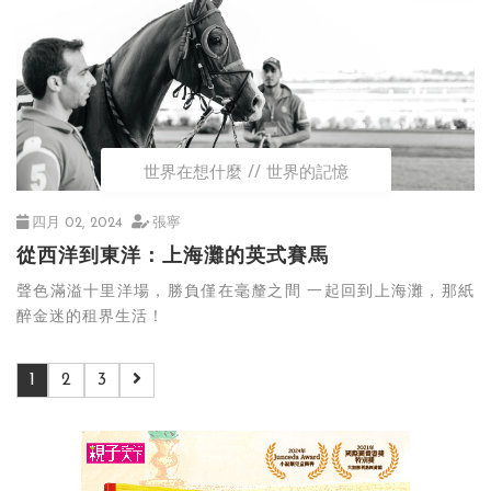
世界在想什麼
世界的記憶
四月 02, 2024
張寧
從西洋到東洋：上海灘的英式賽馬
聲色滿溢十里洋場，勝負僅在毫釐之間 一起回到上海灘，那紙
醉金迷的租界生活！
1
2
3