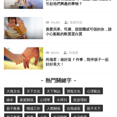
引起他們興趣的事物？
126,821
老根常談
喜愛貝果、司康、甜甜圈或可頌的你，請
小心黏黏的麩質蛋白質
88,035
尚瑞君
尚瑞君：做好這 7 件事，陪伴孩子一起
好好長大！
熱門關鍵字
大塊文化
天下文化
天下雜誌
寶瓶文化
心理勵志
繪本
家庭關係
心理學
今周刊
投資理財
親子教養
職場工作
人際關係
自我成長
親子天下