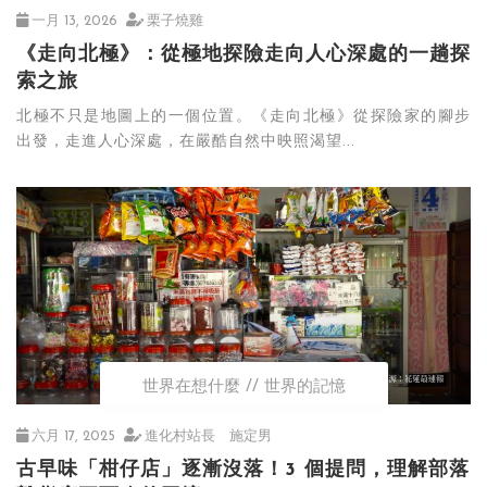
一月 13, 2026
栗子燒雞
《走向北極》：從極地探險走向人心深處的一趟探
索之旅
北極不只是地圖上的一個位置。《走向北極》從探險家的腳步
出發，走進人心深處，在嚴酷自然中映照渴望...
世界在想什麼
世界的記憶
六月 17, 2025
進化村站長 施定男
古早味「柑仔店」逐漸沒落！3 個提問，理解部落