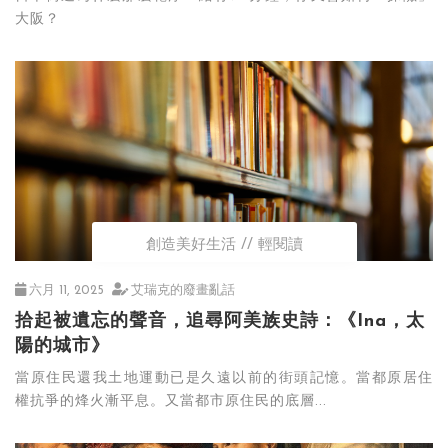
大阪？
創造美好生活
輕閱讀
六月 11, 2025
艾瑞克的廢畫亂話
拾起被遺忘的聲音，追尋阿美族史詩：《Ina，太
陽的城市》
當原住民還我土地運動已是久遠以前的街頭記憶。當都原居住
權抗爭的烽火漸平息。又當都市原住民的底層...