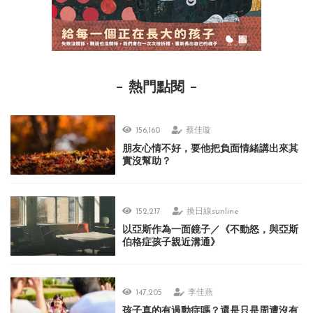
熱門點閱
156,160
蔡佳璇
朋友心情不好，要他把負面情緒講出來其
實沒幫助？
152,217
換日線sunline
以亞斯作為一面鏡子／《不動怒，與亞斯
伯格症孩子親近溝通》
147,205
李佳燕
孩子真的有過動症嗎？還是只是周遭沒有