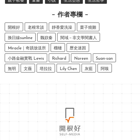
親子教養
童書
小說
生活型態
生活哲學
作者專欄
開根好
老根常談
靜香愛洗澡
栗子燒雞
換日線sunline
魏妏秦
閱域－非文學閱書人
Miracle｜奇蹟放送所
榴槤
歷史迷因
小路金融實戰 Lewis
Richard
Noreen
Suan-san
無明
文薇
塔拉拉
Lily Chen
灰藍
阿嗅