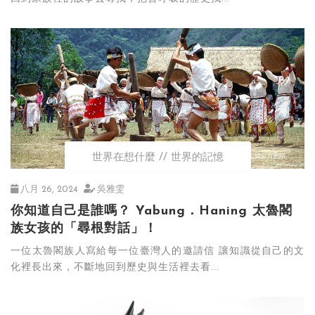
世界在想什麼
世界的記憶
八月 26, 2024
吳雅雯
你知道自己是誰嗎？ Yabung．Haning 太魯閣
族女孩的「尋根對話」！
一位太魯閣族人寫給每一位臺灣人的邀請信 讓知識從自己的文
化裡長出來，不斷地回到歷史與生活裡去看...