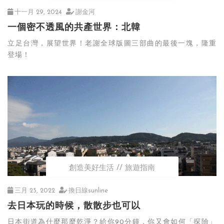
十一月 29, 2024
謝金河
一個密不透風的共產世界：北韓
立足台灣，展望世界！老謝全球版圖三部曲的最後一塊，隆重
登場！
創造美好生活
旅遊指南
三月 25, 2022
換日線sunline
去日本玩的時候，散散步也可以
日本街道為什麼那麼乾淨？給你90分鐘，你又會如何「探險」