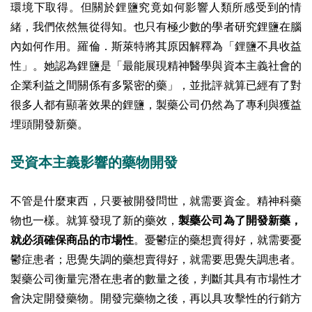
環境下取得。但關於鋰鹽究竟如何影響人類所感受到的情
緒，我們依然無從得知。也只有極少數的學者研究鋰鹽在腦
內如何作用。羅倫．斯萊特將其原因解釋為「鋰鹽不具收益
性」。她認為鋰鹽是「最能展現精神醫學與資本主義社會的
企業利益之間關係有多緊密的藥」，並批評就算已經有了對
很多人都有顯著效果的鋰鹽，製藥公司仍然為了專利與獲益
埋頭開發新藥。
受資本主義影響的藥物開發
不管是什麼東西，只要被開發問世，就需要資金。精神科藥
物也一樣。就算發現了新的藥效，
製藥公司為了開發新藥，
就必須確保商品的市場性
。憂鬱症的藥想賣得好，就需要憂
鬱症患者；思覺失調的藥想賣得好，就需要思覺失調患者。
製藥公司衡量完潛在患者的數量之後，判斷其具有市場性才
會決定開發藥物。開發完藥物之後，再以具攻擊性的行銷方