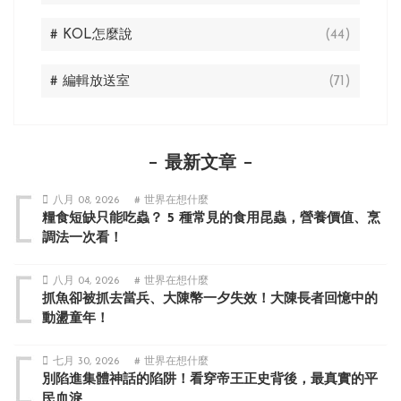
# KOL怎麼說
(44)
# 編輯放送室
(71)
最新文章
八月 08, 2026
# 世界在想什麼
糧食短缺只能吃蟲？ 5 種常見的食用昆蟲，營養價值、烹
調法一次看！
八月 04, 2026
# 世界在想什麼
抓魚卻被抓去當兵、大陳幣一夕失效！大陳長者回憶中的
動盪童年！
七月 30, 2026
# 世界在想什麼
別陷進集體神話的陷阱！看穿帝王正史背後，最真實的平
民血淚