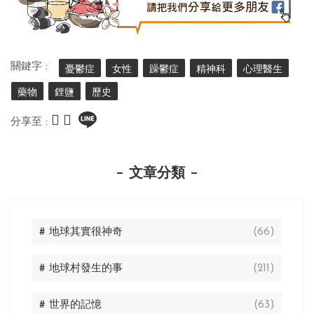
關鍵字 :
憂鬱症
女性
躁鬱症
精神科
心理醫生
藥物
鋰鹽
歷史
分享至 :
文章分類
# 地球其實很神奇
(66)
# 地球村發生的事
(211)
# 世界的記憶
(63)