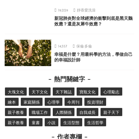
19,229
靜香愛洗澡
新冠肺炎對全球經濟的衝擊到底是黑天鵝
效應？還是灰犀牛效應？
14,557
保倫·多倫
幸福是什麼？用最科學的方法，學做自己
的幸福設計師
熱門關鍵字
大塊文化
天下文化
天下雜誌
寶瓶文化
心理勵志
繪本
家庭關係
心理學
今周刊
投資理財
親子教養
職場工作
人際關係
自我成長
親子天下
親子教養
童書
小說
生活型態
生活哲學
作者專欄