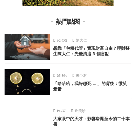
熱門點閱
62,932
陳大仁
想靠「包租代管」實現財富自由？理財醫
生陳大仁：先釐清這 3 個盲點
23,829
朱亞君
「哈哈哈，我好想死 ... 」的背後：微笑
憂鬱
19,937
丘美珍
大家眼中的天才：影響唐鳳至今的二十本
書