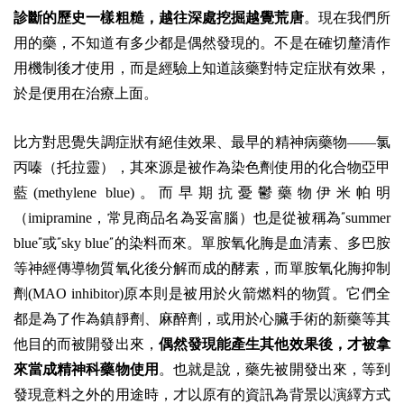
診斷的歷史一樣粗糙，越往深處挖掘越覺荒唐
。現在我們所
用的藥，不知道有多少都是偶然發現的。不是在確切釐清作
用機制後才使用，而是經驗上知道該藥對特定症狀有效果，
於是便用在治療上面。
比方對思覺失調症狀有絕佳效果、最早的精神病藥物——氯
丙嗪（托拉靈），其來源是被作為染色劑使用的化合物亞甲
藍(methylene blue)。而早期抗憂鬱藥物伊米帕明
（imipramine，常見商品名為妥富腦）也是從被稱為
summer
”
blue
或
sky blue
的染料而來。單胺氧化脢是血清素、多巴胺
”
”
”
等神經傳導物質氧化後分解而成的酵素，而單胺氧化脢抑制
劑(MAO inhibitor)原本則是被用於火箭燃料的物質。它們全
都是為了作為鎮靜劑、麻醉劑，或用於心臟手術的新藥等其
他目的而被開發出來，
偶然發現能產生其他效果後，才被拿
來當成精神科藥物使用
。也就是說，藥先被開發出來，等到
發現意料之外的用途時，才以原有的資訊為背景以演繹方式