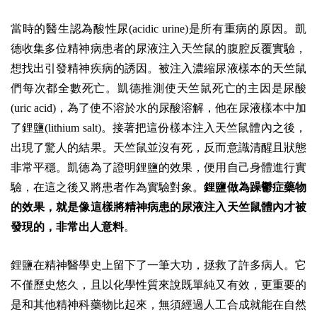
當時的醫生認為酸性尿(acidic urine)是所有重病的原因。凱
德收集多位精神病患者的尿液注入天竺鼠的腹腔反覆實驗，
想找出引發精神疾病的誘因。被注入濃縮尿液樣本的天竺鼠
們每次都全數死亡。凱德推測使天竺鼠死亡的主因是尿酸
(uric acid)，為了使不溶於水的尿酸溶解，他在尿液樣本中加
了鋰鹽(lithium salt)。接著把這份樣本注入天竺鼠體內之後，
出現了驚人的結果。天竺鼠並沒有死，反而意識清醒且狀態
非常平穩。凱德為了證明鋰鹽的效果，便用自己身體進行實
驗，在這之後又將患者作為實驗對象。
鋰鹽做為躁鬱症藥物
的效果，就是像這樣將精神病患的尿液注入天竺鼠體內才被
發現的，非常出人意料
。
鋰鹽在精神醫學史上留下了一筆大功，拯救了許多病人。它
不僅歷史悠久，且以化學性質來說既單純又有效，更重要的
是和其他精神科藥物比起來，無須經過人工合成就能在自然