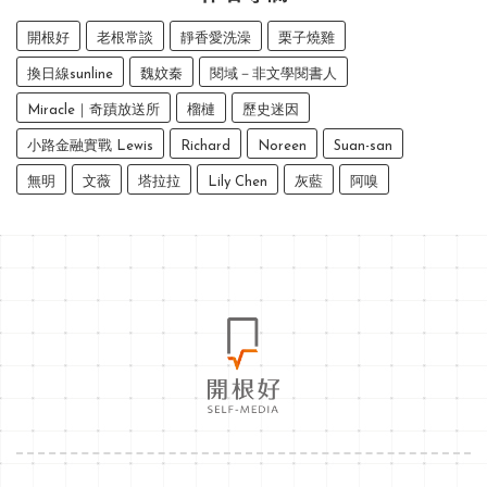
開根好
老根常談
靜香愛洗澡
栗子燒雞
換日線sunline
魏妏秦
閱域－非文學閱書人
Miracle｜奇蹟放送所
榴槤
歷史迷因
小路金融實戰 Lewis
Richard
Noreen
Suan-san
無明
文薇
塔拉拉
Lily Chen
灰藍
阿嗅