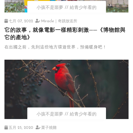
小孩不是噩夢
給青少年看的
七月 07, 2022
Miracle｜奇蹟放送所
它的故事，就像電影一樣精彩刺激──《博物館與
它的產地》
在出國之前，先到這些地方環遊世界，預備暖身吧！
小孩不是噩夢
給青少年看的
五月 25, 2020
栗子燒雞