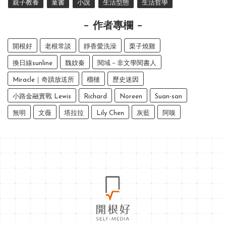
親子教養
童書
小說
生活型態
生活哲學
作者專欄
開根好
老根常談
靜香愛洗澡
栗子燒雞
換日線sunline
魏妏秦
閱域－非文學閱書人
Miracle｜奇蹟放送所
榴槤
歷史迷因
小路金融實戰 Lewis
Richard
Noreen
Suan-san
無明
文薇
塔拉拉
Lily Chen
灰藍
阿嗅