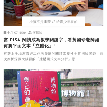
小孩不是噩夢
給青少年看的
十月 07, 2024
黃國珍
當 PISA 閱讀成為教學關鍵字，看黃國珍老師如
何將平面文本「立體化」!
有著上千場演講與工作坊歷練的閱讀素養推手黃國珍老師，首
次剖析深藏大腦裡的「建構圖式文本分析」思...