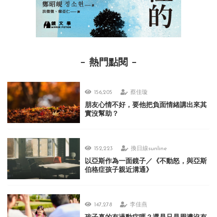
熱門點閱
156,205
蔡佳璇
朋友心情不好，要他把負面情緒講出來其
實沒幫助？
152,223
換日線sunline
以亞斯作為一面鏡子／《不動怒，與亞斯
伯格症孩子親近溝通》
147,278
李佳燕