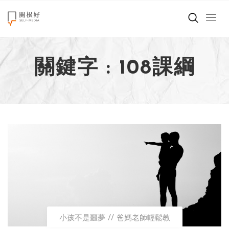
來點正能量
關鍵字 : 108課綱
世界在想什麼
創造美好生活
小孩不是噩夢
職場商業經濟
影片專區
關於我們
小孩不是噩夢
爸媽老師輕鬆教