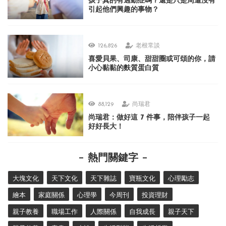
孩子真的有過動症嗎？還是只是周遭沒有
引起他們興趣的事物？
126,826
老根常談
喜愛貝果、司康、甜甜圈或可頌的你，請
小心黏黏的麩質蛋白質
88,129
尚瑞君
尚瑞君：做好這 7 件事，陪伴孩子一起
好好長大！
熱門關鍵字
大塊文化
天下文化
天下雜誌
寶瓶文化
心理勵志
繪本
家庭關係
心理學
今周刊
投資理財
親子教養
職場工作
人際關係
自我成長
親子天下