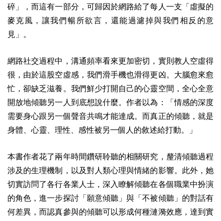
碎」，而這有一部分，可歸因於網路給了每人一支「虛擬的
麥克風，讓我們暢所欲言，還能過濾掉與我們相反的意
見」。
網路社交過程中，溝通頻率看來更加密切，實則教人空虛得
很，由於這股空虛感，我們滑手機也滑得更凶。大腦愈來愈
忙，卻缺乏滋養。我們鮮少打開自己的心靈空間，全心全意
開放地傾聽另一人到底想說什麼。作者以為：「情感的深度
需要身心跟另一個聲音共鳴才能達成。而真正的傾聽，就是
身體、心靈、理性、感性被另一個人的敘述給打動。」
本書作者花了兩年時間鑽研聆聽的相關研究，釐清傾聽過程
涉及的生理機制，以及對人類心理與情緒的影響。此外，她
切實訪問了各行各業人士，深入瞭解傾聽在各個職業中扮演
的角色，進一步探討「願意傾聽」與「不被傾聽」的對話有
何差異，而認真參與的傾聽可以形成何種漣漪效應，達到實