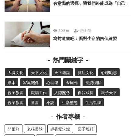
有意識的選擇，讓我們終能成為「自己」
32,546
趙士懿
寫封遺書吧：面對生命的四個練習
熱門關鍵字
大塊文化
天下文化
天下雜誌
寶瓶文化
心理勵志
繪本
家庭關係
心理學
今周刊
投資理財
親子教養
職場工作
人際關係
自我成長
親子天下
親子教養
童書
小說
生活型態
生活哲學
作者專欄
開根好
老根常談
靜香愛洗澡
栗子燒雞