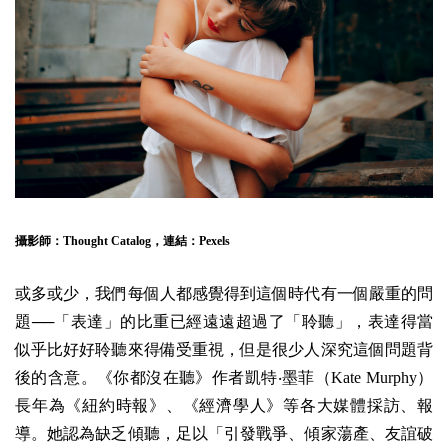
攝影師：
Thought Catalog
，連結：
Pexels
或多或少，我們每個人都感覺得到這個時代有一個嚴重的問
題──「表達」的比重已經遠遠超過了「聆聽」，表達得當
似乎比好好聆聽來得備受重視，但是很少人深究這個問題背
後的含意。《你都沒在聽》作者凱特‧墨菲（Kate Murphy）
長年為《紐約時報》、《經濟學人》等各大媒體採訪、報
導。她認為缺乏傾聽，足以「引發戰爭、傾家蕩產、友誼破