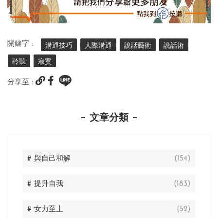
關鍵字 :
溝通技巧
人際溝通
說話藝術
說話術
聆聽
寂寞
分享至 :
文章分類
# 與自己和解
(154)
# 提升自我
(183)
# 女力至上
(52)