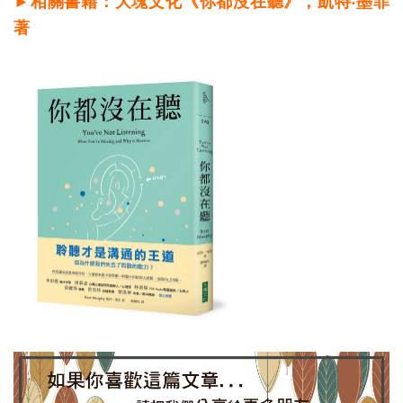
►相關書籍：大塊文化《你都沒在聽》，凱特‧墨菲
著