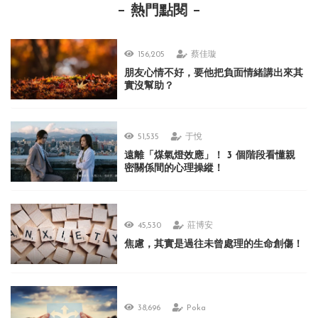
熱門點閱
156,205
蔡佳璇
朋友心情不好，要他把負面情緒講出來其
實沒幫助？
51,535
于悅
遠離「煤氣燈效應」！ 3 個階段看懂親
密關係間的心理操縱！
45,530
莊博安
焦慮，其實是過往未曾處理的生命創傷！
38,696
Poka