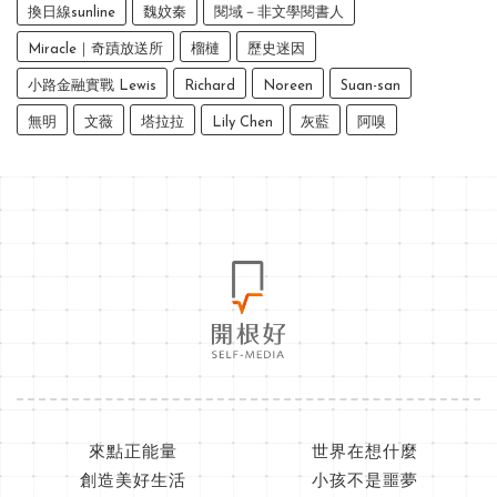
換日線sunline
魏妏秦
閱域－非文學閱書人
Miracle｜奇蹟放送所
榴槤
歷史迷因
小路金融實戰 Lewis
Richard
Noreen
Suan-san
無明
文薇
塔拉拉
Lily Chen
灰藍
阿嗅
來點正能量
世界在想什麼
創造美好生活
小孩不是噩夢