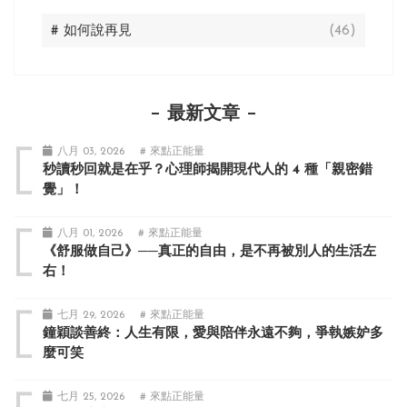
# 如何說再見
(46)
最新文章
八月 03, 2026
# 來點正能量
秒讀秒回就是在乎？心理師揭開現代人的 4 種「親密錯
覺」！
八月 01, 2026
# 來點正能量
《舒服做自己》──真正的自由，是不再被別人的生活左
右！
七月 29, 2026
# 來點正能量
鐘穎談善終：人生有限，愛與陪伴永遠不夠，爭執嫉妒多
麼可笑
七月 25, 2026
# 來點正能量