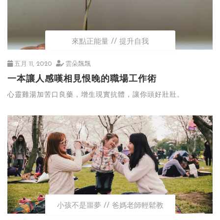
來點正能量
提升自我
五月 11, 2020
雲朵飄飄
一本讓人感嘆相見恨晚的職場工作術
心靈雞湯加苦口良藥，增生現實抗體，讓你頭好壯壯。
小孩不是噩夢
爸媽老師輕鬆教