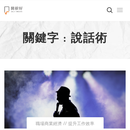
來點正能量
關鍵字 : 說話術
世界在想什麼
創造美好生活
小孩不是噩夢
職場商業經濟
影片專區
關於我們
職場商業經濟
提升工作效率