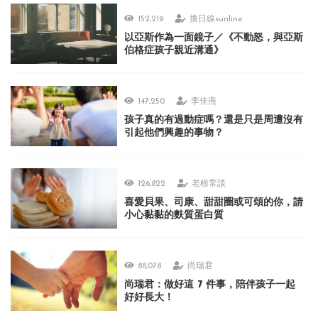
152,219
換日線sunline
以亞斯作為一面鏡子／《不動怒，與亞斯
伯格症孩子親近溝通》
147,250
李佳燕
孩子真的有過動症嗎？還是只是周遭沒有
引起他們興趣的事物？
126,822
老根常談
喜愛貝果、司康、甜甜圈或可頌的你，請
小心黏黏的麩質蛋白質
88,078
尚瑞君
尚瑞君：做好這 7 件事，陪伴孩子一起
好好長大！