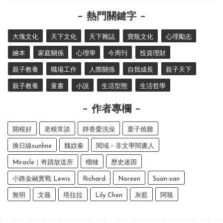
熱門關鍵字
大塊文化
天下文化
天下雜誌
寶瓶文化
心理勵志
繪本
家庭關係
心理學
今周刊
投資理財
親子教養
職場工作
人際關係
自我成長
親子天下
親子教養
童書
小說
生活型態
生活哲學
作者專欄
開根好
老根常談
靜香愛洗澡
栗子燒雞
換日線sunline
魏妏秦
閱域－非文學閱書人
Miracle｜奇蹟放送所
榴槤
歷史迷因
小路金融實戰 Lewis
Richard
Noreen
Suan-san
無明
文薇
塔拉拉
Lily Chen
灰藍
阿嗅