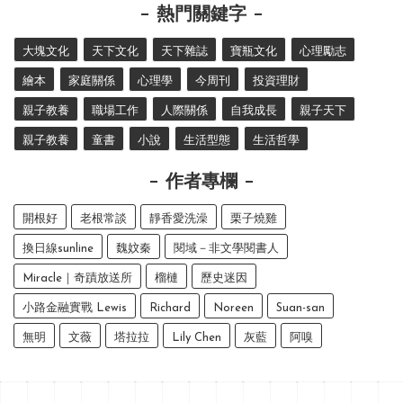
熱門關鍵字
大塊文化
天下文化
天下雜誌
寶瓶文化
心理勵志
繪本
家庭關係
心理學
今周刊
投資理財
親子教養
職場工作
人際關係
自我成長
親子天下
親子教養
童書
小說
生活型態
生活哲學
作者專欄
開根好
老根常談
靜香愛洗澡
栗子燒雞
換日線sunline
魏妏秦
閱域－非文學閱書人
Miracle｜奇蹟放送所
榴槤
歷史迷因
小路金融實戰 Lewis
Richard
Noreen
Suan-san
無明
文薇
塔拉拉
Lily Chen
灰藍
阿嗅