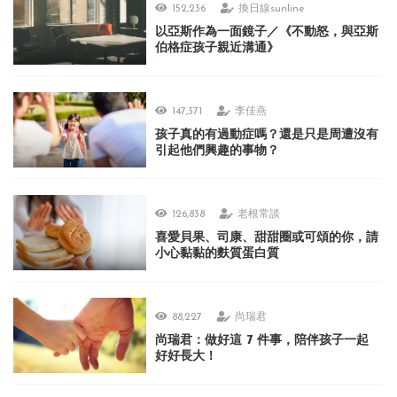
152,236
換日線sunline
以亞斯作為一面鏡子／《不動怒，與亞斯
伯格症孩子親近溝通》
147,371
李佳燕
孩子真的有過動症嗎？還是只是周遭沒有
引起他們興趣的事物？
126,838
老根常談
喜愛貝果、司康、甜甜圈或可頌的你，請
小心黏黏的麩質蛋白質
88,227
尚瑞君
尚瑞君：做好這 7 件事，陪伴孩子一起
好好長大！