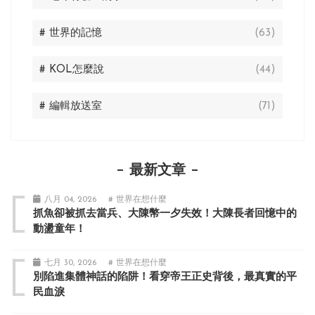
# 世界的記憶
(63)
# KOL怎麼說
(44)
# 編輯放送室
(71)
最新文章
八月 04, 2026
# 世界在想什麼
抓魚卻被抓去當兵、大陳幣一夕失效！大陳長者回憶中的
動盪童年！
七月 30, 2026
# 世界在想什麼
別陷進集體神話的陷阱！看穿帝王正史背後，最真實的平
民血淚