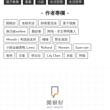
親子教養
童書
小說
生活型態
生活哲學
作者專欄
開根好
老根常談
靜香愛洗澡
栗子燒雞
換日線sunline
魏妏秦
閱域－非文學閱書人
Miracle｜奇蹟放送所
榴槤
歷史迷因
小路金融實戰 Lewis
Richard
Noreen
Suan-san
無明
文薇
塔拉拉
Lily Chen
灰藍
阿嗅