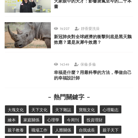
大家眼中的天才：影響唐鳳至今的二十本
書
19,227
靜香愛洗澡
新冠肺炎對全球經濟的衝擊到底是黑天鵝
效應？還是灰犀牛效應？
14,549
保倫·多倫
幸福是什麼？用最科學的方法，學做自己
的幸福設計師
熱門關鍵字
大塊文化
天下文化
天下雜誌
寶瓶文化
心理勵志
繪本
家庭關係
心理學
今周刊
投資理財
親子教養
職場工作
人際關係
自我成長
親子天下