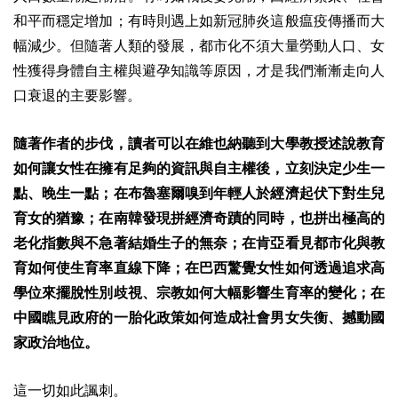
和平而穩定增加；有時則遇上如新冠肺炎這般瘟疫傳播而大
幅減少。但隨著人類的發展，都市化不須大量勞動人口、女
性獲得身體自主權與避孕知識等原因，才是我們漸漸走向人
口衰退的主要影響。
隨著作者的步伐，讀者可以在維也納聽到大學教授述說教育
如何讓女性在擁有足夠的資訊與自主權後，立刻決定少生一
點、晚生一點；在布魯塞爾嗅到年輕人於經濟起伏下對生兒
育女的猶豫；在南韓發現拼經濟奇蹟的同時，也拼出極高的
老化指數與不急著結婚生子的無奈；在肯亞看見都市化與教
育如何使生育率直線下降；在巴西驚覺女性如何透過追求高
學位來擺脫性別歧視、宗教如何大幅影響生育率的變化；在
中國瞧見政府的一胎化政策如何造成社會男女失衡、撼動國
家政治地位。
這一切如此諷刺。