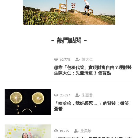
熱門點閱
62,772
陳大仁
想靠「包租代管」實現財富自由？理財醫
生陳大仁：先釐清這 3 個盲點
23,827
朱亞君
「哈哈哈，我好想死 ... 」的背後：微笑
憂鬱
19,935
丘美珍