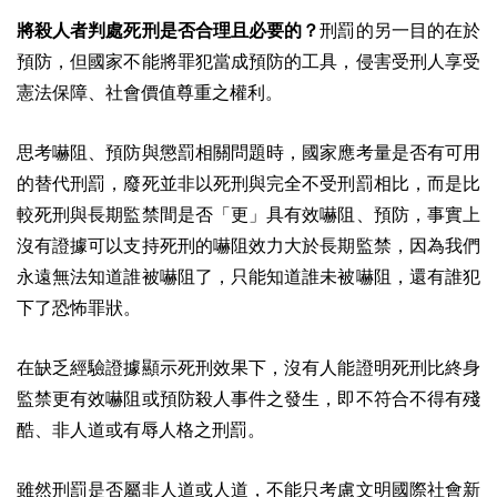
將殺人者判處死刑是否合理且必要的？
刑罰的另一目的在於
預防，但國家不能將罪犯當成預防的工具，侵害受刑人享受
憲法保障、社會價值尊重之權利。
思考嚇阻、預防與懲罰相關問題時，國家應考量是否有可用
的替代刑罰，廢死並非以死刑與完全不受刑罰相比，而是比
較死刑與長期監禁間是否「更」具有效嚇阻、預防，事實上
沒有證據可以支持死刑的嚇阻效力大於長期監禁，因為我們
永遠無法知道誰被嚇阻了，只能知道誰未被嚇阻，還有誰犯
下了恐怖罪狀。
在缺乏經驗證據顯示死刑效果下，沒有人能證明死刑比終身
監禁更有效嚇阻或預防殺人事件之發生，即不符合不得有殘
酷、非人道或有辱人格之刑罰。
雖然刑罰是否屬非人道或人道，不能只考慮文明國際社會新