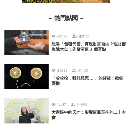
熱門點閱
62,822
陳大仁
想靠「包租代管」實現財富自由？理財醫
生陳大仁：先釐清這 3 個盲點
23,828
朱亞君
「哈哈哈，我好想死 ... 」的背後：微笑
憂鬱
19,937
丘美珍
大家眼中的天才：影響唐鳳至今的二十本
書