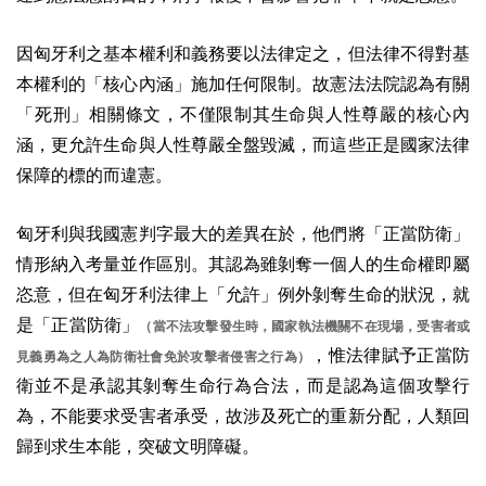
因匈牙利之基本權利和義務要以法律定之，但法律不得對基
本權利的「核心內涵」施加任何限制。故憲法法院認為有關
「死刑」相關條文，不僅限制其生命與人性尊嚴的核心內
涵，更允許生命與人性尊嚴全盤毀滅，而這些正是國家法律
保障的標的而違憲。
匈牙利與我國憲判字最大的差異在於，他們將「正當防衛」
情形納入考量並作區別。其認為雖剝奪一個人的生命權即屬
恣意，但在匈牙利法律上「允許」例外剝奪生命的狀況，就
是「正當防衛」
（當不法攻擊發生時，國家執法機關不在現場，受害者或
，惟法律賦予正當防
見義勇為之人為防衛社會免於攻擊者侵害之行為）
衛並不是承認其剝奪生命行為合法，而是認為這個攻擊行
為，不能要求受害者承受，故涉及死亡的重新分配，人類回
歸到求生本能，突破文明障礙。