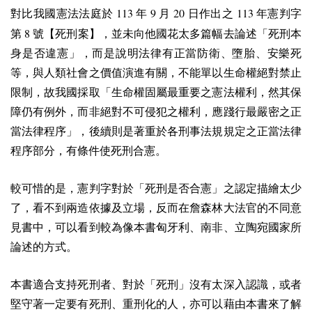
113
9
20
113
對比我國憲法法庭於
年
月
日作出之
年憲判字
8
第
號【死刑案】，並未向他國花太多篇幅去論述「死刑本
身是否違憲」，而是說明法律有正當防衛、墮胎、安樂死
等，與人類社會之價值演進有關，不能單以生命權絕對禁止
限制，故我國採取「生命權固屬最重要之憲法權利，然其保
障仍有例外，而非絕對不可侵犯之權利，應踐行最嚴密之正
當法律程序」，後續則是著重於各刑事法規規定之正當法律
程序部分，有條件使死刑合憲。
較可惜的是，憲判字對於「死刑是否合憲」之認定描繪太少
了，看不到兩造依據及立場，反而在詹森林大法官的不同意
見書中，可以看到較為像本書匈牙利、南非、立陶宛國家所
論述的方式。
本書適合支持死刑者、對於「死刑」沒有太深入認識，或者
堅守著一定要有死刑、重刑化的人，亦可以藉由本書來了解