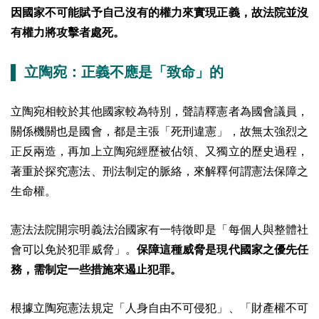
因國家不可能賦予自己沒有的權力來實現正義，故法院並沒
有權力將攻擊者處死。
▌ 立陶宛：正義不應是「致命」的
立陶宛相較於其他國家較為特別，聲請釋憲者為國會議員，
關係機關也是國會，都是主張「死刑違憲」，故無太強烈之
正反兩造，再加上立陶宛經歷被佔領、又獨立的歷史過程，
著重於探究憲法、刑法制定的脈絡，來解釋何謂憲法保障之
生命權。
憲法法院開宗明義法治國家有一特徵即是「每個人與整體社
會可以免於犯罪威脅」。
保障這種威脅是現代國家之優先任
務，需制定一些措施來遏止犯罪。
根據立陶宛憲法規定「人身自由不可侵犯」、「財產權不可