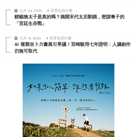
七月 24, 2026
# 世界在想什麼
貍貓換太子是真的嗎？揭開宋代太后劉娥，密謀奪子的
「宮廷生存戰」
七月 19, 2026
# 世界在想什麼
AI 複製吉卜力畫風引爭議！宮崎駿用七年證明：人腦創作
仍無可取代