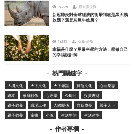
19,228
靜香愛洗澡
新冠肺炎對全球經濟的衝擊到底是黑天鵝
效應？還是灰犀牛效應？
14,553
保倫·多倫
幸福是什麼？用最科學的方法，學做自己
的幸福設計師
熱門關鍵字
大塊文化
天下文化
天下雜誌
寶瓶文化
心理勵志
繪本
家庭關係
心理學
今周刊
投資理財
親子教養
職場工作
人際關係
自我成長
親子天下
親子教養
童書
小說
生活型態
生活哲學
作者專欄