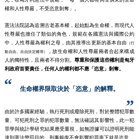
權和人性尊嚴，不受恣意剝奪」。
憲法法院認為追溯古老基本權，起始點為生命權，而現代人
性尊嚴也擔任了類似的角色，規範在各國憲法與國際公約
中，人性尊嚴為權利之母，由其推導出更新的基本自由
（行
，故生命權和人性尊嚴兩者合起來構成
動自由、自由決定權等）
人的獨特性，且兩者不得分割。
尊重和保護這些權利是匈牙
利政府首要責任，任何人的權利都不應「恣意」剝奪。
生命權界限取決於「恣意」的解釋。
由於許多國家經驗，執行死刑或廢除死刑，對於整體犯罪數
量、可犯死刑之罪的犯罪數量，無法確認其影響性，此一犯
罪學與統計學研究結果應受重視，如無證據可以證明死刑能
達到憲法懲罰目的，刑事報復不會影響犯罪率下就是恣意。