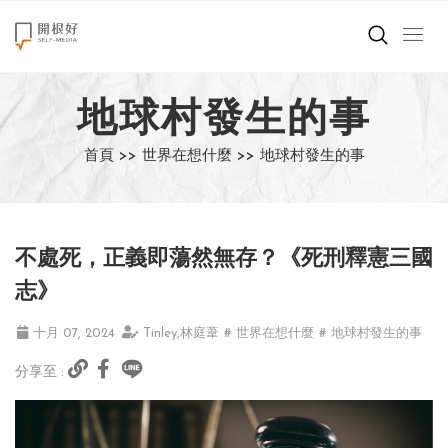
來點正能量
地球村發生的事
世界在想什麼
首頁 >>
世界在想什麼 >>
地球村發生的事
創造美好生活
小孩不是噩夢
不處死，正義即蕩然無存？《死刑釋憲三國
職場商業經濟
志》
影片專區
十月 07, 2024
Tinley,林庭葦
# 世界在想什麼
# 地球村發生的事
分享至 :
關於我們