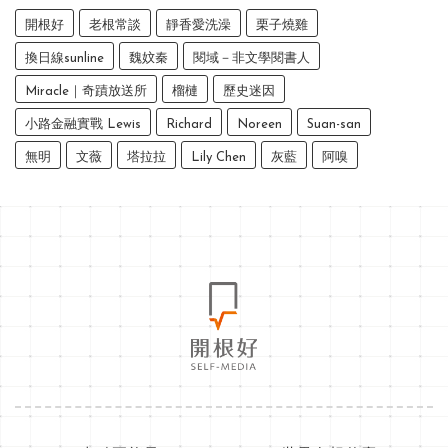
開根好
老根常談
靜香愛洗澡
栗子燒雞
換日線sunline
魏妏秦
閱域－非文學閱書人
Miracle｜奇蹟放送所
榴槤
歷史迷因
小路金融實戰 Lewis
Richard
Noreen
Suan-san
無明
文薇
塔拉拉
Lily Chen
灰藍
阿嗅