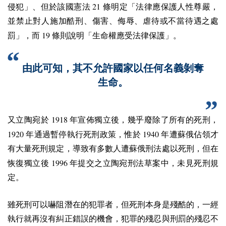
21
侵犯」、但於該國憲法
條明定「法律應保護人性尊嚴，
並禁止對人施加酷刑、傷害、侮辱、虐待或不當待遇之處
19
罰」，而
條則說明「生命權應受法律保護」。
由此可知，其不允許國家以任何名義剝奪
生命。
1918
又立陶宛於
年宣佈獨立後，幾乎廢除了所有的死刑，
1920
1940
年通過暫停執行死刑政策，惟於
年遭蘇俄佔領才
有大量死刑規定，導致有多數人遭蘇俄刑法處以死刑，但在
1996
恢復獨立後
年提交之立陶宛刑法草案中，未見死刑規
定。
雖死刑可以嚇阻潛在的犯罪者，但死刑本身是殘酷的，一經
執行就再沒有糾正錯誤的機會，犯罪的殘忍與刑罰的殘忍不