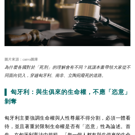
canva
圖片來源：
圖庫
為什麼各國對於「死刑」的理解會有不同？就讓本書帶領大家從不
同面向切入，穿越匈牙利、南非、立陶宛廢死的道路。
▌ 匈牙利：與生俱來的生命權，不應「恣意」
剝奪
匈牙利主要強調生命權與人性尊嚴不得分割，必須一體看
待，並且著重於限制生命權是否有「恣意」性為論述。
首
先，在匈牙利憲法中規範，「每一個人都有與生俱來的生命