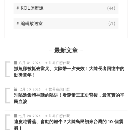
# KOL怎麼說
(44)
# 編輯放送室
(71)
最新文章
八月 04, 2026
# 世界在想什麼
抓魚卻被抓去當兵、大陳幣一夕失效！大陳長者回憶中的
動盪童年！
七月 30, 2026
# 世界在想什麼
別陷進集體神話的陷阱！看穿帝王正史背後，最真實的平
民血淚
七月 28, 2026
# 世界在想什麼
連皮吃香蕉、會動的鐵牛？大陳島民初來台灣的 10 個震
撼！