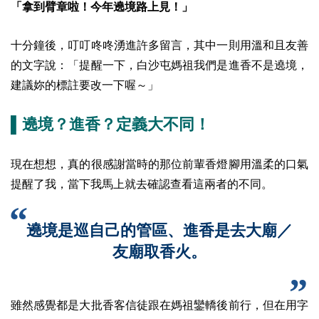
「拿到臂章啦！今年遶境路上見！」
十分鐘後，叮叮咚咚湧進許多留言，其中一則用溫和且友善
的文字說：「提醒一下，白沙屯媽祖我們是進香不是遶境，
建議妳的標註要改一下喔～」
▌遶境？進香？定義大不同！
現在想想，真的很感謝當時的那位前輩香燈腳用溫柔的口氣
提醒了我，當下我馬上就去確認查看這兩者的不同。
遶境是巡自己的管區、進香是去大廟／
友廟取香火。
雖然感覺都是大批香客信徒跟在媽祖鑾轎後前行，但在用字