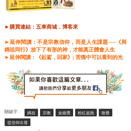
►購買連結：
五車商城
．
博客來
►延伸閱讀：不是宗教信仰，而是人生課題──《與
媽祖同行》放下了有形的神，才能真正體會人生
►延伸閱讀：《起駕，回家》| 苦痛中可以看到的光
關鍵字 :
媽祖
宗教
金鐘獎
粉紅超跑
散冊
從信仰出發