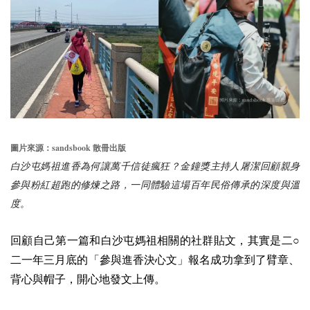
sandsbook
圖片來源：
散冊出版
白沙屯媽祖進香為何讓萬千信徒瘋狂？金鐘獎主持人屠潔回顧親身
參與粉紅超跑的修煉之路，一同體驗這場百年民俗傳承的深度與溫
度。
回顧自己第一篇和白沙屯媽祖相關的社群貼文，其實是二○
二一年三月底的「參與進香決心文」報名成功拿到了臂章、
背心與帽子，開心地發文上傳。