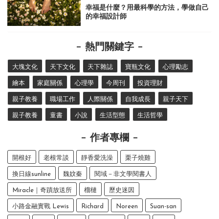
幸福是什麼？用最科學的方法，學做自己
的幸福設計師
熱門關鍵字
大塊文化
天下文化
天下雜誌
寶瓶文化
心理勵志
繪本
家庭關係
心理學
今周刊
投資理財
親子教養
職場工作
人際關係
自我成長
親子天下
親子教養
童書
小說
生活型態
生活哲學
作者專欄
開根好
老根常談
靜香愛洗澡
栗子燒雞
換日線sunline
魏妏秦
閱域－非文學閱書人
Miracle｜奇蹟放送所
榴槤
歷史迷因
小路金融實戰 Lewis
Richard
Noreen
Suan-san