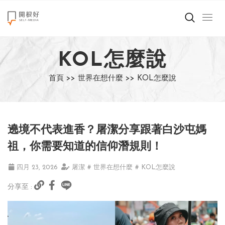
來點正能量
KOL怎麼說
世界在想什麼
首頁 >>
世界在想什麼 >>
KOL怎麼說
創造美好生活
小孩不是噩夢
遶境不代表進香？屠潔分享跟著白沙屯媽
職場商業經濟
祖，你需要知道的信仰潛規則！
影片專區
四月 23, 2026
屠潔
# 世界在想什麼
# KOL怎麼說
分享至 :
關於我們