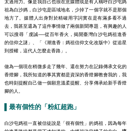
太過用力。像是我自己也很在意媒體或是有人稱呼白沙屯媽
祖為白沙媽，白沙屯是區域地名，少掉了一個字就不是那個
地方了。媒體人出身對於精確用字詞實在是有滿多看不過
去，我甚至還為了這件事情做了兩個新聞專題，有興趣的人
可以搜尋「虔誠──從百年香火，揭開臺灣白沙屯媽祖進香
的信仰之謎」、「《潮進香：媽祖信仰文化改版中》從追星
到授權，這代人怎麼走香路」。
做為一個現在稍微多走了幾年、還在努力在記錄傳承文化的
香燈腳，我所知道的事其實都是資深的香燈腳教會我的，我
也時刻提醒自己做一個願意溫柔提醒、分享傳承給新手香燈
腳的人。
▌最有個性的「粉紅超跑」
白沙屯媽祖一直被信徒說是「很有個性」的媽祖，因為每年