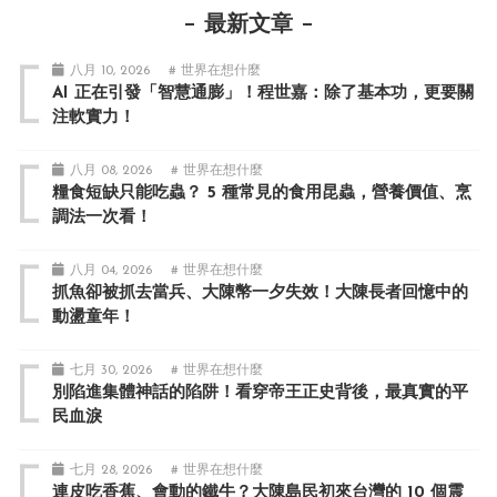
最新文章
八月 10, 2026
# 世界在想什麼
AI 正在引發「智慧通膨」！程世嘉：除了基本功，更要關
注軟實力！
八月 08, 2026
# 世界在想什麼
糧食短缺只能吃蟲？ 5 種常見的食用昆蟲，營養價值、烹
調法一次看！
八月 04, 2026
# 世界在想什麼
抓魚卻被抓去當兵、大陳幣一夕失效！大陳長者回憶中的
動盪童年！
七月 30, 2026
# 世界在想什麼
別陷進集體神話的陷阱！看穿帝王正史背後，最真實的平
民血淚
七月 28, 2026
# 世界在想什麼
連皮吃香蕉、會動的鐵牛？大陳島民初來台灣的 10 個震