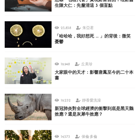
想靠「包租代管」實現財富自由？理財醫
生陳大仁：先釐清這 3 個盲點
23,838
朱亞君
「哈哈哈，我好想死 ... 」的背後：微笑
憂鬱
19,948
丘美珍
大家眼中的天才：影響唐鳳至今的二十本
書
19,232
靜香愛洗澡
新冠肺炎對全球經濟的衝擊到底是黑天鵝
效應？還是灰犀牛效應？
14,573
保倫·多倫