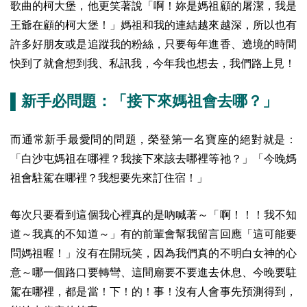
歌曲的柯大堡，他更笑著說「啊！妳是媽祖顧的屠潔，我是
王爺在顧的柯大堡！」媽祖和我的連結越來越深，所以也有
許多好朋友或是追蹤我的粉絲，只要每年進香、遶境的時間
快到了就會想到我、私訊我，今年我也想去，我們路上見！
▌新手必問題：「接下來媽祖會去哪？」
而通常新手最愛問的問題，榮登第一名寶座的絕對就是：
「白沙屯媽祖在哪裡？我接下來該去哪裡等祂？」「今晚媽
祖會駐駕在哪裡？我想要先來訂住宿！」
每次只要看到這個我心裡真的是吶喊著～「啊！！！我不知
道～我真的不知道～」有的前輩會幫我留言回應「這可能要
問媽祖喔！」沒有在開玩笑，因為我們真的不明白女神的心
意～哪一個路口要轉彎、這間廟要不要進去休息、今晚要駐
駕在哪裡，都是當！下！的！事！沒有人會事先預測得到，