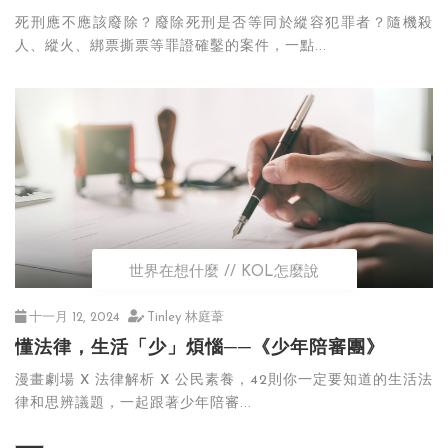
死刑應不應該廢除？廢除死刑是否等同於縱容犯罪者？隨機殺
人、縱火、綁票撕票等罪證確鑿的案件，一點...
世界在想什麼
KOL怎麼說
十一月 12, 2024
Tinley 林庭葦
懂法律，生活「少」煩惱──《少年陪審團》
漫畫劇場 X 法律解析 X 公民素養，42則你一定要知道的生活法
律和思辨議題，一起跟著少年陪審...