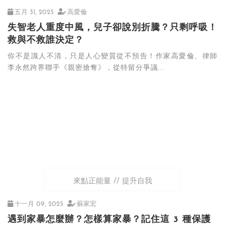
五月 31, 2025
高愛倫
失智老人重度中風，兒子卻說別折騰？只剩呼吸！
救與不救誰決定？
你不是識人不清，只是人心變質從不預告！作家高愛倫、律師
李永然跨界聯手《親密搶奪》，從特留分爭議...
來點正能量
提升自我
十一月 09, 2025
蘇家宏
遇到家暴怎麼辦？怎樣算家暴？記住這 3 種保護