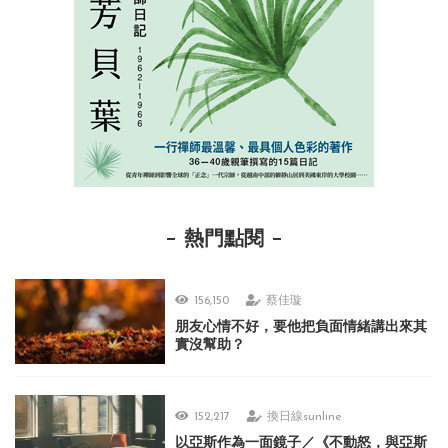
熱門點閱
156,150
蔡佳璇
朋友心情不好，要他把負面情緒講出來其
實沒幫助？
152,217
換日線sunline
以亞斯作為一面鏡子／《不動怒，與亞斯