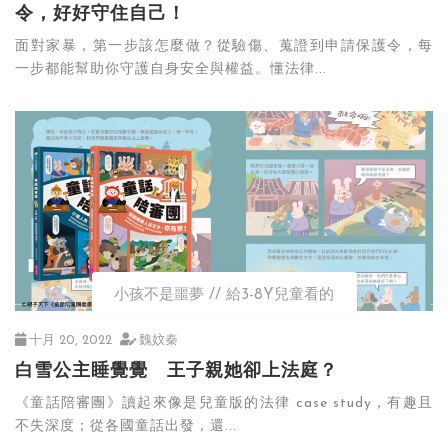
令，好好守住自己！
面對家暴，第一步該怎麼做？從驗傷、蒐證到申請保護令，每
一步都能幫助你守護自身安全與權益。懂法律...
小孩不是噩夢
給3-8Y兒童看的
十月 20, 2022
魏妏秦
白雪公主睡覺覺 王子親她卻上法庭？
《童話陪審團》讀起來像是兒童版的法律 case study，有趣且
不失深度；從各國童話出發，還...