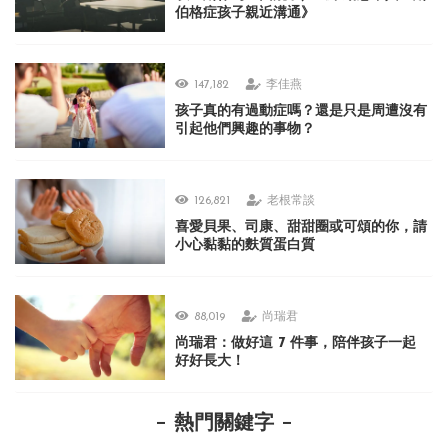
伯格症孩子親近溝通》
147,182
李佳燕
孩子真的有過動症嗎？還是只是周遭沒有
引起他們興趣的事物？
126,821
老根常談
喜愛貝果、司康、甜甜圈或可頌的你，請
小心黏黏的麩質蛋白質
88,019
尚瑞君
尚瑞君：做好這 7 件事，陪伴孩子一起
好好長大！
熱門關鍵字