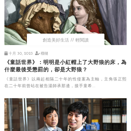
創造美好生活
輕閱讀
十月 30, 2023
榴槤
《童話世界》：明明是小紅帽上了大野狼的床，為
什麼最後受懲罰的，卻是大野狼？
《童話世界》以兩起相隔二十年的性侵案為主軸，主角張正熙
在二十年前曾站在被告湯師承那邊，接手童希...