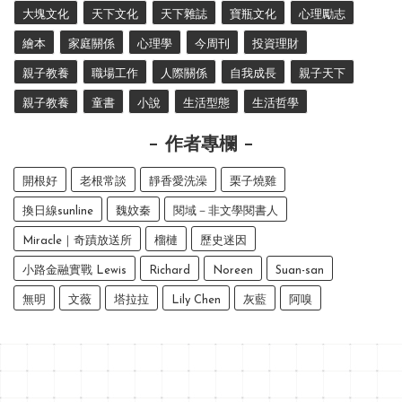
大塊文化
天下文化
天下雜誌
寶瓶文化
心理勵志
繪本
家庭關係
心理學
今周刊
投資理財
親子教養
職場工作
人際關係
自我成長
親子天下
親子教養
童書
小說
生活型態
生活哲學
作者專欄
開根好
老根常談
靜香愛洗澡
栗子燒雞
換日線sunline
魏妏秦
閱域－非文學閱書人
Miracle｜奇蹟放送所
榴槤
歷史迷因
小路金融實戰 Lewis
Richard
Noreen
Suan-san
無明
文薇
塔拉拉
Lily Chen
灰藍
阿嗅