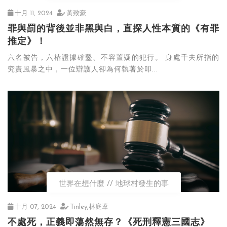
十月 11, 2024
黃致豪
罪與罰的背後並非黑與白，直探人性本質的《有罪
推定》！
六名被告，六樁證據確鑿、不容置疑的犯行。 身處千夫所指的
究責風暴之中，一位辯護人卻為何執著於叩...
世界在想什麼
地球村發生的事
十月 07, 2024
Tinley,林庭葦
不處死，正義即蕩然無存？《死刑釋憲三國志》