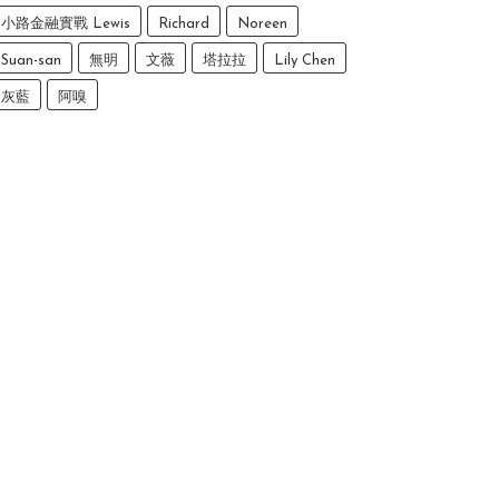
小路金融實戰 Lewis
Richard
Noreen
Suan-san
無明
文薇
塔拉拉
Lily Chen
灰藍
阿嗅