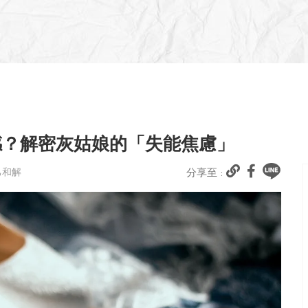
感？解密灰姑娘的「失能焦慮」
己和解
分享至 :