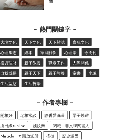
習
熱門關鍵字
大塊文化
天下文化
天下雜誌
寶瓶文化
心理勵志
繪本
家庭關係
心理學
今周刊
投資理財
親子教養
職場工作
人際關係
自我成長
親子天下
親子教養
童書
小說
生活型態
生活哲學
作者專欄
開根好
老根常談
靜香愛洗澡
栗子燒雞
換日線sunline
魏妏秦
閱域－非文學閱書人
Miracle｜奇蹟放送所
榴槤
歷史迷因