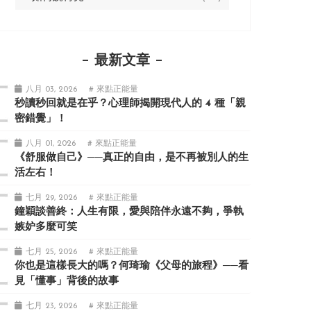
最新文章
八月 03, 2026
# 來點正能量
秒讀秒回就是在乎？心理師揭開現代人的 4 種「親
密錯覺」！
八月 01, 2026
# 來點正能量
《舒服做自己》──真正的自由，是不再被別人的生
活左右！
七月 29, 2026
# 來點正能量
鐘穎談善終：人生有限，愛與陪伴永遠不夠，爭執
嫉妒多麼可笑
七月 25, 2026
# 來點正能量
你也是這樣長大的嗎？何琦瑜《父母的旅程》──看
見「懂事」背後的故事
七月 23, 2026
# 來點正能量