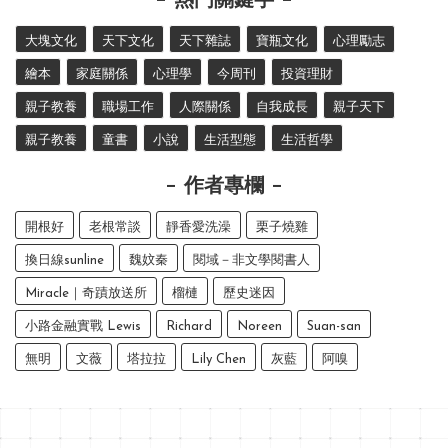
熱門關鍵字
大塊文化
天下文化
天下雜誌
寶瓶文化
心理勵志
繪本
家庭關係
心理學
今周刊
投資理財
親子教養
職場工作
人際關係
自我成長
親子天下
親子教養
童書
小說
生活型態
生活哲學
作者專欄
開根好
老根常談
靜香愛洗澡
栗子燒雞
換日線sunline
魏妏秦
閱域－非文學閱書人
Miracle｜奇蹟放送所
榴槤
歷史迷因
小路金融實戰 Lewis
Richard
Noreen
Suan-san
無明
文薇
塔拉拉
Lily Chen
灰藍
阿嗅