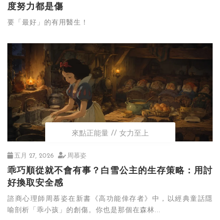
度努力都是傷
要「最好」的有用醫生！
來點正能量
女力至上
五月 27, 2026
周慕姿
乖巧順從就不會有事？白雪公主的生存策略：用討
好換取安全感
諮商心理師周慕姿在新書《高功能倖存者》中，以經典童話隱
喻剖析「乖小孩」的創傷。你也是那個在森林...