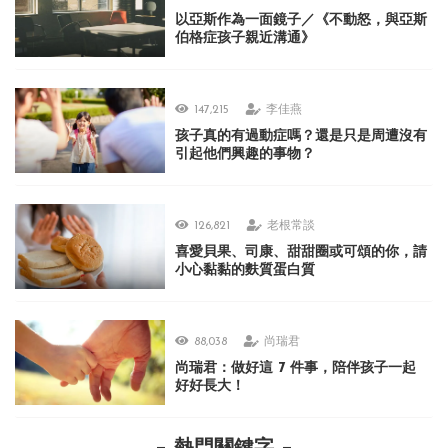
以亞斯作為一面鏡子／《不動怒，與亞斯
伯格症孩子親近溝通》
147,215
李佳燕
孩子真的有過動症嗎？還是只是周遭沒有
引起他們興趣的事物？
126,821
老根常談
喜愛貝果、司康、甜甜圈或可頌的你，請
小心黏黏的麩質蛋白質
88,038
尚瑞君
尚瑞君：做好這 7 件事，陪伴孩子一起
好好長大！