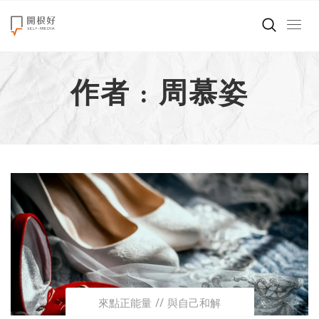
來點正能量
作者 : 周慕姿
世界在想什麼
創造美好生活
小孩不是噩夢
職場商業經濟
影片專區
關於我們
來點正能量
與自己和解