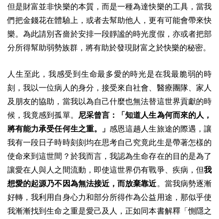
但是財富並非快樂的本質，而是一種為達快樂的工具，當我
們把金錢花在體驗上，或者去幫助他人，更有可能會帶來快
樂。為此請別吝嗇於安排一段靜謐的時光度假，亦或者把部
分所得幫助弱勢族群，將有助於發現財富之於快樂的秘密。
人生至此，我感受到生命最多愛的時光是在我最脆弱的時
刻，我以一位病人的身分，接受來自社會、醫療團隊、家人
及朋友的協助，當我以為自己什麼也無法替這世界貢獻的時
候，我竟感到孤單。
尼采曾言：「知道人生為何而來的人，
將有能力承受任何生之重。」
感恩這趟人生旅途的際遇，讓
我有一段日子時時刻刻均在思考自己究竟此生是帶著怎樣的
使命來到這世間？於我而言，我認為生命存在的目的是為了
讓愛在人與人之間流動，即使這世界仍有戰爭、疾病，但
我
想愛的起源乃不因為無法接近，而放棄靠近
。當我病勢逐漸
好轉，我利用自身心力和部分所得作為公益用途，那似乎使
我漸漸找到生命之重是愛己及人，正如同本書解釋「惻隱之