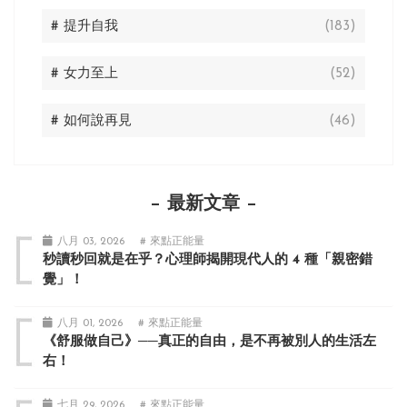
# 提升自我
(183)
# 女力至上
(52)
# 如何說再見
(46)
最新文章
八月 03, 2026
# 來點正能量
秒讀秒回就是在乎？心理師揭開現代人的 4 種「親密錯
覺」！
八月 01, 2026
# 來點正能量
《舒服做自己》──真正的自由，是不再被別人的生活左
右！
七月 29, 2026
# 來點正能量