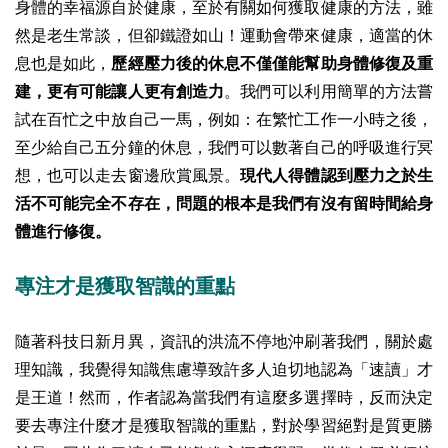
身體的幸福源自於健康，至於有關如何獲取健康的方法，雖
然是老生常談，但卻鐵證如山！運動會帶來健康，適當的休
息也是如此，
歷經壓力後的休息不僅僅能幫助身體修復及重
建，更有可能讓人更有創造力
。我們可以利用簡單的方法嘗
試在百忙之中放自己一馬，例如：在繁忙工作一小時之後，
至少給自己五分鐘的休息，我們可以數著自己的呼吸進行冥
想，也可以走去窗邊欣賞風景。
現代人得體認到壓力之於生
活不可能完全不存在，問題的根本是我們有沒有留時間給身
體進行修復。
專注才是獲取智識的重點
隨著科技日新月異，資訊的洪流不停地沖刷著我們，關於處
理知識，我覺得知識焦慮導致許多人迫切地認為「速讀」才
是王道！然而，作者認為當我們有這麼多選擇時，反而決定
要去專注什麼才是獲取智識的重點，對於學習絕對是質更勝