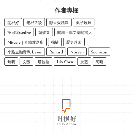
作者專欄
開根好
老根常談
靜香愛洗澡
栗子燒雞
換日線sunline
魏妏秦
閱域－非文學閱書人
Miracle｜奇蹟放送所
榴槤
歷史迷因
小路金融實戰 Lewis
Richard
Noreen
Suan-san
無明
文薇
塔拉拉
Lily Chen
灰藍
阿嗅