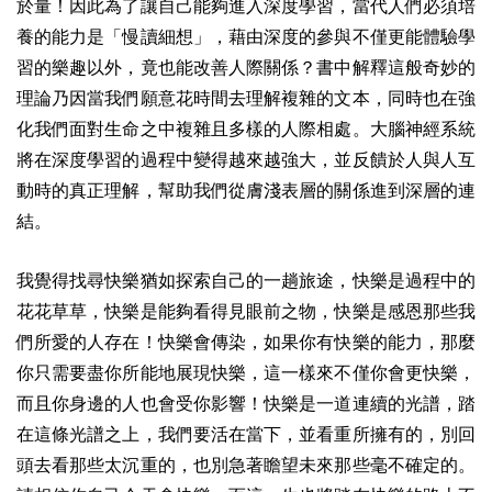
於量！因此為了讓自己能夠進入深度學習，當代人們必須培
養的能力是「慢讀細想」，藉由深度的參與不僅更能體驗學
習的樂趣以外，竟也能改善人際關係？書中解釋這般奇妙的
理論乃因當我們願意花時間去理解複雜的文本，同時也在強
化我們面對生命之中複雜且多樣的人際相處。大腦神經系統
將在深度學習的過程中變得越來越強大，並反饋於人與人互
動時的真正理解，幫助我們從膚淺表層的關係進到深層的連
結。
我覺得找尋快樂猶如探索自己的一趟旅途，快樂是過程中的
花花草草，快樂是能夠看得見眼前之物，快樂是感恩那些我
們所愛的人存在！快樂會傳染，如果你有快樂的能力，那麼
你只需要盡你所能地展現快樂，這一樣來不僅你會更快樂，
而且你身邊的人也會受你影響！快樂是一道連續的光譜，踏
在這條光譜之上，我們要活在當下，並看重所擁有的，別回
頭去看那些太沉重的，也別急著瞻望未來那些毫不確定的。