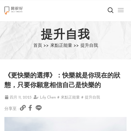
來點正能量
提升自我
世界在想什麼
首頁 >>
來點正能量 >>
提升自我
創造美好生活
小孩不是噩夢
《更快樂的選擇》：快樂就是你現在的狀
職場商業經濟
態，只要你願意相信自己是快樂的
影片專區
四月 11, 2023
Lily Chen
# 來點正能量
# 提升自我
分享至 :
關於我們