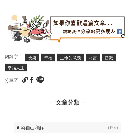
關鍵字 :
快樂
幸福
生命的意義
財富
智識
幸福人生
分享至 :
文章分類
# 與自己和解
(154)