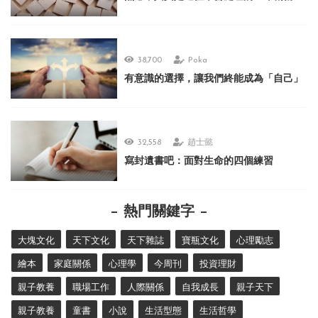
38,700
Poka
有意識的選擇，讓我們終能成為「自己」
32,558
趙士懿
寫封遺書吧：面對生命的四個練習
熱門關鍵字
大塊文化
天下文化
天下雜誌
寶瓶文化
心理勵志
繪本
家庭關係
心理學
今周刊
投資理財
親子教養
職場工作
人際關係
自我成長
親子天下
親子教養
童書
小說
生活型態
生活哲學