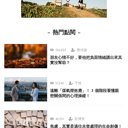
熱門點閱
156,227
蔡佳璇
朋友心情不好，要他把負面情緒講出來其
實沒幫助？
51,545
于悅
遠離「煤氣燈效應」！ 3 個階段看懂親
密關係間的心理操縱！
45,551
莊博安
焦慮，其實是過往未曾處理的生命創傷！