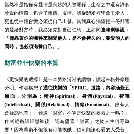
當然不是指僅有愛情是美妙的人際關係，生命之中還有許多
珍貴的情感，包含了親情、友情。我從戀愛裡學會了愛人，
更也從中體會愛必須從自己出發。當我真心渴望把一份舒適
的愛給對方時，我必須先對自己仁慈，正如同
達賴喇嘛說：
「僅靠著你的犧牲來關愛他人，是不會持久的，關愛他人的
同時，也必須滋養自己。」
財富並非快樂的本質
《更快樂的選擇》是一本脈絡清晰的讀物，讀起來格外條理
分明。作者構想了
通往快樂的「SPIRE」道路，內容涵蓋五
層面，分別為：精神(Spiritual)、身體(Physical)、智識
(Intellectual)、關係(Relational)、情緒(Emotional)
。曾有人
會疑惑地問：「難道『財富』不算是快樂的要素之一嗎？」
作者經過細細思量後，認為儘管「財富」之於人生何等重
要！因為貧窮不但很有可能挨餓，也可能讓心愛的人受苦，