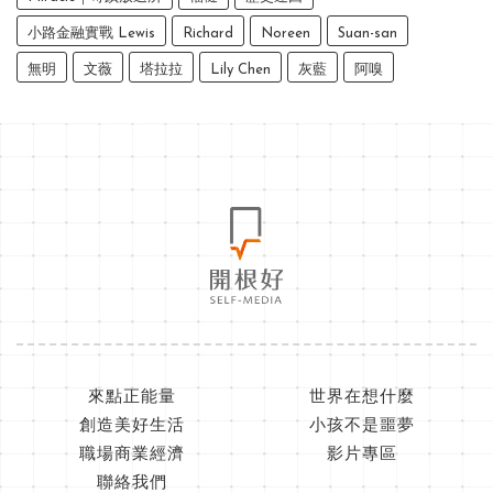
小路金融實戰 Lewis
Richard
Noreen
Suan-san
無明
文薇
塔拉拉
Lily Chen
灰藍
阿嗅
來點正能量
世界在想什麼
創造美好生活
小孩不是噩夢
職場商業經濟
影片專區
聯絡我們