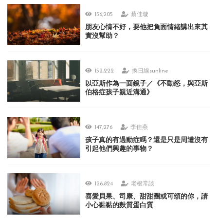
156,205
蔡佳璇
朋友心情不好，要他把負面情緒講出來其
實沒幫助？
152,222
換日線sunline
以亞斯作為一面鏡子／《不動怒，與亞斯
伯格症孩子親近溝通》
147,276
李佳燕
孩子真的有過動症嗎？還是只是周遭沒有
引起他們興趣的事物？
126,824
老根常談
喜愛貝果、司康、甜甜圈或可頌的你，請
小心黏黏的麩質蛋白質