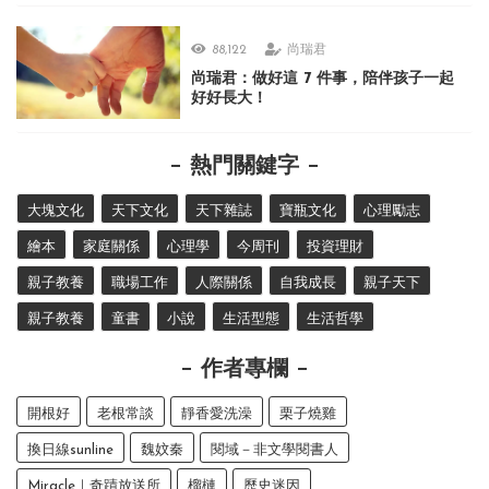
88,122
尚瑞君
尚瑞君：做好這 7 件事，陪伴孩子一起
好好長大！
熱門關鍵字
大塊文化
天下文化
天下雜誌
寶瓶文化
心理勵志
繪本
家庭關係
心理學
今周刊
投資理財
親子教養
職場工作
人際關係
自我成長
親子天下
親子教養
童書
小說
生活型態
生活哲學
作者專欄
開根好
老根常談
靜香愛洗澡
栗子燒雞
換日線sunline
魏妏秦
閱域－非文學閱書人
Miracle｜奇蹟放送所
榴槤
歷史迷因