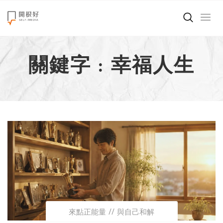
來點正能量
關鍵字 : 幸福人生
世界在想什麼
創造美好生活
小孩不是噩夢
職場商業經濟
影片專區
關於我們
來點正能量
與自己和解