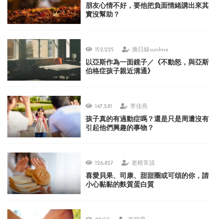
朋友心情不好，要他把負面情緒講出來其
實沒幫助？
152,225
換日線sunline
以亞斯作為一面鏡子／《不動怒，與亞斯
伯格症孩子親近溝通》
147,281
李佳燕
孩子真的有過動症嗎？還是只是周遭沒有
引起他們興趣的事物？
126,827
老根常談
喜愛貝果、司康、甜甜圈或可頌的你，請
小心黏黏的麩質蛋白質