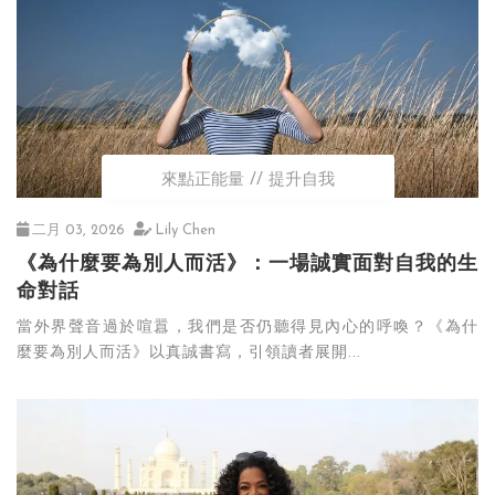
來點正能量
提升自我
二月 03, 2026
Lily Chen
《為什麼要為別人而活》：一場誠實面對自我的生
命對話
當外界聲音過於喧囂，我們是否仍聽得見內心的呼喚？《為什
麼要為別人而活》以真誠書寫，引領讀者展開...