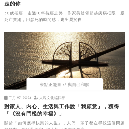
走的你
30歲罹癌，走過10年抗癌之路，作家吳娮翎超越疾病框限，跟
死亡賽跑，用瀕死的時間感，走出屬於自...
來點正能量
與自己和解
二月 27, 2024
大塊文化編輯部
對家人、內心、生活與工作說「我願意」，獲得
「《沒有門檻的幸福》」
關於「如何獲得快樂的人生」，人們一輩子都在尋找這個問題