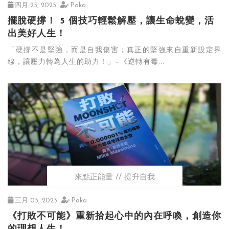
四月 25, 2025
Poka
擺脫硬撐！ 5 個技巧輕鬆解壓，讓生命蛻變，活
出美好人生！
「硬撐不是堅強，而是自我傷害；真正的堅強來自重新設定界
線，讓壓力轉為人生的助力！」—《逆轉有毒...
來點正能量
提升自我
三月 05, 2025
Poka
《打敗不可能》重新拾起心中的內在呼喚，創造你