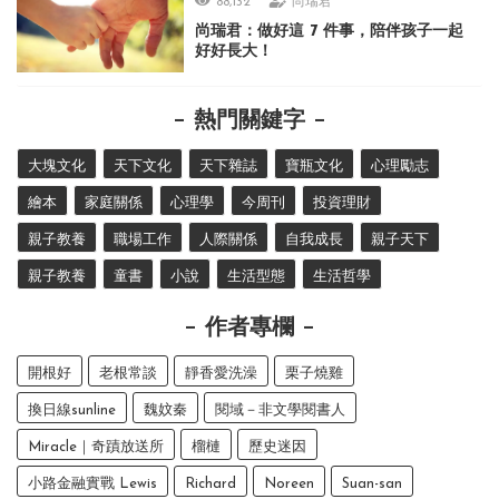
88,132
尚瑞君
尚瑞君：做好這 7 件事，陪伴孩子一起
好好長大！
熱門關鍵字
大塊文化
天下文化
天下雜誌
寶瓶文化
心理勵志
繪本
家庭關係
心理學
今周刊
投資理財
親子教養
職場工作
人際關係
自我成長
親子天下
親子教養
童書
小說
生活型態
生活哲學
作者專欄
開根好
老根常談
靜香愛洗澡
栗子燒雞
換日線sunline
魏妏秦
閱域－非文學閱書人
Miracle｜奇蹟放送所
榴槤
歷史迷因
小路金融實戰 Lewis
Richard
Noreen
Suan-san