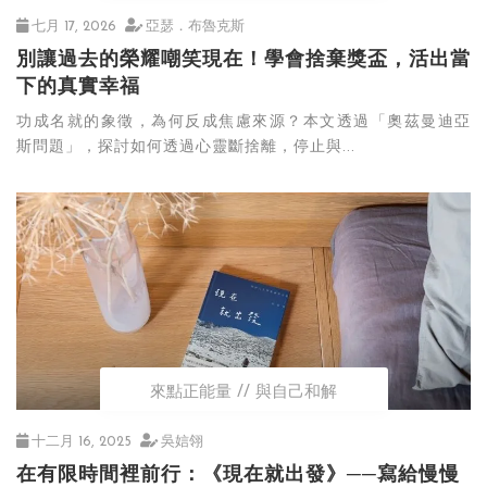
七月 17, 2026
亞瑟．布魯克斯
別讓過去的榮耀嘲笑現在！學會捨棄獎盃，活出當
下的真實幸福
功成名就的象徵，為何反成焦慮來源？本文透過「奧茲曼迪亞
斯問題」，探討如何透過心靈斷捨離，停止與...
來點正能量
與自己和解
十二月 16, 2025
吳娮翎
在有限時間裡前行：《現在就出發》──寫給慢慢