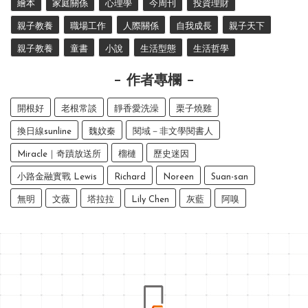
繪本
家庭關係
心理學
今周刊
投資理財
親子教養
職場工作
人際關係
自我成長
親子天下
親子教養
童書
小說
生活型態
生活哲學
作者專欄
開根好
老根常談
靜香愛洗澡
栗子燒雞
換日線sunline
魏妏秦
閱域－非文學閱書人
Miracle｜奇蹟放送所
榴槤
歷史迷因
小路金融實戰 Lewis
Richard
Noreen
Suan-san
無明
文薇
塔拉拉
Lily Chen
灰藍
阿嗅