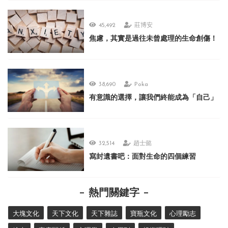
45,492
莊博安
焦慮，其實是過往未曾處理的生命創傷！
38,690
Poka
有意識的選擇，讓我們終能成為「自己」
32,514
趙士懿
寫封遺書吧：面對生命的四個練習
熱門關鍵字
大塊文化
天下文化
天下雜誌
寶瓶文化
心理勵志