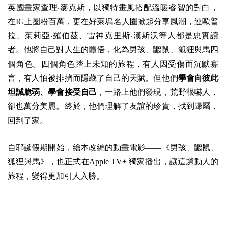
英國畫家查理‧麥克斯，以獨特畫風搭配溫暖睿智的對白，
在IG上圈粉百萬，更在好萊塢名人圈掀起分享風潮，連歐普
拉、茱莉亞‧羅伯茲、雷神克里斯‧漢斯沃等人都是忠實讀
者。他將自己對人生的體悟，化為男孩、鼴鼠、狐狸與馬四
個角色。四個角色踏上未知的旅程，有人因受傷而沉默寡
言，有人怕被排擠而隱藏了自己的天賦。但他們
學會向彼此
坦誠脆弱、學會接受自己
，一路上他們發現，荒野很嚇人，
卻也萬分美麗。終於，他們理解了友誼的珍貴，找到歸屬，
回到了家。
自耶誕假期開始，繪本改編的動畫電影——《男孩、鼴鼠、
狐狸與馬》，也正式在Apple TV+ 獨家播出，讓這趟動人的
旅程，變得更加引人入勝。