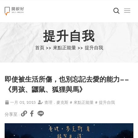
來點正能量
提升自我
世界在想什麼
首頁 >>
來點正能量 >>
提升自我
創造美好生活
小孩不是噩夢
即使被生活所傷，也別忘記去愛的能力——
職場商業經濟
《男孩、鼴鼠、狐狸與馬》
影片專區
一月 02, 2023
查理．麥克斯
# 來點正能量
# 提升自我
分享至 :
關於我們