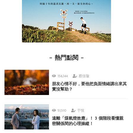
熱門點閱
156,144
蔡佳璇
朋友心情不好，要他把負面情緒講出來其
實沒幫助？
51,510
于悅
遠離「煤氣燈效應」！ 3 個階段看懂親
密關係間的心理操縱！