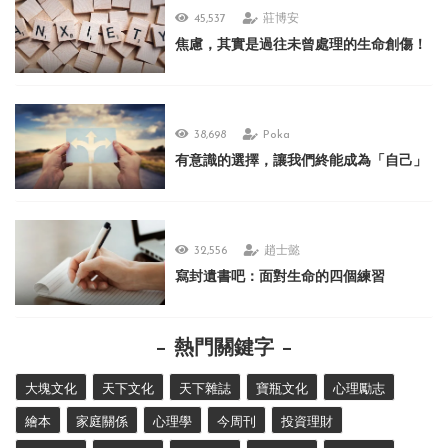
45,537
莊博安
焦慮，其實是過往未曾處理的生命創傷！
38,698
Poka
有意識的選擇，讓我們終能成為「自己」
32,556
趙士懿
寫封遺書吧：面對生命的四個練習
熱門關鍵字
大塊文化
天下文化
天下雜誌
寶瓶文化
心理勵志
繪本
家庭關係
心理學
今周刊
投資理財