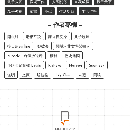
親子教養
職場工作
人際關係
自我成長
親子天下
親子教養
童書
小說
生活型態
生活哲學
作者專欄
開根好
老根常談
靜香愛洗澡
栗子燒雞
換日線sunline
魏妏秦
閱域－非文學閱書人
Miracle｜奇蹟放送所
榴槤
歷史迷因
小路金融實戰 Lewis
Richard
Noreen
Suan-san
無明
文薇
塔拉拉
Lily Chen
灰藍
阿嗅