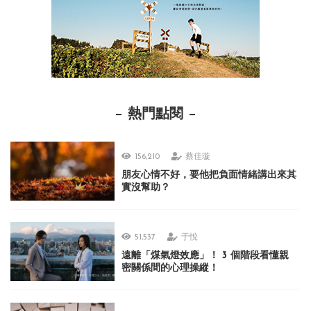
熱門點閱
156,210
蔡佳璇
朋友心情不好，要他把負面情緒講出來其
實沒幫助？
51,537
于悅
遠離「煤氣燈效應」！ 3 個階段看懂親
密關係間的心理操縱！