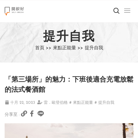
來點正能量
提升自我
世界在想什麼
首頁 >>
來點正能量 >>
提升自我
創造美好生活
小孩不是噩夢
「第三場所」的魅力：下班後適合充電放鬆
職場商業經濟
的法式餐酒館
影片專區
十月 22, 2023
雷．歐登伯格
# 來點正能量
# 提升自我
分享至 :
關於我們