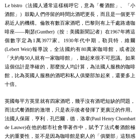
Le bistro（法國人通常這樣稱呼它，意為「餐酒館」、「小
酒館」）鼓勵人們停留的時間比酒吧更長，而且是一個更平
易近人的機構。倫敦有數百家酒吧，巴黎則有上千處路邊咖
啡座——剛瑟(Gunther)（按：美國新聞記者）在1967年將這
個數字定為1萬3977家。1930年代中期，勒貝特．維爾
(Lebert Weir)報導說，全法國約有80萬家咖啡館，或者說
「大約每50人就有一家咖啡館」，聽起來很不可思議。如果
這個估計是準確的，那麼按人均計算，為法國人服務的咖啡
館，比為英國人服務的酒吧和私人俱樂部加起來，還要多上
十倍。
英國每平方英里就有四家酒吧，幾乎沒有酒吧短缺的問題，
而法式餐酒館的激增，只是表示後者發揮了更廣泛的作用。
法國人保羅．亨利．孔巴爾．德．洛韋(Paul Henry Chombart
de Lauwe)在他的都市社會學著作中，賦予了法式餐酒館極
大的重要性，並不是因為咖啡館是窮人的「俱樂部」這類感