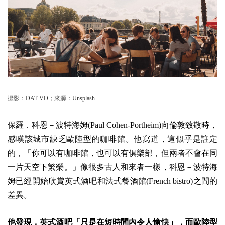
攝影：
DAT VO
；來源：
Unsplash
保羅．科恩－波特海姆(Paul Cohen-Portheim)向倫敦致敬時，
感嘆該城市缺乏歐陸型的咖啡館。他寫道，這似乎是註定
的，「你可以有咖啡館，也可以有俱樂部，但兩者不會在同
一片天空下繁榮。」像很多古人和來者一樣，科恩－波特海
姆已經開始欣賞英式酒吧和法式餐酒館(French bistro)之間的
差異。
他發現，英式酒吧「只是在短時間內令人愉快」，而歐陸型