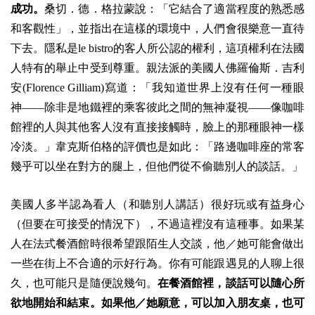
成功。
桑切．德．格拉蒙說：「它結合了適當程度的熟悉感
和客觀性」，並指出在這樣的環境中，人們會很樂意一直待
下去。隱私是le bistro的客人所公認的權利，這項權利在法國
人特有的舉止中受到尊重。親法派的美國人佛羅倫斯．吉利
安(Florence Gilliam)寫道：「我知道世界上沒有任何一種眼
神——除非是地鐵裡的乘客彼此之間的無神凝視——像咖啡
館裡的人與其他客人沒有直接接觸時，臉上的那種眼神一樣
冷淡。」韋克斯伯格的評價也是如此：「路邊咖啡座的常客
幾乎可以坐在對方的腿上，但他們從不偷聽別人的談話。」
美國人多半認為看人（和聽別人講話）很好玩或有益身心
（但要在可接受的情況下），不過這裡沒有這種事。如果某
人在法式餐酒館時很希望跟陌生人交談，他／她可能會做出
一些在街上不合適的示好行為。你有可能跟遇見的人聊上很
久，也可能只是隨便說幾句。
在餐酒館裡，談話可以隨心所
欲地開始和結束。如果他／她願意，可以加入朋友桌，也可