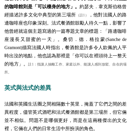
的咖啡館則是「可以棲身的地方」。
約瑟夫．韋克斯伯格曾
經描述許多文化中典型的第三場所
，他對法國人的路
（註1）
邊咖啡座也印象深刻。法式餐酒館鼓勵人待久一點，影響了
他曾經就這個主題寫過的一篇專題文章的標題：「路邊咖啡
座漫長又甜蜜的一天」。桑切．德．格拉蒙(Sanche de
Gramont)描寫法國人時指出，餐酒館是許多令人欽佩的人平
時出沒的地點，他也認為那裡是「你可以在裡頭待上一整天
的地方」。
註1：指讓人抽離工作、家庭以外、能讓人感到放鬆、自在的場
所。
英式與法式的差異
法國和英國生活圈之間相隔數十英里，掩蓋了它們之間的差
異程度，儘管英式酒吧和法式餐酒館都是第三場所，但它倆
並不相似。問題不是哪個更好，而是在這兩種傑出的文化
裡，它倆在人們的日常生活中所扮演的角色。