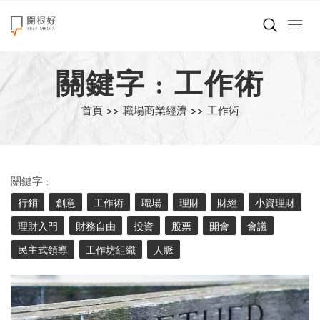
來點正能量
關鍵字 : 工作術
世界在想什麼
首頁 >>
職場商業經濟 >>
工作術
創造美好生活
小孩不是噩夢
關鍵字 :
職場商業經濟
行銷
創意
工作術
職場
理財
財經
小資理財
理財入門
財務自由
投資
股票
開會
會議
影片專區
民主式領導
工作坊組織
人脈
關於我們