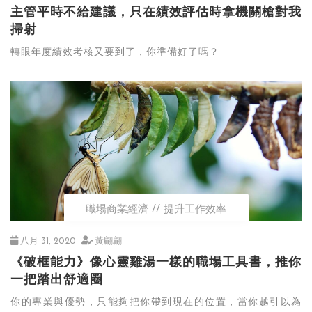
主管平時不給建議，只在績效評估時拿機關槍對我
掃射
轉眼年度績效考核又要到了，你準備好了嗎？
職場商業經濟
提升工作效率
八月 31, 2020
黃翩翩
《破框能力》像心靈雞湯一樣的職場工具書，推你
一把踏出舒適圈
你的專業與優勢，只能夠把你帶到現在的位置，當你越引以為