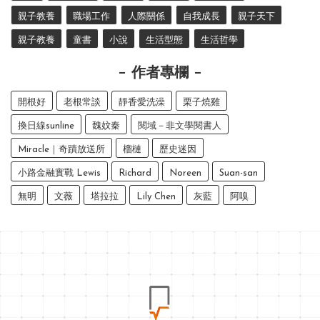
親子教養
職場工作
人際關係
自我成長
親子天下
親子教養
童書
小說
生活型態
生活哲學
作者專欄
開根好
老根常談
靜香愛洗澡
栗子燒雞
換日線sunline
魏妏秦
閱域－非文學閱書人
Miracle｜奇蹟放送所
榴槤
歷史迷因
小路金融實戰 Lewis
Richard
Noreen
Suan-san
無明
文薇
塔拉拉
Lily Chen
灰藍
阿嗅