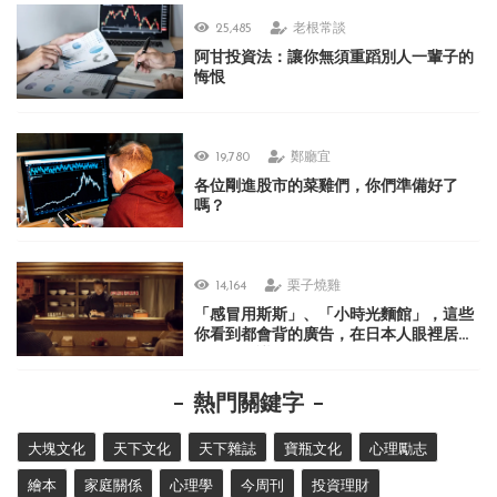
25,485
老根常談
阿甘投資法：讓你無須重蹈別人一輩子的
悔恨
19,780
鄭廳宜
各位剛進股市的菜雞們，你們準備好了
嗎？
14,164
栗子燒雞
「感冒用斯斯」、「小時光麵館」，這些
你看到都會背的廣告，在日本人眼裡居然
很不可思議？
熱門關鍵字
大塊文化
天下文化
天下雜誌
寶瓶文化
心理勵志
繪本
家庭關係
心理學
今周刊
投資理財