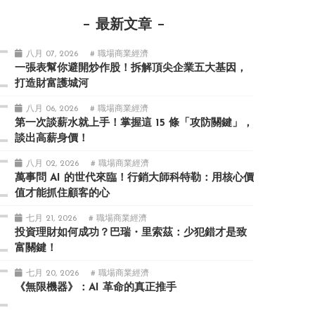
最新文章
八月 07, 2026
# 職場商業經濟
一張表幫你避開炒作股！拆解頂尖企業五大基因，
打造財富護城河
八月 06, 2026
# 職場商業經濟
第一次談薪水就上手！掌握這 15 條「攻防關鍵」，
談出高薪身價！
八月 02, 2026
# 職場商業經濟
萬事問 AI 的世代來臨！行銷大師科特勒：用核心價
值才能抓住顧客的心
七月 21, 2026
# 職場商業經濟
投資理財如何成功？巴瑞・里索茲：少犯錯才是致
富關鍵！
七月 20, 2026
# 職場商業經濟
《無限機器》：AI 革命的真正推手