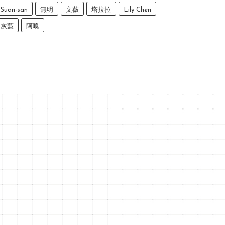
Suan-san
無明
文薇
塔拉拉
Lily Chen
灰藍
阿嗅