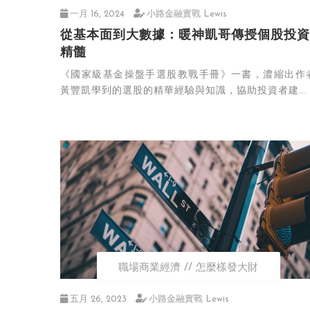
一月 16, 2024
小路金融實戰 Lewis
從基本面到大數據：暖神凱哥傳授個股投資
精髓
《國家級基金操盤手選股教戰手冊》一書，濃縮出作
黃豐凱學到的選股的精華經驗與知識，協助投資者建...
職場商業經濟
怎麼樣發大財
五月 26, 2023
小路金融實戰 Lewis