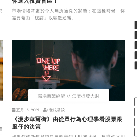
你進入投資盲區！
易
市場情緒常處於令人無所適從的狀態；在這種時候，你
需要藉由「破謬」以驅散迷霧。
職場商業經濟
怎麼樣發大財
五月 13, 2021
老根常談
《漫步華爾街》由從眾行為心理學看股票跟
風仔的決策
獲