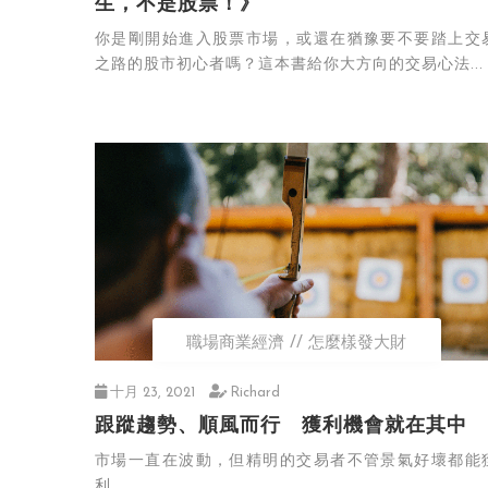
生，不是股票！》
你是剛開始進入股票市場，或還在猶豫要不要踏上交
之路的股市初心者嗎？這本書給你大方向的交易心法...
職場商業經濟
怎麼樣發大財
十月 23, 2021
Richard
跟蹤趨勢、順風而行 獲利機會就在其中
市場一直在波動，但精明的交易者不管景氣好壞都能
利。