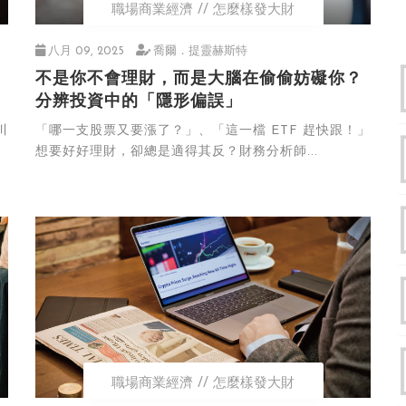
職場商業經濟
怎麼樣發大財
八月 09, 2025
喬爾．提靈赫斯特
不是你不會理財，而是大腦在偷偷妨礙你？
分辨投資中的「隱形偏誤」
川
「哪一支股票又要漲了？」、「這一檔 ETF 趕快跟！」
想要好好理財，卻總是適得其反？財務分析師...
職場商業經濟
怎麼樣發大財