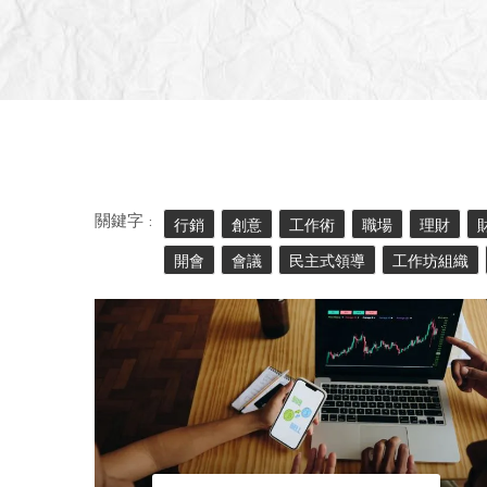
關鍵字 :
行銷
創意
工作術
職場
理財
開會
會議
民主式領導
工作坊組織