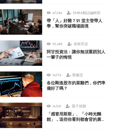
47,584
EMBA雜誌編輯部
帶「人」好難？21 堂主管帶人
學，幫你突破職場困境
25,482
老根常談
阿甘投資法：讓你無須重蹈別人
一輩子的悔恨
19,776
鄭廳宜
各位剛進股市的菜雞們，你們準
備好了嗎？
14,158
栗子燒雞
「感冒用斯斯」、「小時光麵
館」，這些你看到都會背的廣
告，在日本人眼裡居然很不可思
議？