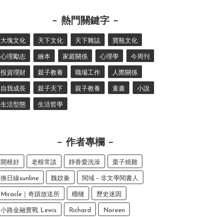
熱門關鍵字
大塊文化
天下文化
天下雜誌
寶瓶文化
心理勵志
繪本
家庭關係
心理學
今周刊
投資理財
親子教養
職場工作
人際關係
自我成長
親子天下
親子教養
童書
小說
生活型態
生活哲學
作者專欄
開根好
老根常談
靜香愛洗澡
栗子燒雞
換日線sunline
魏妏秦
閱域－非文學閱書人
Miracle｜奇蹟放送所
榴槤
歷史迷因
小路金融實戰 Lewis
Richard
Noreen