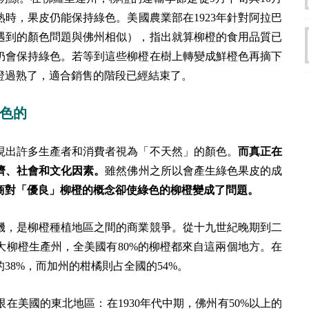
時，果皮仍能保持綠色。美國農業部在1923年針對阿拉巴
遇到的顏色問題與佛州相似），指出就算柳橙的食用品質已
仍會保持綠色。若等到這些柳橙在樹上轉變成鮮橙色再摘下
橙過熟了，適合銷售的階段已經結束了。
色的
現出許多生產者和消費者視為「不天然」的顏色。
而真正在
濟、社會和文化因素。
雖然佛州之所以會產生綠色果皮的成
商對「優良」柳橙的概念卻使綠色的柳橙變成了問題。
機，是柳橙種植地區之間的商業競爭。從十九世紀晚期到二
大柳橙生產州，全美國有80%的柳橙都來自這兩個地方。在
的38%，而加州的柑橘則占全國的54%。
在美國的東北地區：在1930年代中期，佛州有50%以上的