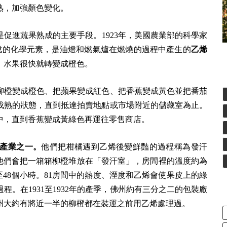
熟，加強顏色變化。
是促進蔬果熟成的主要手段。1923年，美國農業部的科學家
了使蔬果熟成的化學元素，是油燈和燃氣爐在燃燒的過程中產生的
乙烯
，水果很快就轉變成橙色。
烯把柳橙變成橙色、把蘋果變成紅色、把香蕉變成黃色並把番茄
成熟的狀態，直到抵達拍賣地點或市場附近的儲藏室為止。
中，直到香蕉變成黃綠色再運往零售商店。
業產業之一。
他們把柑橘遇到乙烯後變鮮豔的過程稱為發汗
到包裝廠時，他們會把一箱箱柳橙堆放在「發汗室」，房間裡的溫度約為
1至48個小時。81房間中的熱度、溼度和乙烯會使果皮上的綠
。在1931至1932年的產季，佛州約有三分之二的包裝廠
州大約有將近一半的柳橙都在裝運之前用乙烯處理過。