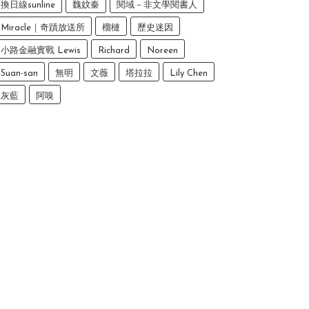
換日線sunline
魏妏秦
閱域－非文學閱書人
Miracle｜奇蹟放送所
榴槤
歷史迷因
小路金融實戰 Lewis
Richard
Noreen
Suan-san
無明
文薇
塔拉拉
Lily Chen
灰藍
阿嗅