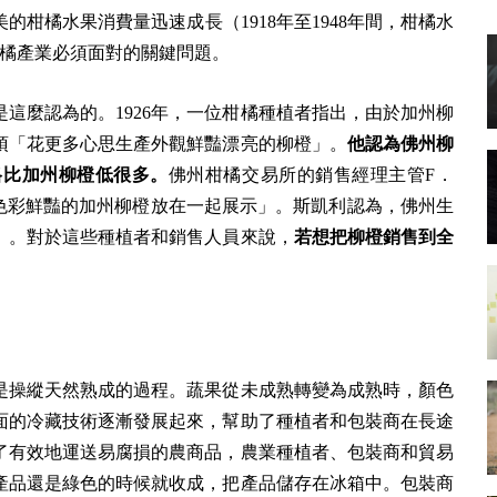
柑橘水果消費量迅速成長（1918年至1948年間，柑橘水
柑橘產業必須面對的關鍵問題。
這麼認為的。1926年，一位柑橘種植者指出，由於加州柳
須「花更多心思生產外觀鮮豔漂亮的柳橙」。
他認為佛州柳
格比加州柳橙低很多。
佛州柑橘交易所的銷售經理主管F．
橙不能「和色彩鮮豔的加州柳橙放在一起展示」。斯凱利認為，佛州生
」。對於這些種植者和銷售人員來說，
若想把柳橙銷售到全
是操縱天然熟成的過程。蔬果從未成熟轉變為成熟時，顏色
面的冷藏技術逐漸發展起來，幫助了種植者和包裝商在長途
了有效地運送易腐損的農商品，農業種植者、包裝商和貿易
產品還是綠色的時候就收成，把產品儲存在冰箱中。包裝商