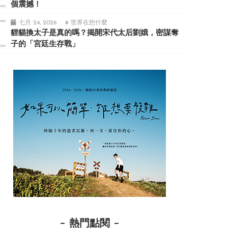
個震撼！
七月 24, 2026
# 世界在想什麼
貍貓換太子是真的嗎？揭開宋代太后劉娥，密謀奪
子的「宮廷生存戰」
熱門點閱