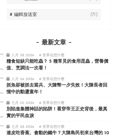
# 編輯放送室
(71)
最新文章
八月 08, 2026
# 世界在想什麼
糧食短缺只能吃蟲？ 5 種常見的食用昆蟲，營養價
值、烹調法一次看！
八月 04, 2026
# 世界在想什麼
抓魚卻被抓去當兵、大陳幣一夕失效！大陳長者回
憶中的動盪童年！
七月 30, 2026
# 世界在想什麼
別陷進集體神話的陷阱！看穿帝王正史背後，最真
實的平民血淚
七月 28, 2026
# 世界在想什麼
連皮吃香蕉、會動的鐵牛？大陳島民初來台灣的 10