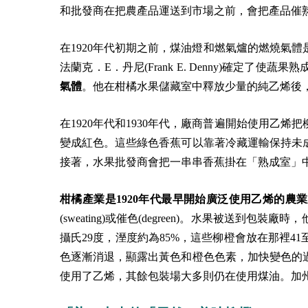
和批發商在把農產品運送到市場之前，會把產品催
在1920年代初期之前，煤油燈和燃氣爐的燃燒氣體
法蘭克．E．丹尼(Frank E. Denny)確定
氣體
。他在柑橘水果儲藏室中釋放少量的純乙烯後
在1920年代和1930年代，廠商普遍開始使用乙
變成紅色。這些綠色香蕉可以靠著冷藏運輸保持未
接著，水果批發商會把一串串香蕉掛在「熟成室」
柑橘產業是1920年代最早開始廣泛使用乙烯的農
(sweating)或催色(degreen)。水果被送
攝氏29度，溼度約為85%，這些柳橙會放在那裡4
色逐漸消退，顯露出黃色和橙色色素，加快變色的過程
使用了乙烯，其餘包裝場大多則仍在使用煤油。加