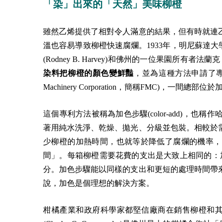
「染」出來的「天然」美味柳橙
雖然乙烯提供了相對令人滿意的結果，但有時就連
溫也容易導致柳橙快速腐爛。1933年，明尼蘇達大學(Univ
(Rodney B. Harvey)和佛州的一位果園所有者法蘭克
染料把柳橙的顏色變鮮豔
，並為這種方法申請了專
Machinery Corporation，簡稱FMC)，一間總部
這個專利方法被稱為加色步驟(color­-add)，也稱
著用純水洗淨、乾燥、拋光、分級並包裝。相較於
少柳橙的加熱時間，也就等於降低了腐爛的機率，
間」。每箱柳橙需要花費的支出是大致上相同的：加
分。加色步驟能以同樣的支出和更短的處理時間帶
說，加色是個理想的解決方案。
柑橘產業和政府科學家都堅信廠商在銷售柳橙和其