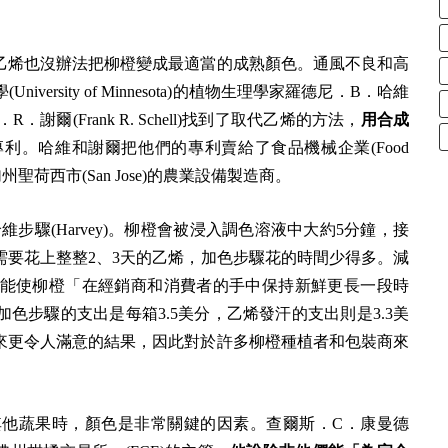
乙烯也沒辦法把柳橙變成最適當的成熟顏色。通風不良和高
ersity of Minnesota)的植物生理學家羅德尼．B．哈維
．R．謝爾(Frank R. Schell)找到了取代乙烯的方法，
用合成
利。哈維和謝爾把他們的專利賣給了食品機械企業(Food
位於加州聖荷西市(San Jose)的農業設備製造商。
作哈維步驟(Harvey)。柳橙會被浸入調色溶液中大約5分鐘，接
需要花上整整2、3天的乙烯，加色步驟花的時間少得多。減
能使柳橙「在經銷商和消費者的手中保持新鮮更長一段時
色步驟的支出是每箱3.5美分，乙烯發汗的支出則是3.3美
來更令人滿意的結果，因此對於許多柳橙種植者和包裝商來
他蔬果時，顏色是非常關鍵的因素。查爾斯．C．康曼德