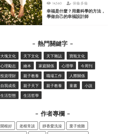
14,560
保倫·多倫
幸福是什麼？用最科學的方法，
學做自己的幸福設計師
熱門關鍵字
大塊文化
天下文化
天下雜誌
寶瓶文化
心理勵志
繪本
家庭關係
心理學
今周刊
投資理財
親子教養
職場工作
人際關係
自我成長
親子天下
親子教養
童書
小說
生活型態
生活哲學
作者專欄
開根好
老根常談
靜香愛洗澡
栗子燒雞