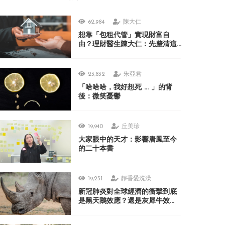
62,984
陳大仁
想靠「包租代管」實現財富自
由？理財醫生陳大仁：先釐清這
3 個盲點
23,832
朱亞君
「哈哈哈，我好想死 ... 」的背
後：微笑憂鬱
19,940
丘美珍
大家眼中的天才：影響唐鳳至今
的二十本書
19,231
靜香愛洗澡
新冠肺炎對全球經濟的衝擊到底
是黑天鵝效應？還是灰犀牛效
應？