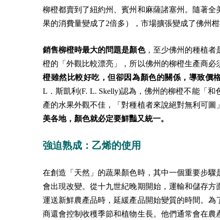
柳橙都賣到了紐約州、賓州和麻薩諸塞州。隨著全美的
果的消費量變成了2倍多），市場擴張變成了佛州
銷售柳橙時最大的問題是顏色
，至少佛州的種植者是
橙的「外觀比較漂亮」，所以佛州的柳橙生產商必
橙雖然比較好吃，但卻因為顏色的關係，導致價
L．斯凱利(F. L. Skelly)認為，佛州的柳
產的水果外觀不佳，「對種植者來說絕對無利可圖
美各地，顏色就必定要鮮豔又統一。
強迫熟成：乙烯的使用
在創造「天然」的蔬果顏色時，其中一個重要步驟
會出現改變。從十九世紀晚期開始，運輸和儲存方
運送新鮮農產品時，延緩產品開始變質的時間。為
商還會控制收穫季節和植物生長。他們通常會在農