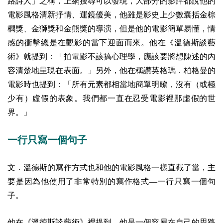
路詩人」之稱，上網搜尋可以發現，大部分的影評都說他的
電影風格清新抒情、運鏡優美，他雖是影史上少數囊括金棕
櫚獎、金獅獎和金熊獎的導演，但是他的電影簡單易懂，情
感的衝擊總是在觀影的當下迎面而來。他在《溫德斯談藝
術》就提到：「拍電影不該搞心理學，應該要將想陳述的內
容清楚地呈現在表面。」另外，他在稱讚英格瑪．柏格曼的
電影時也提到：「所有元素都相當地簡單明瞭，沒有（或極
少有）虛假的表象。我們都一直在忍受電影裡那虛假的世
界。」
一行只寫一個句子
文．溫德斯的寫作方式也和他的電影風格一樣直截了當，主
要是因為他使用了非常特別的寫作格式—一行只寫一個句
子。
他在《溫德斯談藝術》裡提到，他是一個容易在自己的思路