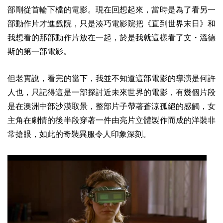
部剛從首輪下檔的電影。現在回想起來，當時是為了看另一
部動作片才進戲院，只是湊巧電影院把《直到世界末日》和
我想看的那部動作片放在一起，於是我就這樣看了文・溫德
斯的第一部電影。
但老實說，看完的當下，我並不知道這部電影的導演是何許
人也，只記得這是一部探討近未來世界的電影，有幾個片段
是在澳洲中部沙漠取景，整部片子帶著蒼涼孤絕的感觸，女
主角在劇情的後半段穿著一件由亮片立體製作而成的洋裝非
常搶眼，如此的奇裝異服令人印象深刻。