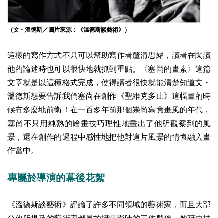
（文・溫德斯／圖片來源：《溫德斯談藝術》）
這樣的寫作方式不只可以幫助寫作者釐清思緒，讀者在閱讀
他的論述時也可以很快地就抓到重點。〈塞尚的畫素〉這篇
文章就是以這種格式完成，使得讀者很快就能清楚知道文・
溫德斯想要告訴我們塞尚在創作《聖維克多山》這幅畫的時
候有多麼地前衛！在一百多年前那個崇尚寫實畫風的年代，
塞尚不只用純熟的繪畫技巧理性地畫出了他所觀察到的風
景，還在創作的過程中感性地把他對這片風景的情懷融入畫
作當中。
專屬於導演的幕後花絮
《溫德斯談藝術》評論了許多不同領域的藝術家，而且大部