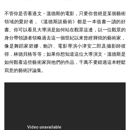
不管你是否看過文・溫德斯的電影，只要你曾經是某個藝術
領域的愛好者，《溫德斯談藝術》都是一本值書一讀的好
書。你可以看見大導演是如何站在觀眾這邊，以一位觀眾的
身分帶領讀者領略過去這一個世紀以來曾經輝煌的藝術家，
像是舞蹈家碧娜．鮑許、電影導演小津安二郎及攝影師彼
得．林德貝格等等；如果你想知道這位大導演文・溫德斯是
如何觀看這些藝術家與他們的作品，千萬不要錯過這本輕鬆
寫意的藝術評論集。