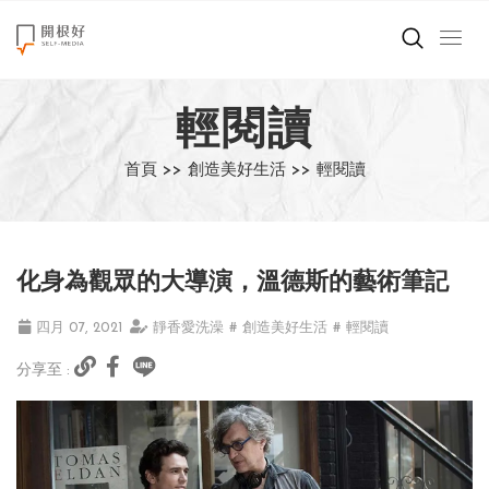
來點正能量
輕閱讀
世界在想什麼
首頁 >>
創造美好生活 >>
輕閱讀
創造美好生活
小孩不是噩夢
化身為觀眾的大導演，溫德斯的藝術筆記
職場商業經濟
四月 07, 2021
靜香愛洗澡
# 創造美好生活
# 輕閱讀
影片專區
分享至 :
關於我們