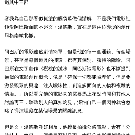
過其中三部！
容我為自己那看似糊塗的腦袋瓜做個辯解，不是我們電影社
鍾愛阿巴斯而瞧不起文・溫德斯，實在是這兩位導演的創作
風格南轅北轍。
阿巴斯的電影雖然劇情簡單，但是他的每一個運鏡、每個場
景，甚至是每個道具的擺設，都有其個別、獨特的隱喻。阿
巴斯在文字創作《櫻桃的滋味：阿巴斯談電影》也不斷提到
類似的電影創作概念，像是「確保一切都能被理解，但是要
激發觀眾的興趣，注入曖昧性，創造多面向的人物和複雜的
情境。」所以看完他的電影真的需要馬上花點時間和其他人
討論再三，聽聽別人的真知灼見，深怕自己一個閃神就會忽
略了導演埋藏在某個場景的關鍵訊息。
但是文・溫德斯剛好相反，他擅長拍攝公路電影，素有「公