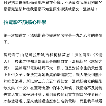
只好把這份感動偷偷地埋藏在心底，不過最讓我感到抱歉的
是看完這部片後我還是不知道原來導演就是文・溫德斯！
拍電影不該搞心理學
第一次知道文・溫德斯這位導演的名字是一九九八年的事情
了。
當時看了由尼可拉斯凱吉和梅格萊恩主演的電影《X情
人》，後來才得知這部電影是翻拍自文・溫德斯的《慾望之
翼》，雖然兩部電影結局不太一樣，但是對於永生的天使愛
上凡俗女子，並決定為她折翼的劇情設定，讓人感受到無比
的唯美浪漫。所以當二〇〇五年得知文・溫德斯書寫的攝影
散文集《一次》在臺灣出版中譯本的時候，我便迫不及待跑
去書店買回家仔細拜讀，看到最後翻到書衣摺口的作者簡介
才赫然發現，原來他拍過這麼多知名的電影，而且我早就看