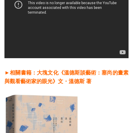
►相關書籍：大塊文化《溫德斯談藝術：塞尚的畫素
與觀看藝術家的眼光》文・溫德斯 著