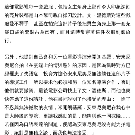
這部電影裡每一套戲服，包括女主角身上那件令人印象深刻
的亮片裝都是山本耀司親自操刀設計。文・溫德斯對這些戲
服愛不釋手，甚至在拍完這部片子後把男主角身上那一套充
滿口袋的套裝占為己有，而且還時常穿著這件衣服到處旅
行。
另外，他提到自己會和另一位電影導演米開朗基羅．安東尼
奧尼合拍《在雲端上的情與慾》的原因，是因為當時對方已
經罹患了失語症，投資方擔心安東尼奧尼無法勝任這部片子
的導演工作，所以要求他必須和另一位知名導演合作，否則
他們就要撤資。最後電影公司找上了文・溫德斯，而他也爽
快答應了這份請託，他在書裡說明了他接受的理由：「除了
不忍與無法撼動的友情，米開朗基羅．安東尼奧尼在我心中
是大師級的導演。更讓我感動的是，能夠與他一同探險……
若僅因為口語表達的問題，便認為安東尼奧尼沒有能力拍電
影，絕對是無稽之談，而我也無法接受。」