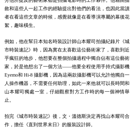
分他所提及的藝術家都是拍攝電影時的工作夥伴。他藉由描
敘和這些人一起工作的經驗提出對他們的看法，也因此當讀
者在看這些文章的時候，感覺就像是在看導演專屬的幕後花
絮，趣味橫生。
例如，他在幫日本知名時裝設計師山本耀司拍攝紀錄片《城
市時裝速記》時，因為實在太喜歡這位藝術家了，喜歡到近
乎瘋狂的地步，他想要在整個拍攝過程中獨自佔有這位藝術
家，於是他想出了一個方法——他要全程使用手持式攝影機
Eyemo和 Hi-8 攝影機，因為這兩款攝影機可以允許他獨自一
人操作機器，不需要任何助理，如此一來他就可以長時間和
山本耀司獨處一室，仔細觀察對方工作時的每一個神情舉
止。
拍完《城市時裝速記》後，文・溫德斯決定再找山本耀司合
作，擔任《直到世界末日》的服裝設計師。