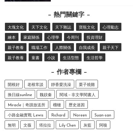
熱門關鍵字
大塊文化
天下文化
天下雜誌
寶瓶文化
心理勵志
繪本
家庭關係
心理學
今周刊
投資理財
親子教養
職場工作
人際關係
自我成長
親子天下
親子教養
童書
小說
生活型態
生活哲學
作者專欄
開根好
老根常談
靜香愛洗澡
栗子燒雞
換日線sunline
魏妏秦
閱域－非文學閱書人
Miracle｜奇蹟放送所
榴槤
歷史迷因
小路金融實戰 Lewis
Richard
Noreen
Suan-san
無明
文薇
塔拉拉
Lily Chen
灰藍
阿嗅