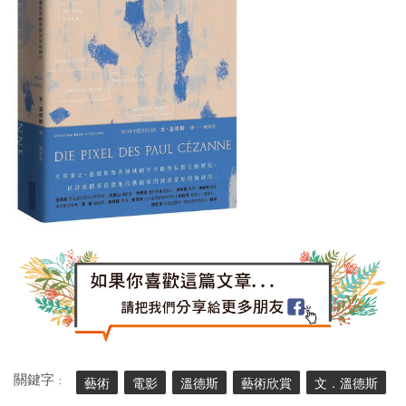
關鍵字 :
藝術
電影
溫德斯
藝術欣賞
文．溫德斯