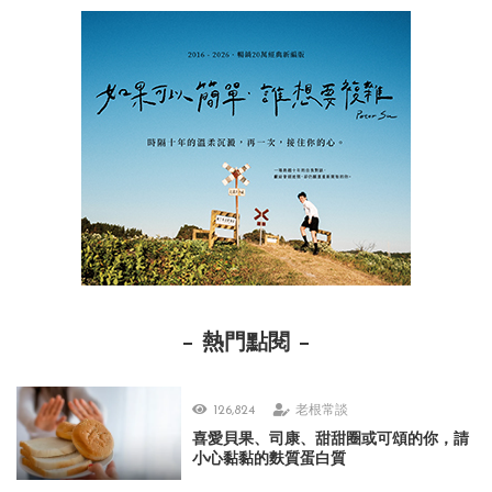
熱門點閱
126,824
老根常談
喜愛貝果、司康、甜甜圈或可頌的你，請
小心黏黏的麩質蛋白質