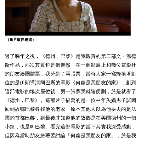
（圖片取自網路）
過了幾年之後，《德州，巴黎》是我觀賞的第二部文・溫德
斯作品，那次其實也是個偶然，在一個影展上和幾位電影社
的朋友湊團體票，我分到了兩張票，當時大家一窩蜂搶著劃
位的是伊朗導演阿巴斯的電影《何處是我朋友的家》，劃到
這部電影的場次座位後，另一張票我就隨便劃，於是就看了
《德州，巴黎》。這部片子描寫的是一位中年失婚男子試圖
回到故鄉巴黎尋找他的老家，原本其他人以為他要去的是法
國的首都巴黎，到最後才知道他的故鄉是在美國德州的一個
小鎮，也是叫巴黎。看完這部電影的當下其實我深受感動，
但因為當時朋友急著要討論「何處是我朋友的家」，於是我