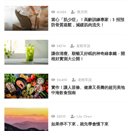
61,029
應充明
當心「肌少症」！高齡訓練專家：5 招預
防骨質疏鬆，減緩肌肉流失！
58,714
老根常談
讓你清瘦、順暢又好眠的神奇綠拿鐵 ‧ 開
根好實測大公開！
29,400
老根常談
實作！讓人苗條、健康又長壽的超完美地
中海飲食指南
28,515
Lily Chen
如果停不下來，就先學會慢下來