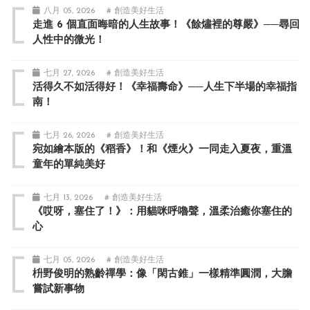
八月 05, 2026
# 創造美好生活
走進 6 個直面晦暗的人生故事！《餘燼裡的尊嚴》──尋回
人性中的微光！
七月 27, 2026
# 創造美好生活
活得久不如活得好！《幸福壽命》──人生下半場的幸福指
南！
七月 26, 2026
# 創造美好生活
宛如繪本版的《稻香》！和《煙火》一同走入夏夜，重溫
童年的單純美好
七月 13, 2026
# 創造美好生活
《哎呀，塞住了！》：用貓咪呼嚕聲，溫柔治癒你塞住的
心
七月 05, 2026
# 創造美好生活
枡野俊明的熟齡禪學：像「閑古錐」一樣精準圓潤，大膽
嘗試新事物